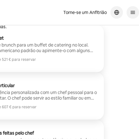
Torne-se um Anfitrião
h do fim de semana do Dia da Mãe! Estou ansioso por a usar
as.
et
e brunch para um buffet de catering no local.
americano padrão ou apimente-o com alguns
que latino.
 521 € para reservar
 521 € para reservar
rticular
riência personalizada com um chef pessoal para o
ar. O chef pode servir ao estilo familiar ou em
rute de um aperitivo, salada e uma opção de
 607 € para reservar
nhamentos. Qualquer cozinha à sua escolha. Os
 607 € para reservar
$, dependendo da seleção do menu e do
 feitas pelo chef