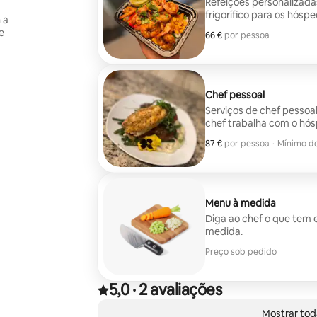
Refeições personalizad
frigorífico para os hós
 a
sua estadia. De refeiçõe
e
66 €
66 € por pessoa
por pessoa
preparará refeições pron
poupar-lhe o tempo de t
funcione para si e para o
proporcionar uma ótima 
Chef pessoal
Serviços de chef pessoa
chef trabalha com o hós
qualquer tipo, cozinha o
87 €
87 € por pessoa
por pessoa
·
Mínimo de
seu pedido.
Mínimo de
Menu à medida
Diga ao chef o que tem 
medida.
Preço sob pedido
5,0
·
2 avaliações
Classificado com 5,0 de 5 estrelas, com base em
,
A mostrar 0 itens de 0
Mostrar tod