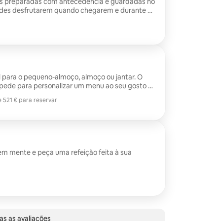
as preparadas com antecedência e guardadas no
pedes desfrutarem quando chegarem e durante a
s saudáveis a refeições caseiras. O chef
tas para tornar a sua viagem mais relaxante e
er de cozinhar. Personalize um menu que
s seus hóspedes e o chef irá certificar-se de
experiência.
l para o pequeno-almoço, almoço ou jantar. O
pede para personalizar um menu ao seu gosto –
u desejo. O chef fará a sua magia e preparará o
 521 € para reservar
 521 € para reservar
em mente e peça uma refeição feita à sua
 2 avaliações
as as avaliações