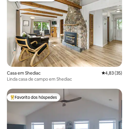
Casa em Shediac
Classificação
4,83 (35)
Linda casa de campo em Shediac
Favorito dos hóspedes
Favoritos dos hóspedes mais apreciados