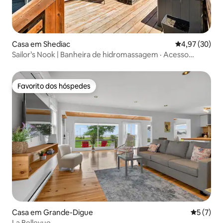
Casa em Shediac
Classificação
4,97 (30)
Sailor’s Nook | Banheira de hidromassagem · Acesso
privado à praia
Favorito dos hóspedes
Favorito dos hóspedes
Casa em Grande-Digue
Classific
5 (7)
La Bellevue