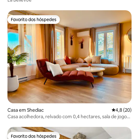
Favorito dos hóspedes
Favorito dos hóspedes
Casa em Shediac
Classificaçã
4,8 (20)
Casa acolhedora, relvado com 0,4 hectares, sala de jogos
e banheira de hidromassagem!
Favorito dos hóspedes
Favorito dos hóspedes