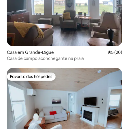
Casa em Grande-Digue
Classifica
5 (20)
Casa de campo aconchegante na praia
Favorito dos hóspedes
Favorito dos hóspedes