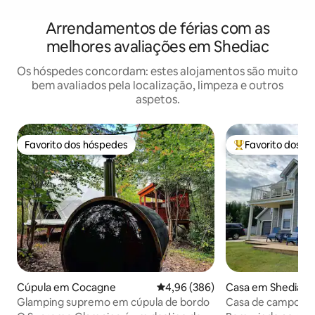
Arrendamentos de férias com as
melhores avaliações em Shediac
Os hóspedes concordam: estes alojamentos são muito
bem avaliados pela localização, limpeza e outros
aspetos.
Favorito dos hóspedes
Favorito dos h
Favorito dos hóspedes
Favoritos dos hó
Cúpula em Cocagne
Classificação média de 4,96 em 5
4,96 (386)
Casa em Shediac
Glamping supremo em cúpula de bordo
Casa de campo de 