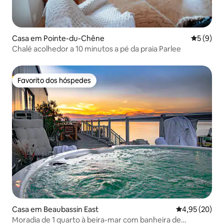
Casa em Pointe-du-Chêne
Classific
5 (9)
Chalé acolhedor a 10 minutos a pé da praia Parlee
Favorito dos hóspedes
Favorito dos hóspedes
Casa em Beaubassin East
Classificação
4,95 (20)
Moradia de 1 quarto à beira-mar com banheira de