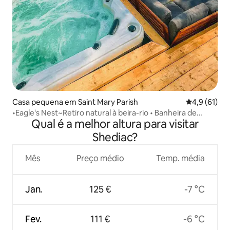
Casa pequena em Saint Mary Parish
Classificaçã
4,9 (61)
•Eagle's Nest~Retiro natural à beira-rio • Banheira de
Qual é a melhor altura para visitar
hidromassagem•
Shediac?
Mês
Preço médio
Temp. média
Jan.
125 €
-7 °C
Fev.
111 €
-6 °C