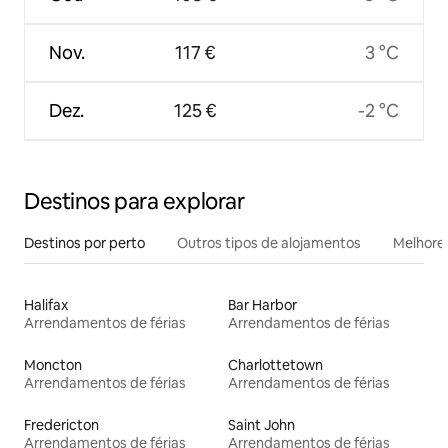
Nov.
117 €
3 °C
Dez.
125 €
-2 °C
Destinos para explorar
Destinos por perto
Outros tipos de alojamentos
Melhores
Halifax
Bar Harbor
Arrendamentos de férias
Arrendamentos de férias
Moncton
Charlottetown
Arrendamentos de férias
Arrendamentos de férias
Fredericton
Saint John
Arrendamentos de férias
Arrendamentos de férias