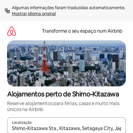
Saltar
Algumas informações foram traduzidas automaticamente. 
para
Mostrar idioma original
o
conteúdo
Transforme o seu espaço num Airbnb
Alojamentos perto de Shimo-Kitazawa
Reserve alojamentos para férias, casas e muito mais
únicos na Airbnb
Localização
Quando os resultados estiverem disponíveis, navegue com as te