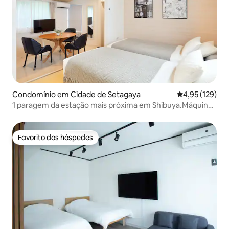
Condomínio em Cidade de Setagaya
Classificação 
4,95 (129)
1 paragem da estação mais próxima em Shibuya.Máquina
de lavar e secar roupa de estúdio 1DK 30 ㎡ 02 com acesso
direto a Omotesando e Skytree
Favorito dos hóspedes
Favorito dos hóspedes