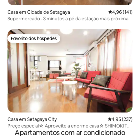
Casa em Cidade de Setagaya
Classificação 
4,96 (141)
Supermercado · 3 minutos a pé da estação mais próxima
Shinjuku Shibuya 15 min | Casa isolada privada | 3 quartos
85 metros quadrados | Até 8 pessoas podem ficar |
Favorito dos hóspedes
Favorito dos hóspedes
Casa em Setagaya City
Classificação 
4,95 (237)
Preço especial☆ Aproveite a enorme casa☆ SHIMOKITA
Apartamentos com ar condicionado
TÓQUIO