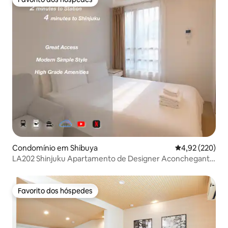
Favorito dos hóspedes
Condomínio em Shibuya
Classificação m
4,92 (220)
LA202 Shinjuku Apartamento de Designer Aconchegante
com Wi-Fi Gratuito 25㎡
Favorito dos hóspedes
Favorito dos hóspedes