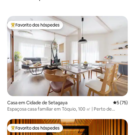
Favorito dos hóspedes
Favoritos dos hóspedes mais apreciados
Casa em Cidade de Setagaya
Classifica
5 (75)
Espaçosa casa familiar em Tóquio, 100 ㎡ | Perto de
Shibuya
Favorito dos hóspedes
Favoritos dos hóspedes mais apreciados