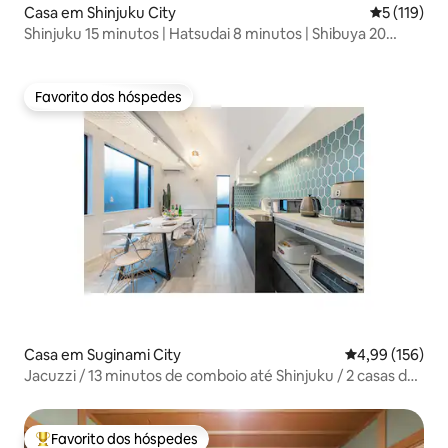
Casa em Shinjuku City
Classificaç
5 (119)
Shinjuku 15 minutos | Hatsudai 8 minutos | Shibuya 20
minutos | Sakura
Favorito dos hóspedes
Favorito dos hóspedes
Casa em Suginami City
Classificação 
4,99 (156)
Jacuzzi / 13 minutos de comboio até Shinjuku / 2 casas de
banho / 2 sanitários / estacionamento gratuito / 6 minutos
a pé até à estação mais próxima / 145 m²
Favorito dos hóspedes
Favoritos dos hóspedes mais apreciados