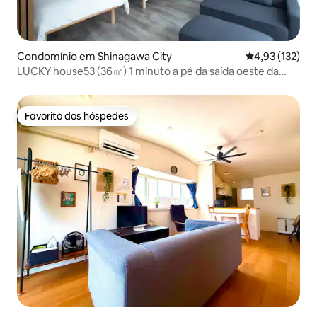
Condomínio em Shinagawa City
Classificação 
4,93 (132)
LUCKY house53 (36㎡) 1 minuto a pé da saída oeste da
estação JR Meguro
Favorito dos hóspedes
Favorito dos hóspedes