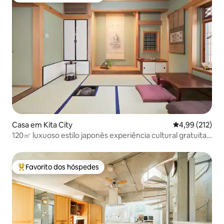
Casa em Kita City
Classificação 
4,99 (212)
120㎡ luxuoso estilo japonês experiência cultural gratuita
jacuzzi
Favorito dos hóspedes
Favoritos dos hóspedes mais apreciados