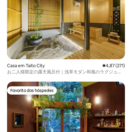
Casa em Taito City
Classificação 
4,87 (271)
お二人様限定の露天風呂付｜浅草モダン和風のラグジュア
リーな 1軒家 ｜浅草・上野観光拠点 ｜柳通り西棟
Favorito dos hóspedes
Favorito dos hóspedes