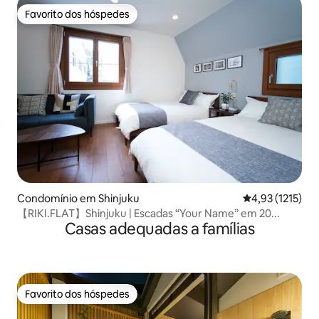
Favorito dos hóspedes
Favorito dos hóspedes
Condomínio em Shinjuku
Classificação m
4,93 (1215)
【RIKI.FLAT】Shinjuku | Escadas “Your Name” em 20...
Casas adequadas a famílias
Favorito dos hóspedes
Favorito dos hóspedes