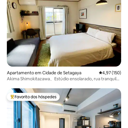
Apartamento em Cidade de Setagaya
Classificação 
4,97 (150)
Akima Shimokitazawa、Estúdio ensolarado, rua tranquila
— .
Favorito dos hóspedes
Favoritos dos hóspedes mais apreciados