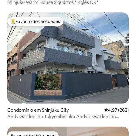
Shinjuku Warm House 2 quartos *Inglês OK*
Favorito dos hóspedes
Favoritos dos hóspedes mais apreciados
Condomínio em Shinjuku City
Classificação m
4,97 (262)
Andy Garden Inn Tokyo Shinjuku Andy 's Garden Inn
Room 201 Higashi-shinjuku
Favorito dos hóspedes