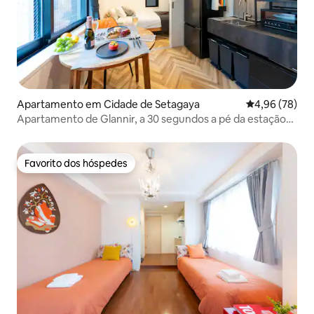
Apartamento em Cidade de Setagaya
Classificação 
4,96 (78)
Apartamento de Glannir, a 30 segundos a pé da estação
de Kita-Kitasawa, apartamento familiar 102
Favorito dos hóspedes
Favorito dos hóspedes