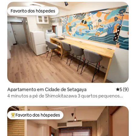
pessoas Wi-Fi de alta velocidade gratuito TV disponível
Favorito dos hóspedes
Favorito dos hóspedes
Apartamento em Cidade de Setagaya
Classific
5 (9)
4 minutos a pé de Shimokitazawa 3 quartos pequenos
Espaço especial cercado por arte! Ideal para 3 pessoas!
Exclusivo!
Favorito dos hóspedes
Favoritos dos hóspedes mais apreciados