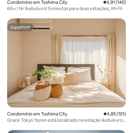
Condomínio em Toshima City
Classificação 
4,91 (140)
60㎡! Nr Ikebukuro! 5 minutos para duas estações, Wi-Fi!
Superhost
Superhost
Condomínio em Toshima City
Classificação 
4,85 (101)
Grace Tokyo Yazen está localizado na estação Ikebukuro ·
Direto para Shinjuku e Shibuya | Confortável e
conveniente, adequado para viagens e negócios