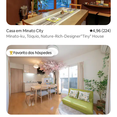
Casa em Minato City
Classificação m
4,96 (224)
Minato-ku, Tóquio, Nature-Rich-Designer"Tiny" House
Favorito dos hóspedes
Favoritos dos hóspedes mais apreciados