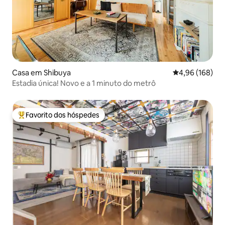
Casa em Shibuya
Classificação m
4,96 (168)
Estadia única! Novo e a 1 minuto do metrô
Favorito dos hóspedes
Favoritos dos hóspedes mais apreciados