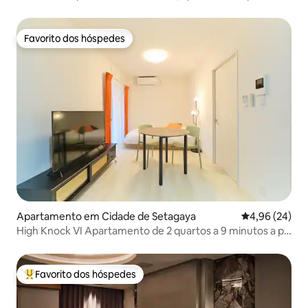
The Hotel SPACE Shimokitazawa
Favorito dos hóspedes
Favorito dos hóspedes
Apartamento em Cidade de Setagaya
Classificação 
4,96 (24)
High Knock VI Apartamento de 2 quartos a 9 minutos a pé
da estação Shimo-Kitazawa, com cozinha e Wi-Fi.
Favorito dos hóspedes
Favoritos dos hóspedes mais apreciados