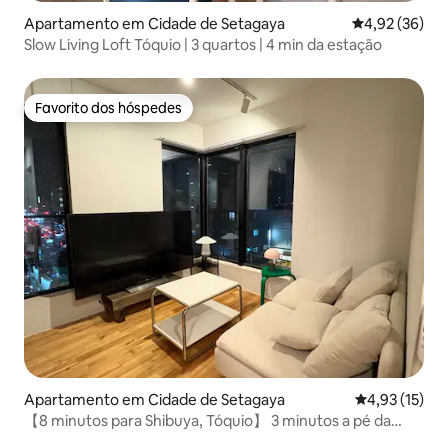
Apartamento em Cidade de Setagaya
Classificação
4,92 (36)
Slow Living Loft Tóquio | 3 quartos | 4 min da estação
Favorito dos hóspedes
Favorito dos hóspedes
Apartamento em Cidade de Setagaya
Classificação
4,93 (15)
【8 minutos para Shibuya, Tóquio】 3 minutos a pé da
estação de Shindaita/Quarto privado 2 camas para até 6