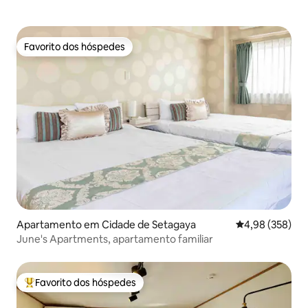
Favorito dos hóspedes
Favorito dos hóspedes
Apartamento em Cidade de Setagaya
Classificação m
4,98 (358)
June's Apartments, apartamento familiar
Favorito dos hóspedes
Favoritos dos hóspedes mais apreciados