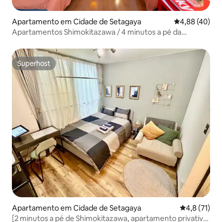
Apartamento em Cidade de Setagaya
Classificação 
4,88 (40)
Apartamentos Shimokitazawa / 4 minutos a pé da
estação...
Superhost
Superhost
Apartamento em Cidade de Setagaya
Classificaçã
4,8 (71)
[2 minutos a pé de Shimokitazawa, apartamento privativo]