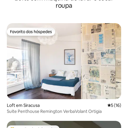
roupa
Favorito dos hóspedes
Favorito dos hóspedes
Loft em Siracusa
Classifica
5 (16)
Suite Penthouse Remington VerbaVolant Ortigia