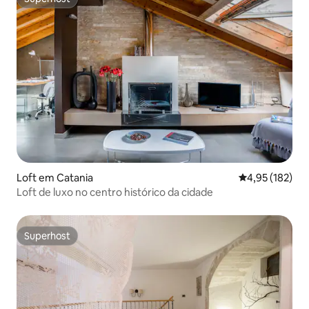
Superhost
Loft em Catania
Classificação 
4,95 (182)
Loft de luxo no centro histórico da cidade
Superhost
Superhost