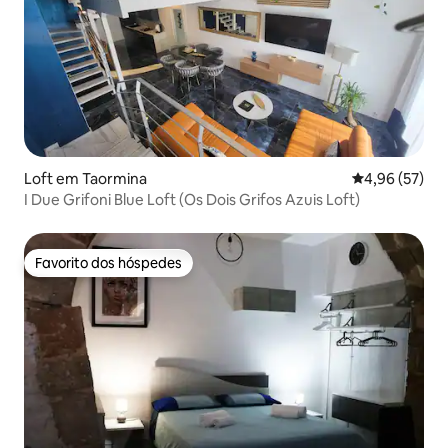
Loft em Taormina
Classificação
4,96 (57)
I Due Grifoni Blue Loft (Os Dois Grifos Azuis Loft)
Favorito dos hóspedes
Favorito dos hóspedes