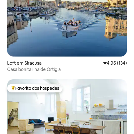
Loft em Siracusa
Classificação 
4,96 (134)
Casa bonita Ilha de Ortigia
Favorito dos hóspedes
Favoritos dos hóspedes mais apreciados