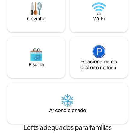
uma vasta terra de
tudo incluído no preço. Sem custos
Estacionamento gr
adicionais. O check-in é flexível, mas se
propriedade.
quiser chegar depois das 19h, tem de
Cozinha
Wi-Fi
concordar primeiro.
Estacionamento
Piscina
gratuito no local
Ar condicionado
Lofts adequados para famílias