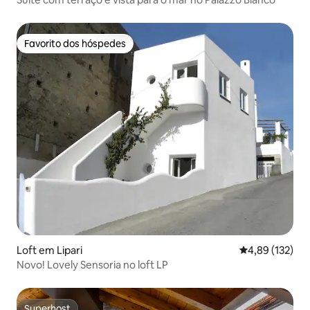
Favorito dos hóspedes
Favorito dos hóspedes
Loft em Lipari
Classificação 
4,89 (132)
Novo! Lovely Sensoria no loft LP
Superhost