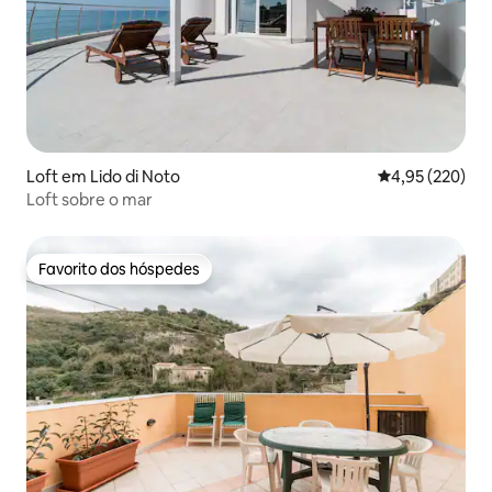
Loft em Lido di Noto
Classificação m
4,95 (220)
Loft sobre o mar
Favorito dos hóspedes
Favorito dos hóspedes