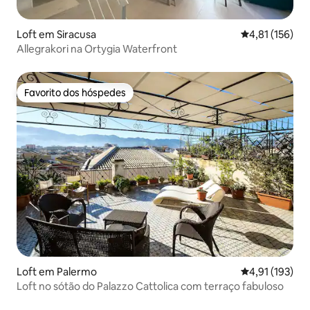
Loft em Siracusa
Classificação 
4,81 (156)
Allegrakori na Ortygia Waterfront
Favorito dos hóspedes
Favorito dos hóspedes
Loft em Palermo
Classificação 
4,91 (193)
Loft no sótão do Palazzo Cattolica com terraço fabuloso