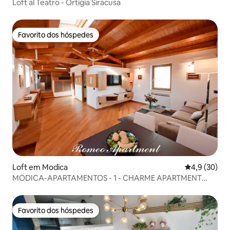
Loft al Teatro - Ortígia Siracusa
Favorito dos hóspedes
Favorito dos hóspedes
Loft em Modica
Classificaçã
4,9 (30)
MODICA-APARTAMENTOS - 1 - CHARME APARTMENT
SICILY
Favorito dos hóspedes
Favorito dos hóspedes