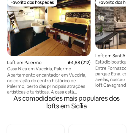
Favorito dos hóspedes
Favorito dos hós
Favorito dos hóspedes
Favorito dos hós
Loft em Sant'Alfio
Estúdio boutique 
Loft em Palermo
Classificação média de 4,88 em 5
4,88 (212)
terraço
Entre Fornazzo e S
Casa Nica em Vucciria, Palermo
parque Etna, cerc
Apartamento encantador em Vucciria,
avelãs, nasceu a 
no coração do centro histórico de
loft Cavagrande é
Palermo, perto das principais atrações
alojamentos dentr
artísticas e turísticas. A casa está
pedra de lava re
As comodidades mais populares dos
equipada com todos os confortos e
O loft foi criado a
também é adequada para trabalho
lofts em Sicília
pedra de moagem 
inteligente. Encontrará: um terraço
redesenhado. O a
encantador e característico,
equipado com aces
aquecimento independente, ar
aquecimento inde
condicionado, cozinha equipada,
com vista para o 
máquina de lavar roupa, Wi-Fi com fibra,