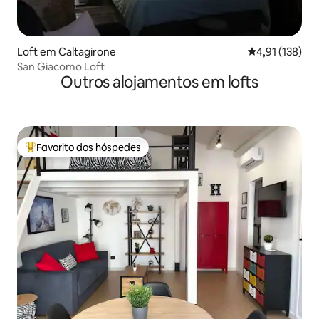
Loft em Caltagirone
Classificação 
4,91 (138)
San Giacomo Loft
Outros alojamentos em lofts
Favorito dos hóspedes
Favoritos dos hóspedes mais apreciados