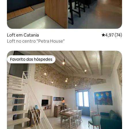
Loft em Catania
Classificação
4,97 (74)
Loft no centro "Petra House"
Favorito dos hóspedes
Favorito dos hóspedes