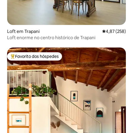
Loft em Trapani
Classificação m
4,87 (258)
Loft enorme no centro histórico de Trapani
Favorito dos hóspedes
Favoritos dos hóspedes mais apreciados