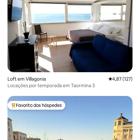
Loft em Villagonia
Classificação 
4,87 (127)
Locações por temporada em Taormina 3
Favorito dos hóspedes
Favoritos dos hóspedes mais apreciados