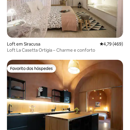
Loft em Siracusa
Classificação m
4,79 (469)
Loft La Casetta Ortigia – Charme e conforto
Favorito dos hóspedes
Favorito dos hóspedes