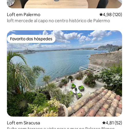
Loft em Palermo
Classificação 
4,98 (120)
loft mercede al capo no centro histórico de Palermo
Favorito dos hóspedes
Favorito dos hóspedes
Loft em Siracusa
Classificação
4,81 (52)
Suíte com terraço e vista para o mar no Palazzo Blanco