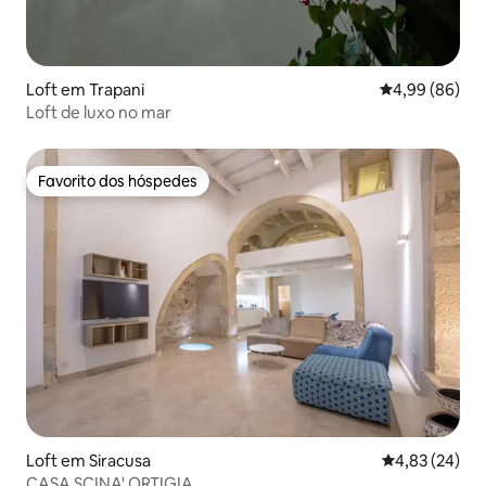
Loft em Trapani
Classificação 
4,99 (86)
Loft de luxo no mar
Favorito dos hóspedes
Favorito dos hóspedes
Loft em Siracusa
Classificação
4,83 (24)
CASA SCINA' ORTIGIA