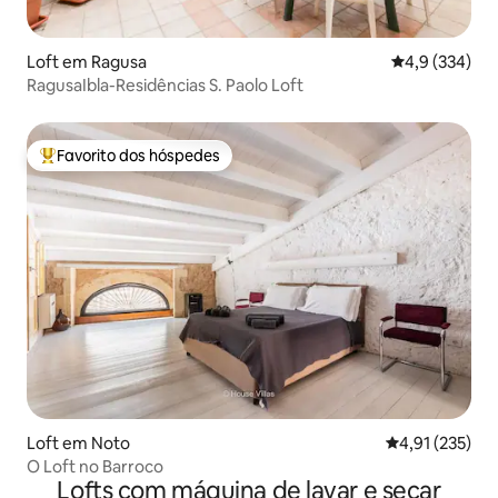
Loft em Ragusa
Classificação
4,9 (334)
RagusaIbla-Residências S. Paolo Loft
Favorito dos hóspedes
Favoritos dos hóspedes mais apreciados
Loft em Noto
Classificação 
4,91 (235)
O Loft no Barroco
Lofts com máquina de lavar e secar