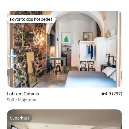
Favorito dos hóspedes
Favorito dos hóspedes
Loft em Catania
Classificação
4,9 (297)
Suíte Majorana
Superhost
Superhost