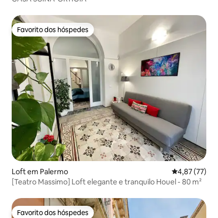
Favorito dos hóspedes
Favorito dos hóspedes
Loft em Palermo
Classificação
4,87 (77)
[Teatro Massimo] Loft elegante e tranquilo Houel - 80 m²
Favorito dos hóspedes
Favorito dos hóspedes