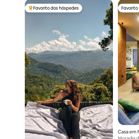
Favorito dos hóspedes
Favorito
Favoritos dos hóspedes mais apreciados
Favorito
Casa em
Moradia d