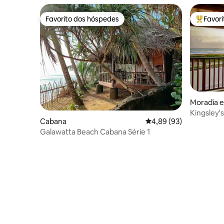
Favorito dos hóspedes
Favor
Favorito dos hóspedes
Favorito
Moradia e
Kingsley's
Cabana
Classificação média de
4,89 (93)
com pess
Galawatta Beach Cabana Série 1