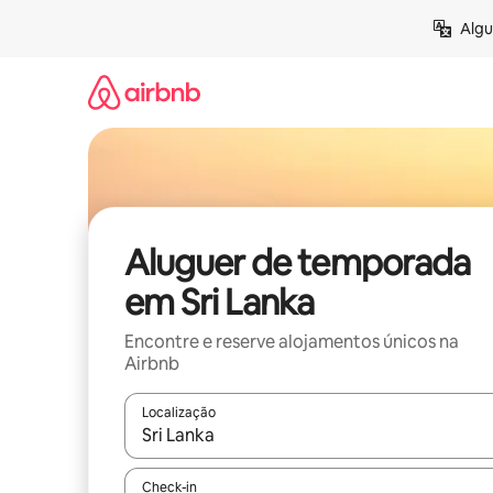
Saltar
Algu
para
o
conteúdo
Aluguer de temporada
em Sri Lanka
Encontre e reserve alojamentos únicos na
Airbnb
Localização
Quando os resultados estiverem disponíveis, nav
Check-in