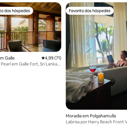
ito dos hóspedes
Favorito dos hóspedes
s dos hóspedes mais apreciados
Favorito dos hóspedes
m Galle
Classificação média de 4,99 em 5 estrelas, 7
4,99 (71)
 Pearl em Galle Fort, Sri Lanka,
 4,89 em 5 estrelas, 93avaliações
oal
Moradia em Polgahamulla
Labrisa por Harry Beach Front Vi