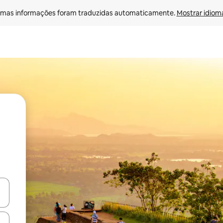
mas informações foram traduzidas automaticamente. 
Mostrar idioma
egue com as teclas de seta para cima e para baixo ou explore com ges