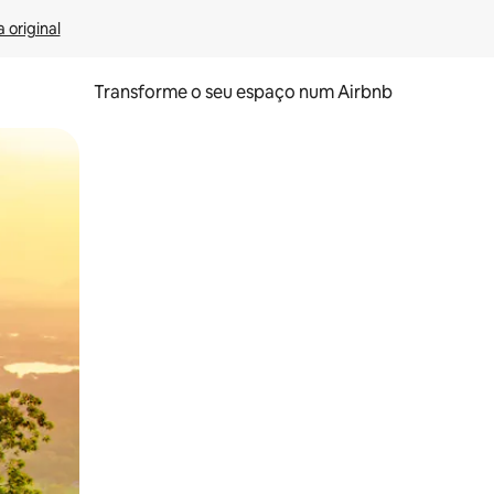
 original
Transforme o seu espaço num Airbnb
tos de toque ou deslize.