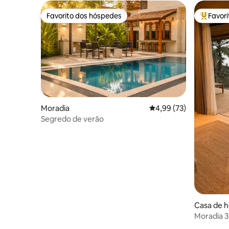
Favorito dos hóspedes
Favor
Favorito dos hóspedes
Favorito
Moradia
Classificação média de
4,99 (73)
Segredo de verão
Casa de 
Moradia 3