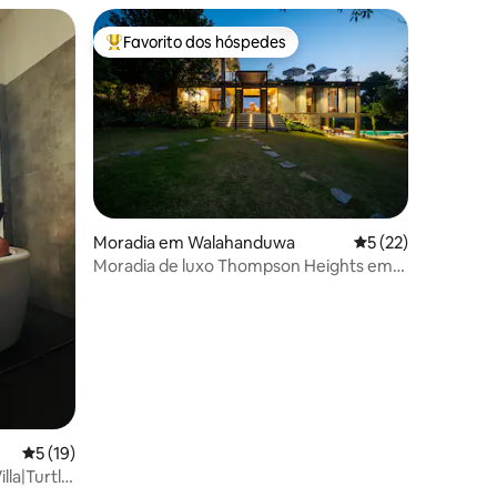
Favorito dos hóspedes
Favoritos dos hóspedes mais apreciados
1avaliações
Moradia em Walahanduwa
Classificação médi
5 (22)
Moradia de luxo Thompson Heights em
Galle
Classificação média de 5 em 5 estrelas, 19avaliações
5 (19)
lla|Turtle