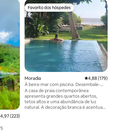
Moradia 
Favorito dos hóspedes
Favorit
Favorito dos hóspedes
Favorit
NOVA Vill
privada -
A nossa N
adição à
recebe o
acolhedor
moderna s
Com um d
marroquin
a villa e
completa
exterior
de priva
Moradia
Classificação média de 
4,88 (179)
tempo in
Uma esca
À beira-mar com piscina. Desembale-
procuram
Relaxe-Desfrute
A casa de praia contemporânea
distinta 
apresenta grandes quartos abertos,
Madiha.
tetos altos e uma abundância de luz
natural. A decoração branca é acentuada
por cores vivas e texturas de madeira.
lassificação média de 4,97 em 5 estrelas, 223avaliações
4,97 (223)
Uso exclusivo da casa, jardim. A piscina
de 10 m inclui um degrau raso
11avaliações
75
Ventiladores de teto AC Plus em todos