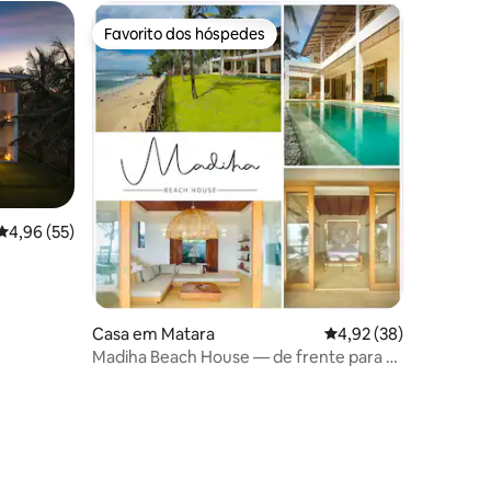
Favorito dos hóspedes
preciados
Favorito dos hóspedes
Classificação média de 4,96 em 5 estrelas, 55avaliações
4,96 (55)
Casa em Matara
Classificação média de
4,92 (38)
Madiha Beach House — de frente para o
mar, piscina, chef
2avaliações