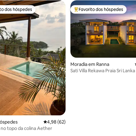
ito dos hóspedes
Favorito dos hóspedes
s dos hóspedes mais apreciados
Favoritos dos hóspedes mais a
 4,99 em 5 estrelas, 73avaliações
Moradia em Ranna
Sati Villa Rekawa Praia Sri Lanka
hóspedes
Classificação média de 4,98 em 5 estrelas, 6
4,98 (62)
 no topo da colina Aether