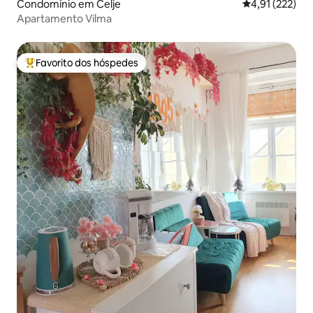
Condomínio em Celje
Classificação 
4,91 (222)
Apartamento Vilma
Favorito dos hóspedes
Favoritos dos hóspedes mais apreciados