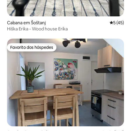
Cabana em Šoštanj
Classifica
5 (45)
Hiška Erika - Wood house Erika
Favorito dos hóspedes
Favorito dos hóspedes