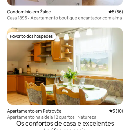
Condomínio em Žalec
Classifica
5 (56)
Casa 1895 • Apartamento boutique encantador com alma
Favorito dos hóspedes
Favorito dos hóspedes
Apartamento em Petrovče
Classifica
5 (10)
Apartamento na aldeia | 2 quartos | Natureza
Os confortos de casa e excelentes