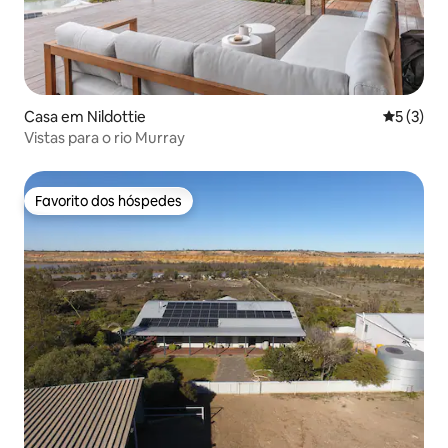
Casa em Nildottie
Classific
5 (3)
Vistas para o rio Murray
Favorito dos hóspedes
Favorito dos hóspedes