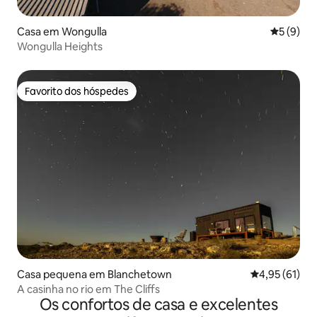
Casa em Wongulla
Classific
5 (9)
Wongulla Heights
Favorito dos hóspedes
Favorito dos hóspedes
Casa pequena em Blanchetown
Classificação
4,95 (61)
A casinha no rio em The Cliffs
Os confortos de casa e excelentes