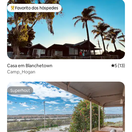
Favorito dos hóspedes
Favoritos dos hóspedes mais apreciados
Casa em Blanchetown
Classifica
5 (13)
Camp_Hogan
Superhost
Superhost