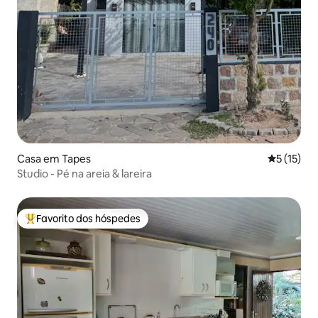
Casa em Tapes
Classifica
5 (15)
Studio - Pé na areia & lareira
Favorito dos hóspedes
Favoritos dos hóspedes mais apreciados