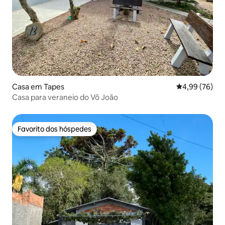
Casa em Tapes
Classificação 
4,99 (76)
Casa para veraneio do Vô João
Favorito dos hóspedes
Favorito dos hóspedes