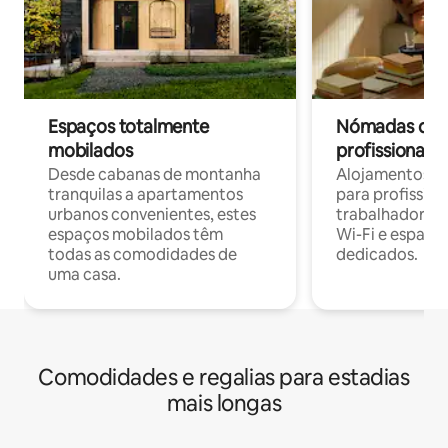
Espaços totalmente
Nómadas digit
mobilados
profissionais 
Desde cabanas de montanha
Alojamentos co
tranquilas a apartamentos
para profissio
urbanos convenientes, estes
trabalhadores
espaços mobilados têm
Wi-Fi e espaço
todas as comodidades de
dedicados.
uma casa.
Comodidades e regalias para estadias
mais longas