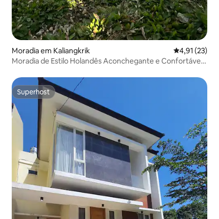
Moradia em Kaliangkrik
Classificação
4,91 (23)
Moradia de Estilo Holandês Aconchegante e Confortável
para Família/Verde
Superhost
Superhost