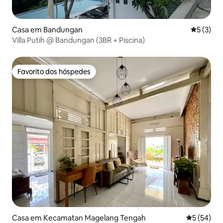
Casa em Bandungan
Classific
5 (3)
Villa Putih @ Bandungan (3BR + Piscina)
Favorito dos hóspedes
Favorito dos hóspedes
Casa em Kecamatan Magelang Tengah
Classifica
5 (54)