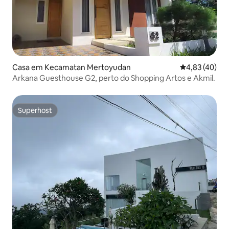
Casa em Kecamatan Mertoyudan
Classificação
4,83 (40)
Arkana Guesthouse G2, perto do Shopping Artos e Akmil.
Superhost
Superhost