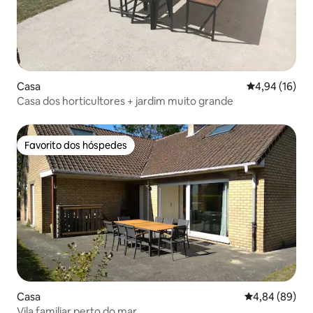
Casa
Classificação
4,94 (16)
Casa dos horticultores + jardim muito grande
Favorito dos hóspedes
Favorito dos hóspedes
Casa
Classificação 
4,84 (89)
Vila familiar perto do mar