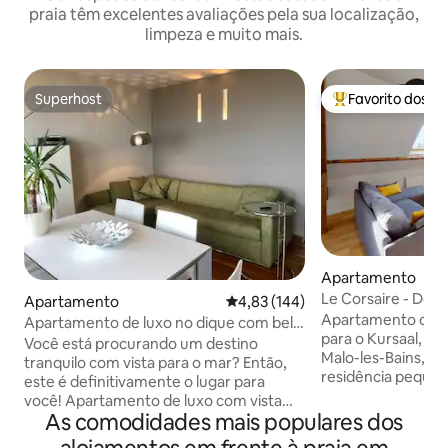
praia têm excelentes avaliações pela sua localização,
limpeza e muito mais.
Superhost
Favorito dos h
Superhost
Favoritos dos hó
Apartamento
Le Corsaire - De f
Apartamento
Classificação média de 4,83 em 5
4,83 (144)
a praia
Apartamento de 1 
Apartamento de luxo no dique com bela
para o Kursaal, a 
vista para o mar
Você está procurando um destino
Malo-les-Bains, n
tranquilo com vista para o mar? Então,
residência pequen
este é definitivamente o lugar para
elevador. Estacio
você! Apartamento de luxo com vista
Ônibus gratuito a 
As comodidades mais populares dos
deslumbrante para o mar e terraço
Casino e piscina a
espaçoso voltado para o sul, onde é