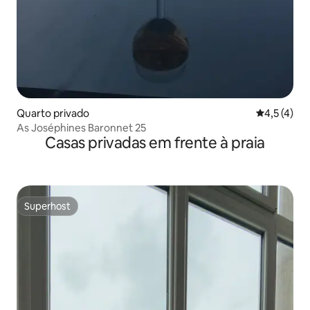
Quarto privado
Classificaç
4,5 (4)
As Joséphines Baronnet 25
Casas privadas em frente à praia
Superhost
Superhost