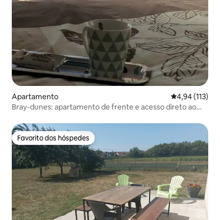
Apartamento
Classificação 
4,94 (113)
Bray-dunes: apartamento de frente e acesso direto ao
mar
Favorito dos hóspedes
Favorito dos hóspedes