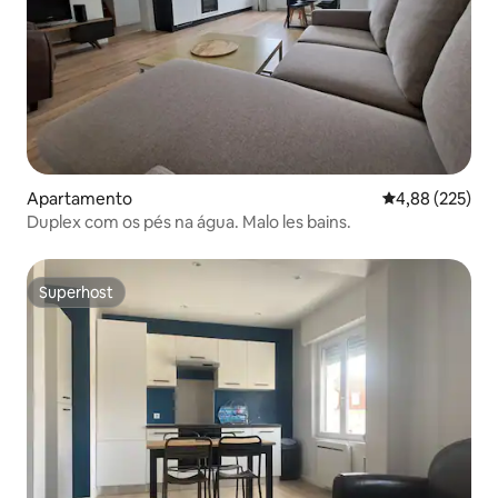
Apartamento
Classificação m
4,88 (225)
Duplex com os pés na água. Malo les bains.
Superhost
Superhost