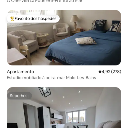
O One-Villa La Potinière-Frente ao Mar
Favorito dos hóspedes
Favoritos dos hóspedes mais apreciados
Apartamento
Classificação m
4,92 (278)
Estúdio mobiliado à beira-mar Malo-Les-Bains
Superhost
Superhost