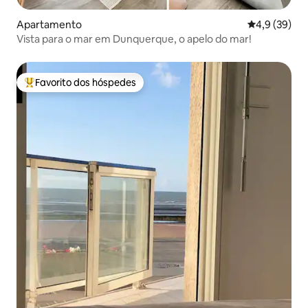
Apartamento
Classificaçã
4,9 (39)
Vista para o mar em Dunquerque, o apelo do mar!
Favorito dos hóspedes
Favoritos dos hóspedes mais apreciados