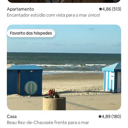
Apartamento
Classificação 
4,86 (513)
Encantador estúdio com vista para o mar único!
Favorito dos hóspedes
Favorito dos hóspedes
Casa
Classificação m
4,89 (180)
Beau Rez-de-Chaussée frente para o mar