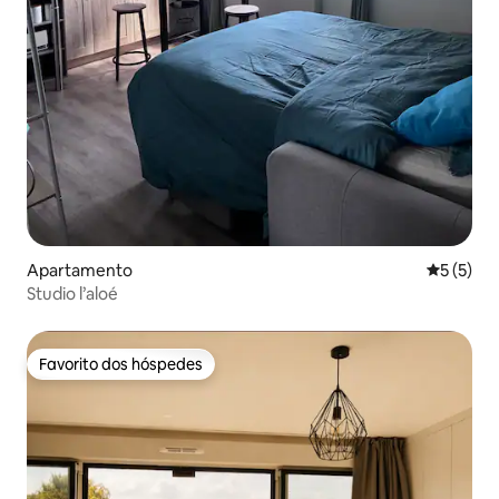
Apartamento
Classific
5 (5)
Studio l’aloé
Favorito dos hóspedes
Favorito dos hóspedes