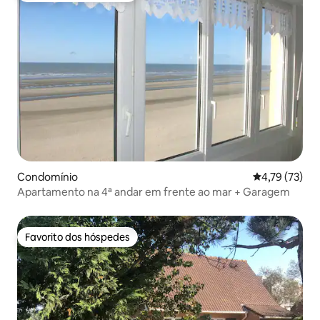
Condomínio
Classificação
4,79 (73)
Apartamento na 4ª andar em frente ao mar + Garagem
Favorito dos hóspedes
Favorito dos hóspedes