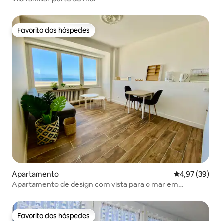
Favorito dos hóspedes
Favorito dos hóspedes
Apartamento
Classificação
4,97 (39)
Apartamento de design com vista para o mar em
Dunquerque
Favorito dos hóspedes
Favorito dos hóspedes