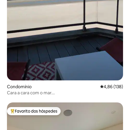
Condomínio
Classificação 
4,86 (138)
Cara a cara com o mar...
Favorito dos hóspedes
Favoritos dos hóspedes mais apreciados