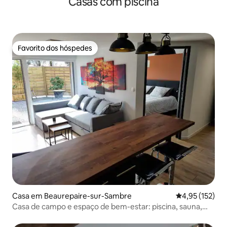
Casas com piscina
Favorito dos hóspedes
Favorito dos hóspedes
Casa em Beaurepaire-sur-Sambre
Classificação 
4,95 (152)
Casa de campo e espaço de bem-estar: piscina, sauna,
jacuzzi