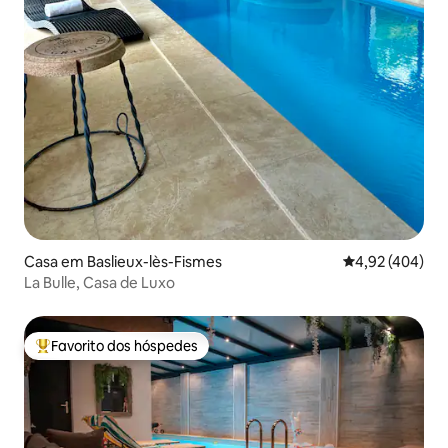
Casa em Baslieux-lès-Fismes
Classificação m
4,92 (404)
La Bulle, Casa de Luxo
Favorito dos hóspedes
Favoritos dos hóspedes mais apreciados