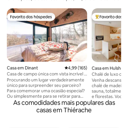
Favorito dos hóspedes
Favorito dos h
Favorito dos hóspedes
Favoritos dos hó
Casa em Dinant
Classificação média de 4,99 em 5
4,99 (165)
Casa em Hulshout
Casa de campo única com vista incrível e
Chalé de luxo com
bem-estar privado
tranquilidade
Procurando um lugar verdadeiramente
Venha descansar e
único para surpreender seu parceiro?
chalé de madeira 
Para comemorar uma ocasião especial?
sauna, totalmente
Ou simplesmente para se retirar para
e florestas. Você 
As comodidades mais populares das
um local tranquilo depois de um dia
reserva natural d
estressante? Então venha para El
fazer um passeio e
casas em Thiérache
Clandestino - Luna, localizado no meio
as muitas trilhas 
de uma Reserva Natural a 5 minutos do
ciclismo e mountai
Centro da maravilhosa cidade de Dinant.
para uma escapada