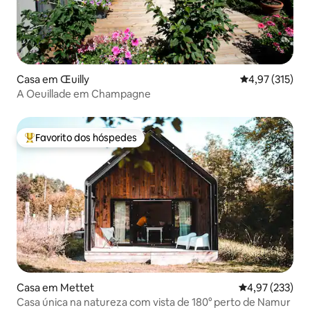
Casa em Œuilly
Classificação 
4,97 (315)
A Oeuillade em Champagne
Favorito dos hóspedes
Favoritos dos hóspedes mais apreciados
Casa em Mettet
Classificação 
4,97 (233)
Casa única na natureza com vista de 180° perto de Namur