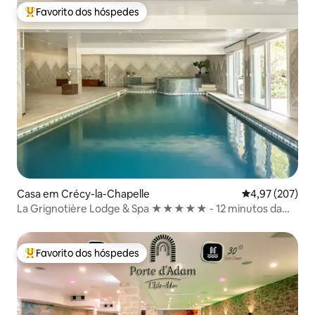
Favorito dos hóspedes
Favoritos dos hóspedes mais apreciados
Casa em Crécy-la-Chapelle
Classificação m
4,97 (207)
La Grignotière Lodge & Spa ★★★★★ - 12 minutos da
Disneyland Paris
Favorito dos hóspedes
Favoritos dos hóspedes mais apreciados