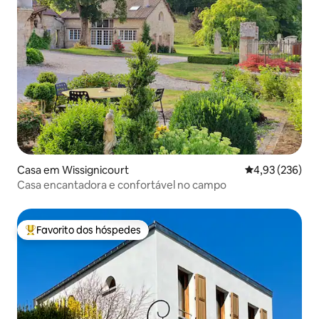
Casa em Wissignicourt
Classificação m
4,93 (236)
Casa encantadora e confortável no campo
Favorito dos hóspedes
Favoritos dos hóspedes mais apreciados