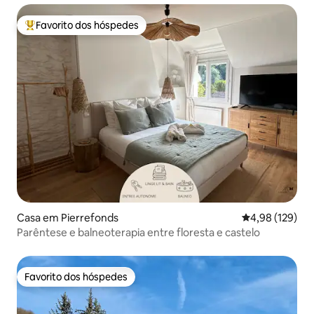
Favorito dos hóspedes
Favoritos dos hóspedes mais apreciados
Casa em Pierrefonds
Classificação 
4,98 (129)
Parêntese e balneoterapia entre floresta e castelo
Favorito dos hóspedes
Favorito dos hóspedes