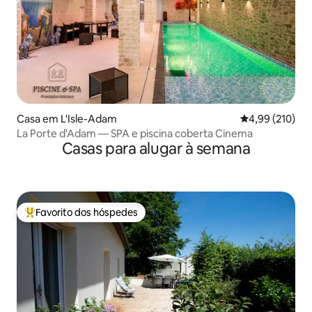
Casa em L'Isle-Adam
Classificação 
4,99 (210)
La Porte d'Adam — SPA e piscina coberta Cinema
Casas para alugar à semana
Favorito dos hóspedes
Favoritos dos hóspedes mais apreciados