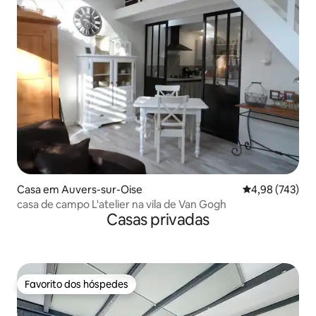
Casa em Auvers-sur-Oise
Classificação m
4,98 (743)
casa de campo L'atelier na vila de Van Gogh
Casas privadas
Favorito dos hóspedes
Favorito dos hóspedes