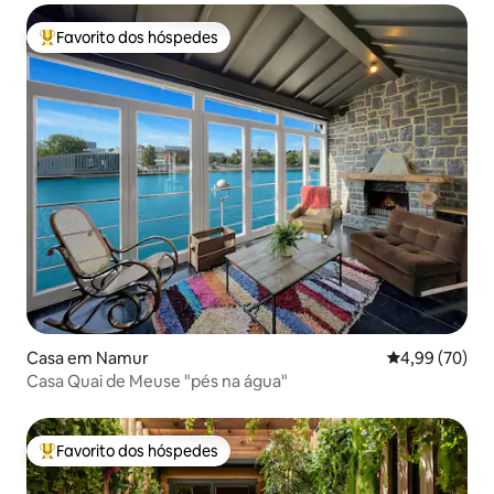
Favorito dos hóspedes
Favoritos dos hóspedes mais apreciados
Casa em Namur
Classificação 
4,99 (70)
Casa Quai de Meuse "pés na água"
Favorito dos hóspedes
Favoritos dos hóspedes mais apreciados