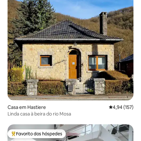
Casa em Hastiere
Classificação 
4,94 (157)
Linda casa à beira do rio Mosa
Favorito dos hóspedes
Favoritos dos hóspedes mais apreciados