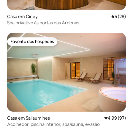
Casa em Ciney
Classifica
5 (28)
Spa privativo às portas das Ardenas
Favorito dos hóspedes
Favorito dos hóspedes
Casa em Sallaumines
Classificação 
4,99 (97)
Acolhedor, piscina interior, spa/sauna, evasão