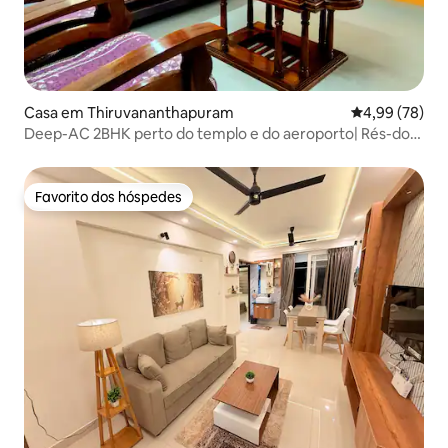
Casa em Thiruvananthapuram
Classificação 
4,99 (78)
Deep-AC 2BHK perto do templo e do aeroporto| Rés-do-
chão
Favorito dos hóspedes
Favorito dos hóspedes