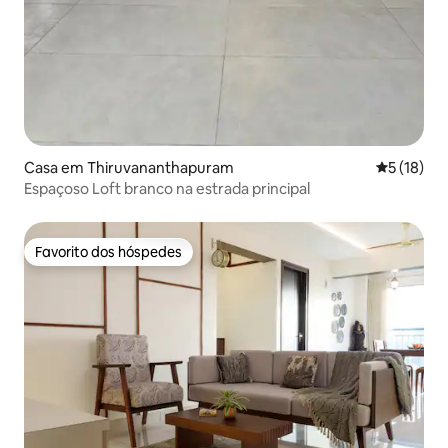
Casa em Thiruvananthapuram
Classifica
5 (18)
Espaçoso Loft branco na estrada principal
Favorito dos hóspedes
Favorito dos hóspedes