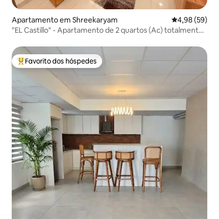
Apartamento em Shreekaryam
Classificação 
4,98 (59)
"EL Castillo" - Apartamento de 2 quartos (Ac) totalmente
mobilado
Favorito dos hóspedes
Favoritos dos hóspedes mais apreciados