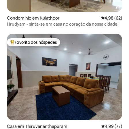
Condomínio em Kulathoor
Classificação 
4,98 (62)
Hrudyam - sinta-se em casa no coração da nossa cidade!
Favorito dos hóspedes
Favoritos dos hóspedes mais apreciados
Casa em Thiruvananthapuram
Classificação
4,99 (77)