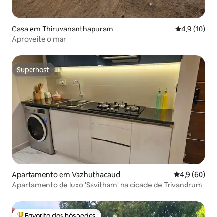
Casa em Thiruvananthapuram
Classificaçã
4,9 (10)
Aproveite o mar
Superhost
Superhost
Apartamento em Vazhuthacaud
Classificaçã
4,9 (60)
Apartamento de luxo 'Savitham' na cidade de Trivandrum
Favorito dos hóspedes