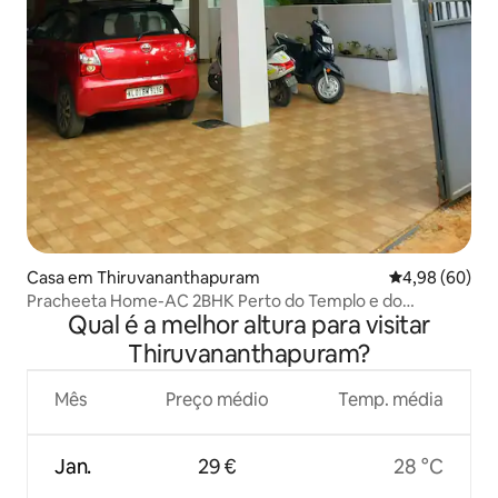
Casa em Thiruvananthapuram
Classificação 
4,98 (60)
Pracheeta Home-AC 2BHK Perto do Templo e do
Qual é a melhor altura para visitar
Aeroporto
Thiruvananthapuram?
Mês
Preço médio
Temp. média
Jan.
29 €
28 °C