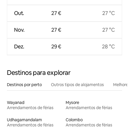
Out.
27 €
27 °C
Nov.
27 €
27 °C
Dez.
29 €
28 °C
Destinos para explorar
Destinos por perto
Outros tipos de alojamentos
Melhores
Wayanad
Mysore
Arrendamentos de férias
Arrendamentos de férias
Udhagamandalam
Colombo
Arrendamentos de férias
Arrendamentos de férias