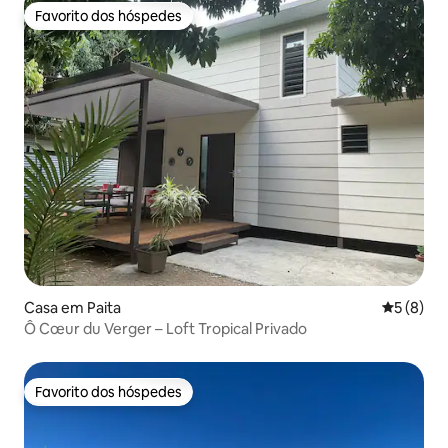
Favorito dos hóspedes
Favorito dos hóspedes
Casa em Paita
Classific
5 (8)
Ô Cœur du Verger – Loft Tropical Privado
Favorito dos hóspedes
Favorito dos hóspedes