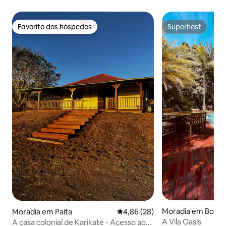
Favorito dos hóspedes
Superhost
Favorito dos hóspedes
Superhost
Moradia em Boulo
Moradia em Paita
Classificação média de 4,86 em 
4,86 (28)
A Vila Oasis
A casa colonial de Karikaté - Acesso ao