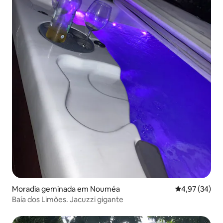
Moradia geminada em Nouméa
Classificação
4,97 (34)
Baía dos Limões. Jacuzzi gigante