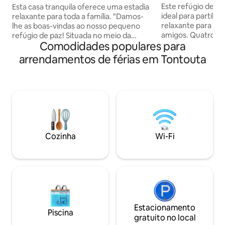
mar!
Este refúgio de pa
Esta casa tranquila oferece uma estadia
ideal para partil
relaxante para toda a família. "Damos-
relaxante para fam
lhe as boas-vindas ao nosso pequeno
amigos. Quatro q
refúgio de paz! Situada no meio da
Comodidades populares para
confortavelmente
natureza, a nossa casa oferece vistas
No exterior, uma 
deslumbrantes para o mar (acesso à
arrendamentos de férias em Tontouta
convida ao relax
praia), ambiente tranquilo e a companhia
grande terraço co
original dos nossos animais. Uma estadia
fronteira com um
perfeita para recarregar em paz e
equipada oferece
desfrutar de uma pausa encantada. Até
para se reunir. Tr
breve!" Festas não são permitidas,
quiosque de fliper
obrigado. Possibilidade de entrega de
caixa de areia, bri
pequeno-almoço. Cozinha totalmente
completarão este 
equipada, pequena área de churrasco!
Cozinha
Wi-Fi
entretenimento e
Estacionamento
Piscina
gratuito no local