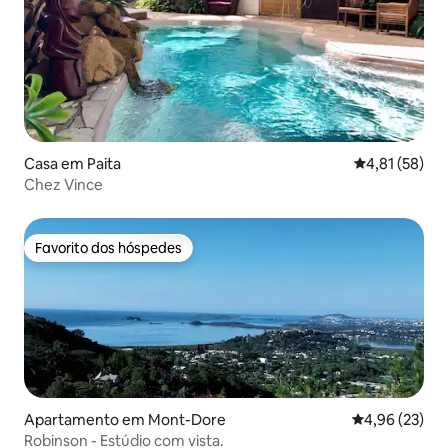
Casa em Paita
Classificação
4,81 (58)
Chez Vince
Favorito dos hóspedes
Favorito dos hóspedes
Apartamento em Mont-Dore
Classificação
4,96 (23)
Robinson - Estúdio com vista.