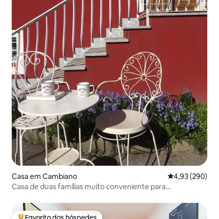
Casa em Cambiano
Classificação m
4,93 (290)
Casa de duas famílias muito conveniente para
comodidades
Favorito dos hóspedes