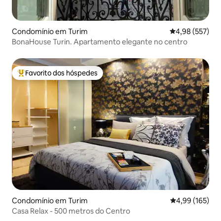
Condomínio em Turim
Classificação m
4,98 (557)
BonaHouse Turin. Apartamento elegante no centro
Favorito dos hóspedes
Favoritos dos hóspedes mais apreciados
Condomínio em Turim
Classificação 
4,99 (165)
Casa Relax - 500 metros do Centro