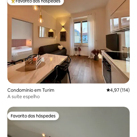
Favorito dos hóspedes
Favoritos dos hóspedes mais apreciados
Condomínio em Turim
Classificação 
4,97 (114)
A suíte espelho
Favorito dos hóspedes
Favorito dos hóspedes