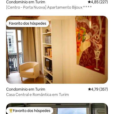
Condomínio em Turim
Classificação 
4,85 (227)
[Centro - Porta Nuova] Apartamento Bijoux * * * *
Favorito dos hóspedes
Favorito dos hóspedes
Condomínio em Turim
Classificação 
4,79 (357)
Casa Central e Romântica em Turim
Favorito dos hóspedes
Favoritos dos hóspedes mais apreciados