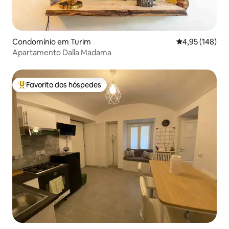
Condomínio em Turim
Classificação 
4,95 (148)
Apartamento Dalla Madama
Favorito dos hóspedes
Favoritos dos hóspedes mais apreciados