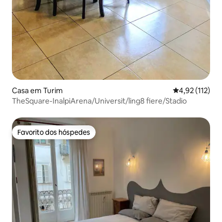
Casa em Turim
Classificação 
4,92 (112)
TheSquare-InalpiArena/Universit/ling8 fiere/Stadio
Favorito dos hóspedes
Favorito dos hóspedes