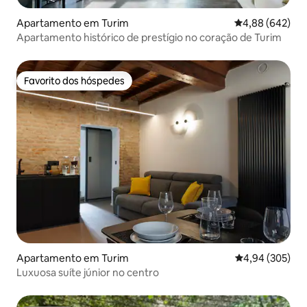
Apartamento em Turim
Classificação m
4,88 (642)
Apartamento histórico de prestígio no coração de Turim
Favorito dos hóspedes
Favorito dos hóspedes
Apartamento em Turim
Classificação m
4,94 (305)
Luxuosa suíte júnior no centro