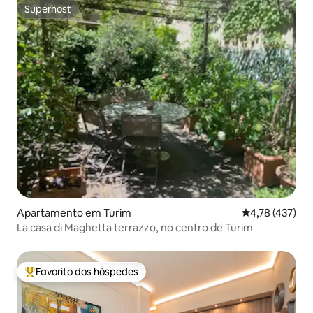
Superhost
Superhost
Apartamento em Turim
Classificação 
4,78 (437)
La casa di Maghetta terrazzo, no centro de Turim
Favorito dos hóspedes
Favoritos dos hóspedes mais apreciados