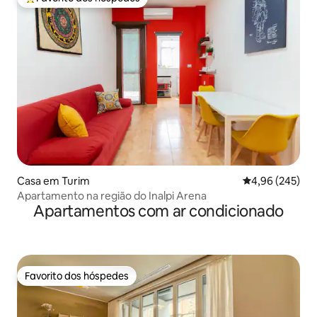
Favoritos dos hóspedes mais apreciados
Casa em Turim
Classificação m
4,96 (245)
Apartamento na região do Inalpi Arena
Apartamentos com ar condicionado
Favorito dos hóspedes
Favorito dos hóspedes