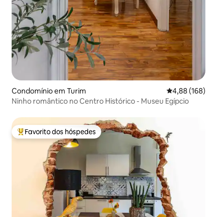
Condomínio em Turim
Classificação m
4,88 (168)
Ninho romântico no Centro Histórico - Museu Egípcio
Favorito dos hóspedes
Favoritos dos hóspedes mais apreciados