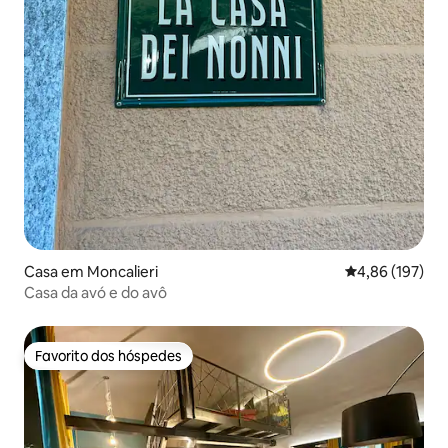
Casa em Moncalieri
Classificação 
4,86 (197)
Casa da avó e do avô
Favorito dos hóspedes
Favorito dos hóspedes