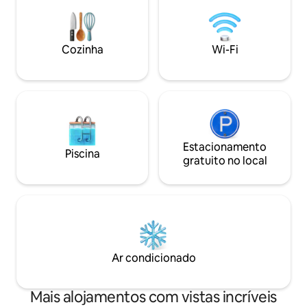
chique Cozinha ✔ totalmente equipada
com vidro triplo e
✔ Varanda ✔ Smart TV Wi-Fi de✔ alta
maio de 2025!
velocidade Veja mais abaixo!
Cozinha
Wi-Fi
Estacionamento
Piscina
gratuito no local
Ar condicionado
Mais alojamentos com vistas incríveis