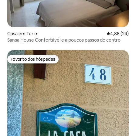
Casa em Turim
Classificação 
4,88 (24)
Sansa House Confortável e a poucos passos do centro
Favorito dos hóspedes
Favorito dos hóspedes