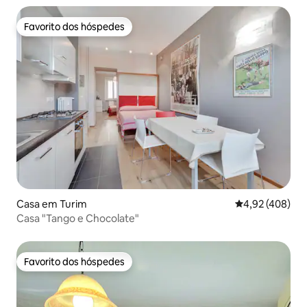
Favorito dos hóspedes
Favorito dos hóspedes
Casa em Turim
Classificação m
4,92 (408)
Casa "Tango e Chocolate"
Favorito dos hóspedes
Favorito dos hóspedes