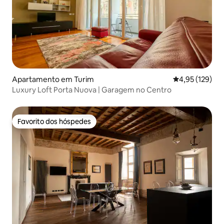
Apartamento em Turim
Classificação 
4,95 (129)
Luxury Loft Porta Nuova | Garagem no Centro
Favorito dos hóspedes
Favorito dos hóspedes