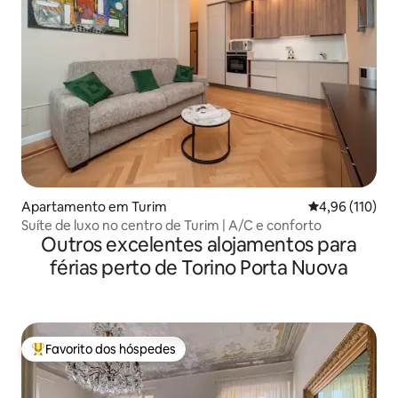
Apartamento em Turim
Classificação 
4,96 (110)
Suíte de luxo no centro de Turim | A/C e conforto
Outros excelentes alojamentos para
férias perto de Torino Porta Nuova
Favorito dos hóspedes
Favoritos dos hóspedes mais apreciados