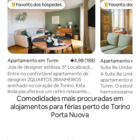
Favorito dos hóspedes
Favorito dos h
Favoritos dos hóspedes mais apreciados
Favoritos dos hó
Apartamento em Turim
Classificação média de 4,98 em 5
4,98 (188)
Apartamento em 
Joia de designer estilosa: 5* Localização
Suíte Re Umberto
central, varanda
Entre no confortável apartamento de
A Suíte Re Umber
designer 2QUARTOS 2BANHEIROS
apartamento estú
aninhado no coração de Torino. Esta
Turim. O estúdio i
linda joia oferece um retiro relaxante
harmoniosamente 
Comodidades mais procuradas em
perto da Piazza San Carlo, Mole
modernos (ar cond
Antonelliana, Jardins Reais e muitos
fibra super rápida
alojamentos para férias perto de Torino
restaurantes, lojas e marcos históricos.
da tradição aristoc
Porta Nuova
O design elegante, localização
transportá-lo para
privilegiada, varanda privativa e uma rica
Suíte Re Umberto e
lista de comodidades vão deixá-lo
uma moradia nobr
hipnotizado. ✔ 2 quartos king
séculos se trans
confortáveis + sofá-cama Sala de estar✔
condomínio de épo