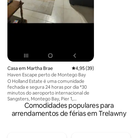
dedicado a criar 
jamaicana. Os hós
a desfrutar de pra
repletos de sabor
uma celebração da
Jamaica
Casa em Martha Brae
Classificação média de 4,95 em 
4,95 (39)
Haven Escape perto de Montego Bay
O Holland Estate é uma comunidade
fechada e segura 24 horas por dia *30
minutos do aeroporto internacional de
Sangsters, Montego Bay, Pier 1,
Comodidades populares para
Margaritaville e muito mais * A 1 hora de
Ochi Rios, Dunns River Falls, Mystic
arrendamentos de férias em Trelawny
Mountains e muito mais *5 minutos de
Rafting no rio Martha Brae, Falmouth
Mystic Lagoon, Chukka Adventures e
muito mais * A 10 minutos de praias,