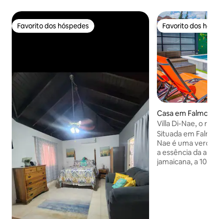
Favorito dos hóspedes
Favorito dos hós
Favorito dos hóspedes
Favorito dos hós
Casa em Falmout
Villa Di-Nae, o ref
Situada em Falmout
Nae é uma verdade
a essência da autê
jamaicana, a 10 mi
Martha brae e a 2
aeroporto MBJ. 
piscina cintilante 
hóspedes a dare
refrescante. A moradia possui um chef
privado exceciona