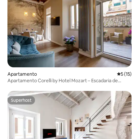
Apartamento
Classifica
5 (15)
Apartamento Corelli by Hotel Mozart – Escadaria de
Espanha
Superhost
Superhost