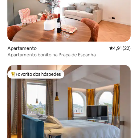
Apartamento
Classificação
4,91 (22)
Apartamento bonito na Praça de Espanha
Favorito dos hóspedes
Favoritos dos hóspedes mais apreciados