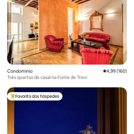
Condomínio
Classificação m
4,99 (160)
Três quartos de casal na Fonte de Trevi
Favorito dos hóspedes
Favoritos dos hóspedes mais apreciados