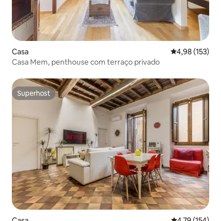
Casa
Classificação 
4,98 (153)
Casa Mem, penthouse com terraço privado
Superhost
Superhost
Casa
Classificação 
4,79 (154)