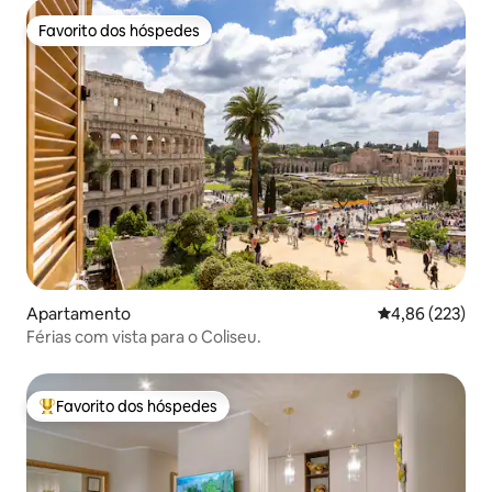
Favorito dos hóspedes
Favorito dos hóspedes
Apartamento
Classificação m
4,86 (223)
Férias com vista para o Coliseu.
Favorito dos hóspedes
Favoritos dos hóspedes mais apreciados