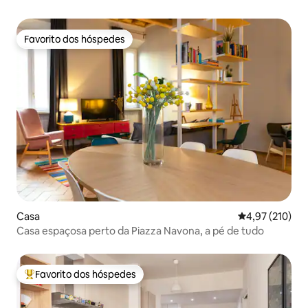
Favorito dos hóspedes
Favorito dos hóspedes
Casa
Classificação 
4,97 (210)
Casa espaçosa perto da Piazza Navona, a pé de tudo
Favorito dos hóspedes
Favoritos dos hóspedes mais apreciados