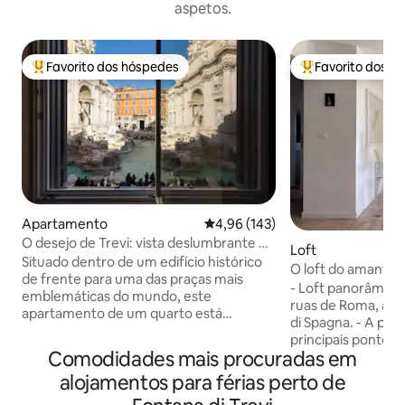
aspetos.
Favorito dos hóspedes
Favorito dos h
Favoritos dos hóspedes mais apreciados
Favoritos dos hó
Apartamento
Classificação média de 4,96 em 5
4,96 (143)
O desejo de Trevi: vista deslumbrante da
Loft
Fonte de Trevi
Situado dentro de um edifício histórico
O loft do amante d
de frente para uma das praças mais
- Loft panorâmic
emblemáticas do mundo, este
ruas de Roma, a p
apartamento de um quarto está
di Spagna. - A poucos passos dos
localizado no primeiro andar e possui
principais pontos tu
comodidades modernas e um pátio
Comodidades mais procuradas em
Extremamente be
invejável, perfeito para jantares ao ar
conectado a todos 
alojamentos para férias perto de
livre. Ideal para casais ou famílias
de transporte. - 
pequenas, o apartamento dispõe de