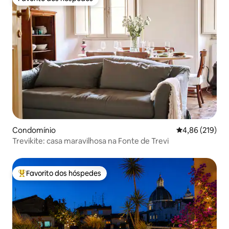
Favorito dos hóspedes
Condomínio
Classificação 
4,86 (219)
Trevikite: casa maravilhosa na Fonte de Trevi
Favorito dos hóspedes
Favoritos dos hóspedes mais apreciados