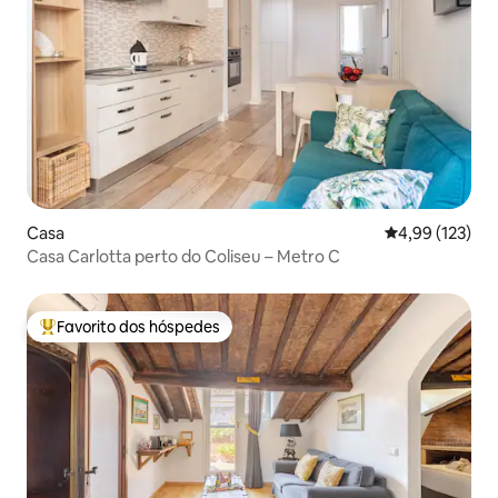
Casa
Classificação 
4,99 (123)
Casa Carlotta perto do Coliseu – Metro C
Favorito dos hóspedes
Favoritos dos hóspedes mais apreciados