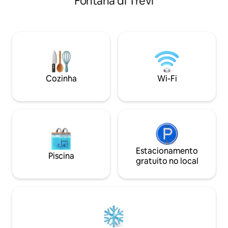
Fontana di Trevi
passos de distância
sistema de ar condicionado de alto nível
- Muito silencioso.
em todos os quartos, sistema de som
de design. - Muito seguro
sem fio em vários quartos, banho de
grandes. - Terraç
vapor, bem como banheira. Saia pela
grandes e mesa de 
porta da frente para jogar sua moeda e
para bagagem. - Po
mergulhar na atmosfera animada do
contratar um motor
centro da cidade.
e volta para o aer
Cozinha
Wi-Fi
Estacionamento
Piscina
gratuito no local