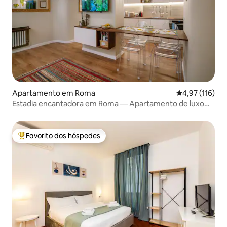
Apartamento em Roma
Classificação 
4,97 (116)
Estadia encantadora em Roma — Apartamento de luxo
para férias
Favorito dos hóspedes
Favoritos dos hóspedes mais apreciados