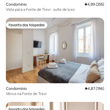
Condomínio
Classificação m
4,99 (255)
Vista para a Fonte de Trevi - suite de luxo
Favorito dos hóspedes
Favorito dos hóspedes
Condomínio
Classificação 
4,87 (196)
Vênus na Fonte de Trevi
Favorito dos hóspedes