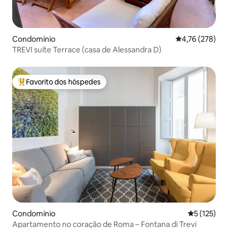
Condomínio
Classificação 
4,76 (278)
TREVI suíte Terrace (casa de Alessandra D)
Favorito dos hóspedes
Favoritos dos hóspedes mais apreciados
Condomínio
Classificaç
5 (125)
Apartamento no coração de Roma – Fontana di Trevi