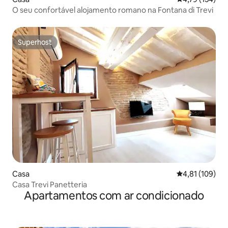
O seu confortável alojamento romano na Fontana di Trevi
Superhost
Superhost
Casa
Classificação 
4,81 (109)
Casa Trevi Panetteria
Apartamentos com ar condicionado