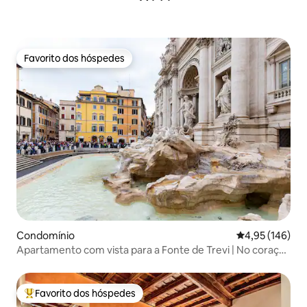
Favorito dos hóspedes
Favorito dos hóspedes
Condomínio
Classificação 
4,95 (146)
Apartamento com vista para a Fonte de Trevi | No coração
de Roma
Favorito dos hóspedes
Favoritos dos hóspedes mais apreciados