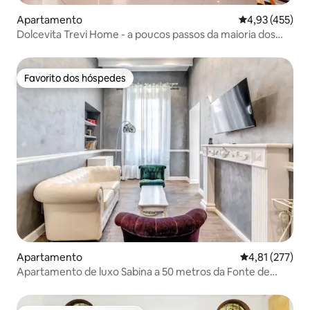
Apartamento
Classificação 
4,93 (455)
Dolcevita Trevi Home - a poucos passos da maioria dos
locais
Favorito dos hóspedes
Favorito dos hóspedes
Apartamento
Classificação 
4,81 (277)
Apartamento de luxo Sabina a 50 metros da Fonte de
Trevi