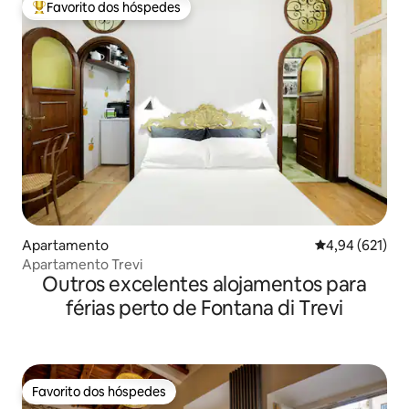
Favorito dos hóspedes
Favoritos dos hóspedes mais apreciados
Apartamento
Classificação 
4,94 (621)
Apartamento Trevi
Outros excelentes alojamentos para
férias perto de Fontana di Trevi
Favorito dos hóspedes
Favorito dos hóspedes