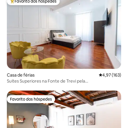
Favorito dos hóspedes
Favoritos dos hóspedes mais apreciados
Casa de férias
Classificação 
4,97 (163)
Suites Superiores na Fonte de Trevi pela
LZuxuryproperties
Favorito dos hóspedes
Favorito dos hóspedes