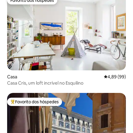
Favorito dos hóspedes
Favorito dos hóspedes
Casa
Classificação 
4,89 (99)
Casa Cris, um loft incrível no Esquilino
Favorito dos hóspedes
Favoritos dos hóspedes mais apreciados