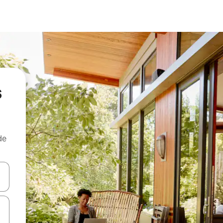
s
de
egue com as teclas de seta para cima e para baixo ou explore com ges