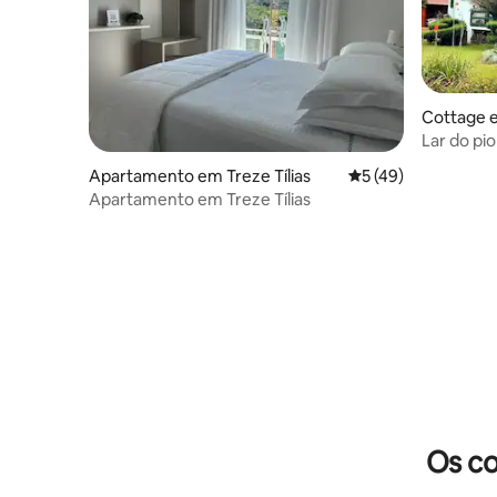
Cottage e
Lar do pi
Apartamento em Treze Tílias
Classificação média
5 (49)
Apartamento em Treze Tílias
Os co