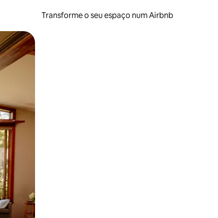
Transforme o seu espaço num Airbnb
tos de toque ou deslize.