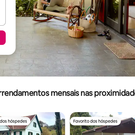
rrendamentos mensais nas proximidad
 dos hóspedes
Favorito dos hóspedes
 dos hóspedes
Favorito dos hóspedes