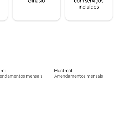
Ginásio
com serviços
incluídos
ami
Montreal
rendamentos mensais
Arrendamentos mensais