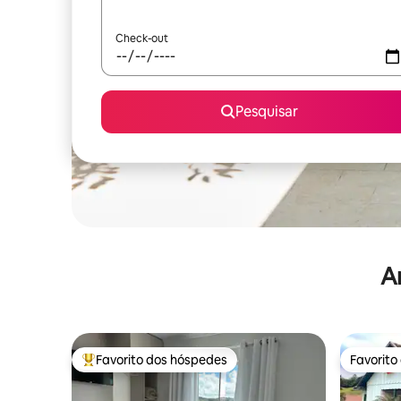
Check-out
Pesquisar
A
Favorito dos hóspedes
Favorito
Favoritos dos hóspedes mais apreciados
Favorito