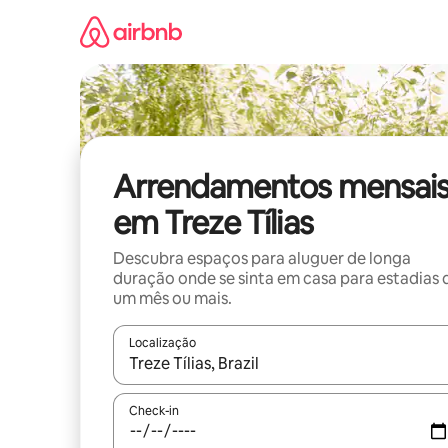
Saltar
para
o
conteúdo
Arrendamentos mensai
em Treze Tílias
Descubra espaços para aluguer de longa
duração onde se sinta em casa para estadias 
um mês ou mais.
Localização
Quando os resultados estiverem disponíveis, nav
Check-in