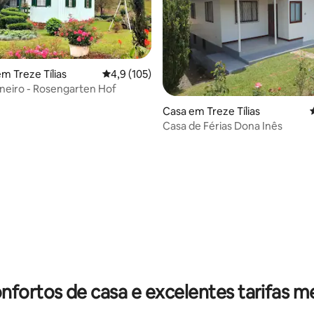
m Treze Tílias
Classificação média de 4,9 em 5 estrelas, 10
4,9 (105)
oneiro - Rosengarten Hof
 de 5 em 5 estrelas, 49avaliações
Casa em Treze Tílias
Casa de Férias Dona Inês
nfortos de casa e excelentes tarifas m