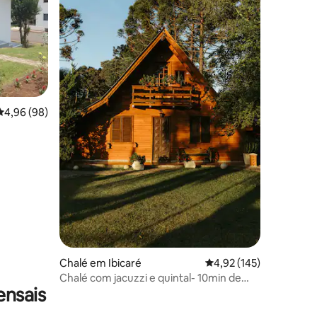
5avaliações
Classificação média de 4,96 em 5 estrelas, 98avaliações
4,96 (98)
Chalé em Ibicaré
Classificação média de
4,92 (145)
Chalé com jacuzzi e quintal- 10min de
ensais
Treze Tílias