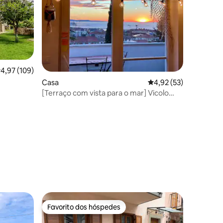
12avaliações
lassificação média de 4,97 em 5 estrelas, 109avaliações
4,97 (109)
Casa
Classificação média d
4,92 (53)
[Terraço com vista para o mar] Vicolo
Delle Rose 23
Favorito dos hóspedes
preciados
Favorito dos hóspedes