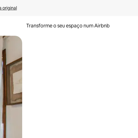
 original
Transforme o seu espaço num Airbnb
tos de toque ou deslize.