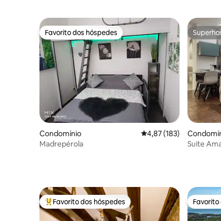
Favorito dos hóspedes
Superho
Favorito dos hóspedes
Superho
Condomínio
Classificação média de 
4,87 (183)
Condomín
Madrepérola
Suite Ama
centro
Favorito dos hóspedes
Favorito
Favoritos dos hóspedes mais apreciados
Favorito