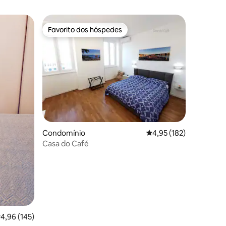
Favorito dos hóspedes
preciados
Favorito dos hóspedes
1avaliações
Condomínio
Classificação média de
4,95 (182)
Casa do Café
lassificação média de 4,96 em 5 estrelas, 145avaliações
4,96 (145)