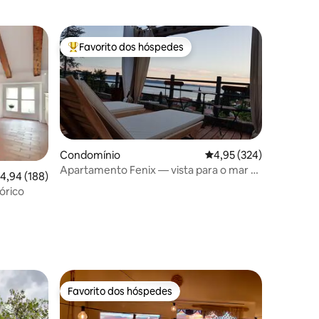
Favorito dos hóspedes
preciados
Favoritos dos hóspedes mais apreciados
Condomínio
Classificação média de 
4,95 (324)
Apartamento Fenix — vista para o mar —
lassificação média de 4,94 em 5 estrelas, 188avaliações
4,94 (188)
Portorož
órico
5avaliações
Favorito dos hóspedes
preciados
Favorito dos hóspedes