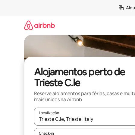
Saltar
Algu
para
o
conteúdo
Alojamentos perto de
Trieste C.le
Reserve alojamentos para férias, casas e muit
mais únicos na Airbnb
Localização
Quando os resultados estiverem disponíveis, nav
Check-in