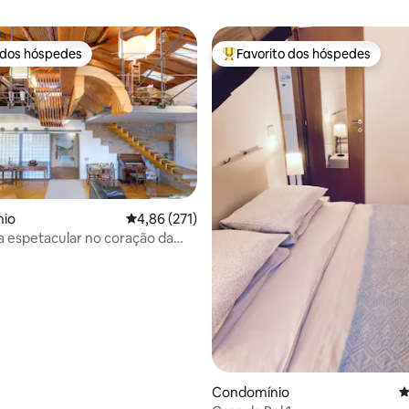
 dos hóspedes
Favorito dos hóspedes
 dos hóspedes
Favoritos dos hóspedes mais a
io
Classificação média de 4,86 em 5 estrelas, 27
4,86 (271)
 espetacular no coração da
4,78 em 5 estrelas, 144avaliações
Condomínio
C