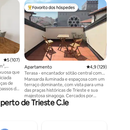
Apartam
Favorito dos hóspedes
Favor
preciados
Favoritos dos hóspedes mais apreciados
Favorit
Sótão es
O meu só
andar de 
elevador,
não muito
transpor
central, 
ferroviár
Piazza Uni
5avaliações
Classificação média de 5 em 5 estrelas, 107avaliações
5 (107)
Existem 
m²,
Apartamento
Classificação média d
4,9 (129)
autocarr
uxuosa que
da casa, 
Terasa - encantador sótão central com
iciada
com um p
uma excelente vista
Mansarda iluminada e espaçosa com um
eças de
um lugar 
terraço dominante, com vista para uma
passos da
públicas 
das praças históricas de Trieste e sua
majestosa sinagoga. Cercados por
rme da
erto de Trieste C.le
mantimentos, lojas, cafés, estamos a
legância
apenas um passo da animada Viale XX
Settembre, Canal Grande e histórica
parável
Narodni dom da comunidade eslovena.
ieste
Características do Terasa: sistema de
ro
áudio completo na sala de estar, novo