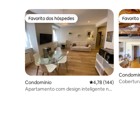
Favorito dos hóspedes
Favorito
Favorito dos hóspedes
Favorito
Condomín
Cobertura
Condomínio
Classificação média de 
4,78 (144)
cidade
Apartamento com design inteligente no
centro da cidade