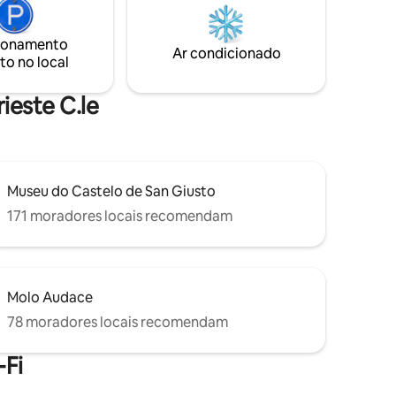
ign de
sistema de ar condicionado, quarto tem
ra os
um teto baixo, mas vista aberta para as
ionamento
estrelas altas. Mais adequado para casais
Ar condicionado
to no local
e outros humanos amigáveis:)
ieste C.le
Museu do Castelo de San Giusto
171 moradores locais recomendam
Molo Audace
78 moradores locais recomendam
Fi