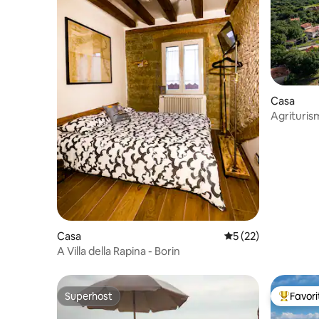
Casa
Agrituris
Casa
Classificação média
5 (22)
A Villa della Rapina - Borin
Superhost
Favor
Superhost
Favorito