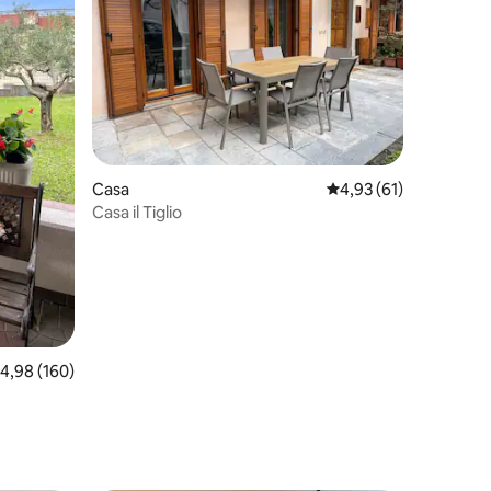
43avaliações
Casa
Classificação média d
4,93 (61)
Casa il Tiglio
lassificação média de 4,98 em 5 estrelas, 160avaliações
4,98 (160)