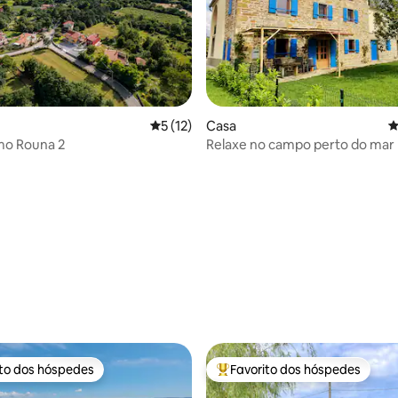
Classificação média de 5 em 5 estrelas, 
5 (12)
Casa
C
mo Rouna 2
Relaxe no campo perto do mar
 de 5 em 5 estrelas, 22avaliações
ito dos hóspedes
Favorito dos hóspedes
s dos hóspedes mais apreciados
Favoritos dos hóspedes mais a