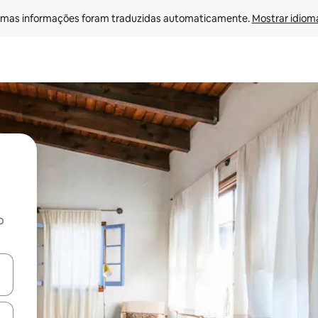
mas informações foram traduzidas automaticamente. 
Mostrar idioma
o
egue com as teclas de seta para cima e para baixo ou explore com ges