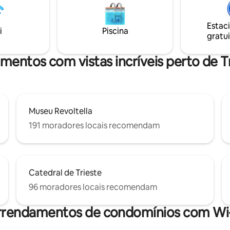
e táxis. Uma caminhada de 5
exclusivo. Realçada por um des
or uma rua de pedestres o
interiores único, sob medida pa
Ponte Rosso, o coração pulsante
conhecedores mais exigentes
Estac
i
Piscina
.
gratui
amentos com vistas incríveis perto de Tr
Museu Revoltella
191 moradores locais recomendam
Catedral de Trieste
96 moradores locais recomendam
rrendamentos de condomínios com Wi-