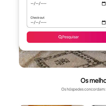
Check-out
Pesquisar
Os melhor
Os hóspedes concordam: e