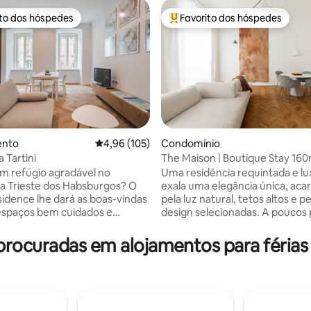
ito dos hóspedes
Favorito dos hóspedes
s dos hóspedes mais apreciados
Favoritos dos hóspedes mais a
4,99 em 5 estrelas, 142avaliações
ento
Classificação média de 4,96 em 5 estrelas, 10
4,96 (105)
Condomínio
 Tartini
The Maison | Boutique Stay 160
Terraço e Garagem
m refúgio agradável no
Uma residência requintada e l
a Trieste dos Habsburgos? O
exala uma elegância única, acar
esidence lhe dará as boas-vindas
pela luz natural, tetos altos e p
espaços bem cuidados e
design selecionadas. A poucos 
, dentro de um icônico edifício
Estação Central A Maison oferece uma
 com elevador. Localizado a 350
verdadeira experiência de cha
ocuradas em alojamentos para férias p
 estação e a 130 metros do
Europa Central, cercada pela e
mento da Piazza Oberdan, o
da arquitetura histórica A melhor escolha
to é ideal para quem viaja de
para quem busca acesso incom
e carro. A área está repleta de
aos lugares emblemáticos de Tr
rcados, farmácias, transportes
com a tranquilidade de um bair