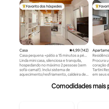
Favorito dos hóspedes
Favor
Favoritos dos hóspedes mais apreciados
Favorito
Casa
Classificação média de 
4,99 (142)
Apartam
Casa pequena +pátio a 15 minutos a pé
Residência
do Corso Italia
Linda mini casa, silenciosa e tranquila,
Procura u
hospedando no máximo 2 pessoas (sem
coração d
sofá-cama!!). Inclui sistema de
Tartini R
aquecimento/resfriamento, caldeira de
em seus 
água quente de 80 litros, geladeira
elegantes
pequena + freezer, forno elétrico,
histórico
Comodidades mais pr
cooktop de indução, micro-ondas
metros da
multifuncional, smartTv sem
estaciona
netfix/aerial, máquina de lavar louça,
apartamen
máquina de lavar roupa. A 17 minutos a
trem ou d
pé da Viale XX Settembre e a 23 minutos
bares, me