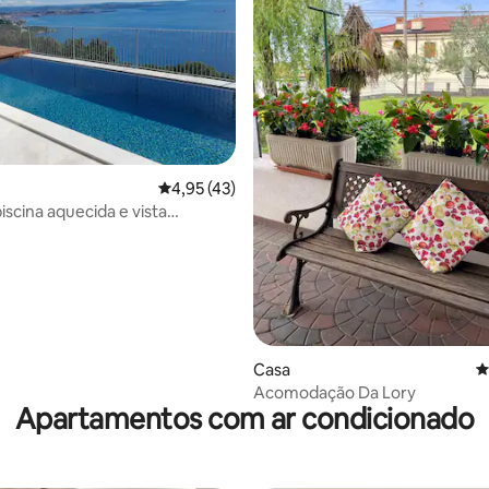
 4,83 em 5 estrelas, 12avaliações
Classificação média de 4,95 em 5 estrelas, 
4,95 (43)
iscina aquecida e vista
ante
Casa
C
Acomodação Da Lory
Apartamentos com ar condicionado