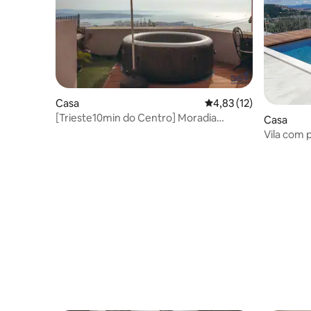
Casa
Classificação média de
4,83 (12)
[Trieste10min do Centro] Moradia
Casa
privada com jacuzzi
Vila com p
deslumbr