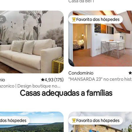
Casa da Bel 1
st
Favorito dos hóspedes
st
Favoritos dos hóspedes mais a
Condomínio
C
"MANSARDA 23" no centro hist
4,87 em 5 estrelas, 183avaliações
io
Classificação média de 4,93 em 5 estrelas, 17
4,93 (175)
zonico | Design boutique no
Casas adequadas a famílias
 dos hóspedes
Favorito dos hóspedes
 dos hóspedes
Favoritos dos hóspedes mais a