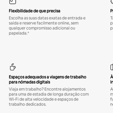
Flexibilidade de que precisa
P
Escolha as suas datas exatas de entrada e
T
saída e reserve facilmente online, sem
p
qualquer compromisso adicional ou
p
papelada.*
Espaços adequados a viagens de trabalho
À
para nómadas digitais
i
Viaja em trabalho? Encontre alojamentos
A
para uma de estadia de longa duração com
m
Wi-Fi de alta velocidade e espaços de
f
trabalho dedicados.
n