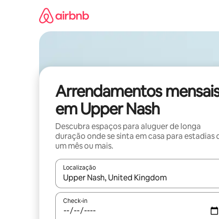
Saltar
para
o
conteúdo
Arrendamentos mensai
em Upper Nash
Descubra espaços para aluguer de longa
duração onde se sinta em casa para estadias 
um mês ou mais.
Localização
Quando os resultados estiverem disponíveis, nav
Check-in