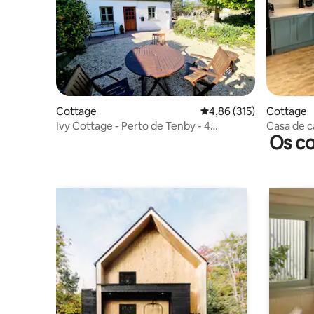
Cottage
Classificação média de 
4,86 (315)
Cottage
Ivy Cottage - Perto de Tenby - 4
Casa de c
Os co
Hóspedes
casas de