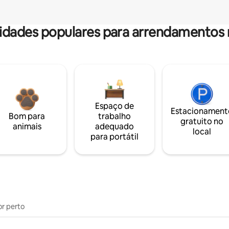
dades populares para arrendamentos 
Espaço de
Estacionament
Bom para
trabalho
gratuito no
animais
adequado
local
para portátil
or perto