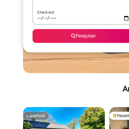
Check-out
Pesquisar
A
Superhost
Favor
Superhost
Favorito