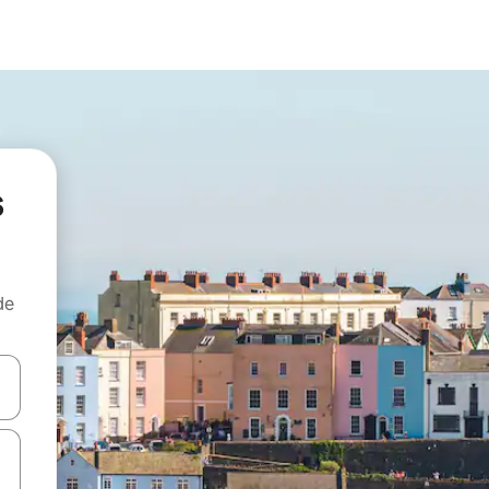
s
de
egue com as teclas de seta para cima e para baixo ou explore com ges