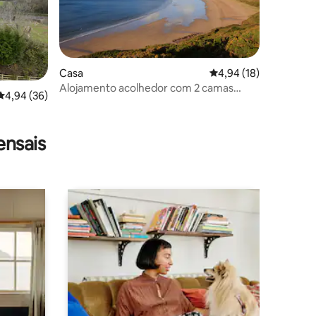
Casa
Classificação média d
4,94 (18)
Alojamento acolhedor com 2 camas
Classificação média de 4,94 em 5 estrelas, 36avaliações
4,94 (36)
numa localização deslumbrante.
5avaliações
ensais