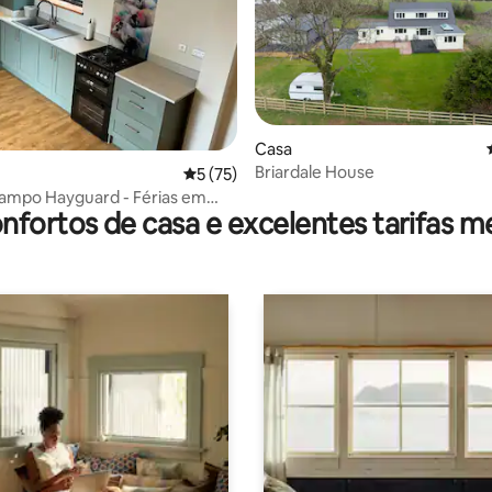
Casa
Briardale House
4,86 em 5 estrelas, 315avaliações
Classificação média de 5 em 5 estrelas, 7
5 (75)
ampo Hayguard - Férias em
nfortos de casa e excelentes tarifas m
 campo em Pembroke