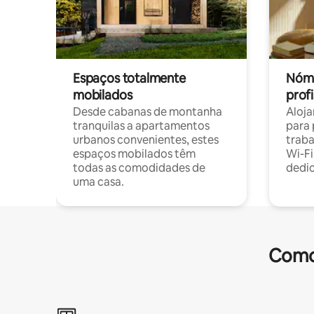
Espaços totalmente
Nóma
mobilados
profi
Desde cabanas de montanha
Aloja
tranquilas a apartamentos
para 
urbanos convenientes, estes
trab
espaços mobilados têm
Wi-Fi
todas as comodidades de
dedi
uma casa.
Comod