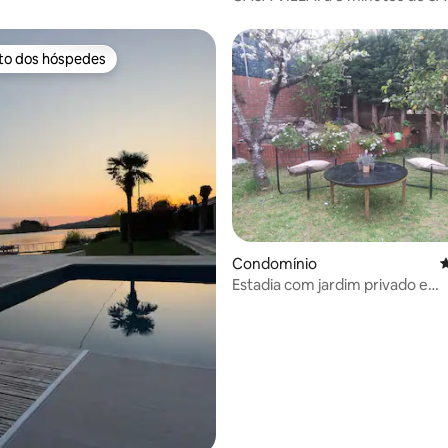
SEBASTIAN
ito dos hóspedes
s dos hóspedes mais apreciados
 de 5 em 5 estrelas, 52avaliações
Condomínio
C
Estadia com jardim privado e
churrasqueira