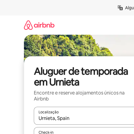
Saltar
Algu
para
o
conteúdo
Aluguer de temporada
em Urnieta
Encontre e reserve alojamentos únicos na
Airbnb
Localização
Quando os resultados estiverem disponíveis, nav
Check-in