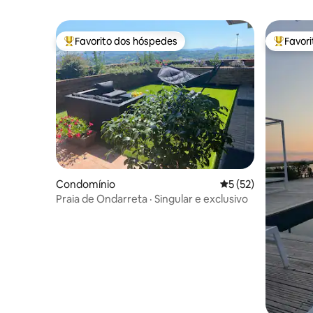
Favorito dos hóspedes
Favor
Favoritos dos hóspedes mais apreciados
Favorito
Condomínio
Classificação média
5 (52)
Praia de Ondarreta · Singular e exclusivo