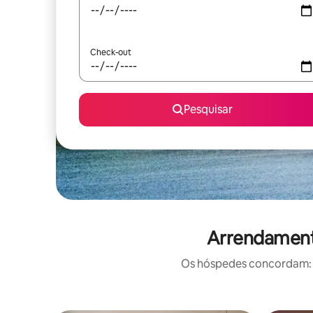
Check-out
Pesquisar
Arrendamento
Os hóspedes concordam: e