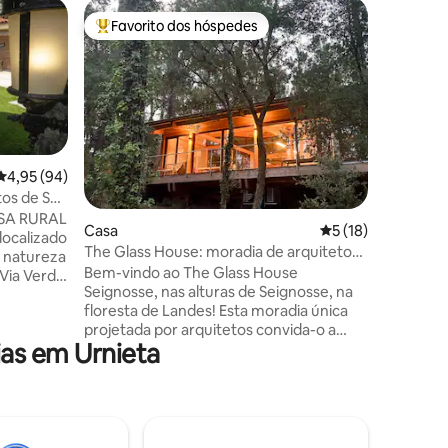
Casa
Favorito dos hóspedes
Favorit
preciados
Favoritos dos hóspedes mais apreciados
Favorit
Relaxame
Caserio 
quem quer
prazer d
Isolado p
San Sebas
exceciona
No meio d
Classificação média de 4,95 em 5 estrelas, 94avaliações
4,95 (94)
4avaliações
atravessar alguns qu
tos de San
através d
SA RURAL
Casa
Classificação médi
5 (18)
chega-se 
localizado
descansa
The Glass House: moradia de arquiteto
a natureza
pode soli
eco-chique
Bem-vindo ao The Glass House
 Via Verde
desfruta
Seignosse, nas alturas de Seignosse, na
minutos de
floresta de Landes! Esta moradia única
ma grande
projetada por arquitetos convida-o a
a
as em Urnieta
relaxar num verdadeiro casulo de calma
e banho
e luz. Totalmente construída em
ing-pong,
madeira, oferece uma frescura suave no
verão (A/C) e um calor aconchegante no
 piscina
inverno, para uma experiência imersiva
ola,
no coração da natureza. A mistura
esto,