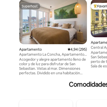
Superhost
Favor
Superhost
Favorito
Apartam
Ce
Apartamento
Classificação média de 
4,94 (295)
Apartame
Apartamento La Concha, Apartamento
San Sebas
estúdio La Concha
Acogedor y alegre apartamento lleno de
perto de 
color y de luz para disfrutar de San
Sala de e
Sebastian. Vistas al mar. Dimensiones
sala de j
perfectas. Dividido en una habitación
com Home
espaciosa y con buenos armarios, un
com Nespr
salón comedor amplio con un sofá super
Comodidades 
máquina d
cómodo y cuadros modernos, una cocina
fogão de 
abierta con todos los electrodomésticos
quartos c
necesarios y de las primeras marcas.
com banhe
Cuarto de baño grande, gran ducha,
egípcio, 
espacio office para la lavadora y el termo
incluídos