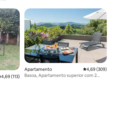
Apartamento
Classificação média de 
4,69 (309)
Basoa, Apartamento superior com 2
lassificação média de 4,69 em 5 estrelas, 113avaliações
4,69 (113)
quartos co...