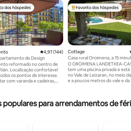
ito dos hóspedes
Favorito dos hóspedes
s dos hóspedes mais apreciados
Favoritos dos hóspedes mais a
Cottage
ento
Classificação média de 4,97 em 5 estrelas, 14
4,97 (144)
Casa rural Oroimena, a 15 minu
ntral Apartamento de Design
4,94 em 5 estrelas, 295avaliações
Sebastián
O OROIMENA LANDETXEA-CA
nto reformado no centro de
tem uma piscina privada e está 
tián. Localização confortável
no Vale de Leizaran, no meio d
todos os pontos de interesse.
e a poucos metros do vale e da
star com varanda e cadeiras,
de Plazaola. Em Andoain, a 15 
antar, Smart TV Samsung 42"
carro de San Sebastian. Tem u
 Cinema. Cozinha equipada
sala de estar e de jantar, cozinh
esso, máquina de lavar louça,
populares para arrendamentos de féri
equipada, 6 quartos, 3 casas d
e lavar e secar, micro-ondas,
completas, sala de jogos com p
vidro — tudo da Siemens. Dois
churrasqueira com grelhador
om varandas, a suíte principal
profissional. Grande jardim com
iro. Toalhas de algodão
privada, sala de jantar com pérg
lençóis e secadores de cabelo
espreguiçadeiras, trampolim, c
. Acesso para cadeiras de rodas.