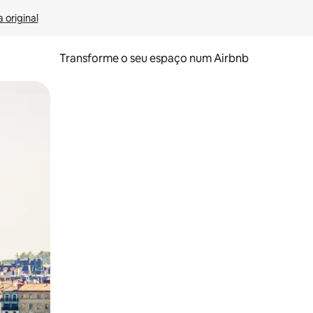
 original
Transforme o seu espaço num Airbnb
tos de toque ou deslize.