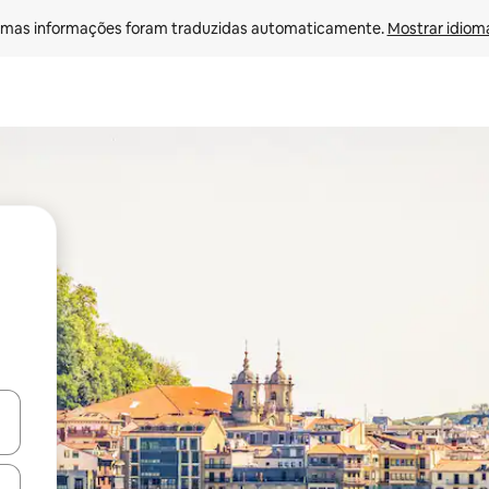
mas informações foram traduzidas automaticamente. 
Mostrar idioma
egue com as teclas de seta para cima e para baixo ou explore com ges