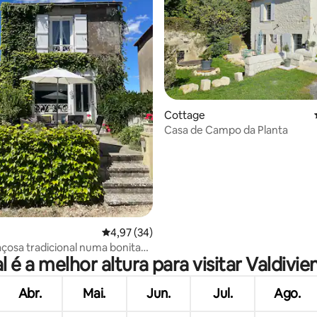
Cottage
Casa de Campo da Planta
 4,86 em 5 estrelas, 14avaliações
Classificação média de 4,97 em 5 estrelas, 3
4,97 (34)
çosa tradicional numa bonita
l é a melhor altura para visitar Valdivie
Abr.
Mai.
Jun.
Jul.
Ago.