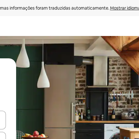
mas informações foram traduzidas automaticamente. 
Mostrar idioma
egue com as teclas de seta para cima e para baixo ou explore com ges