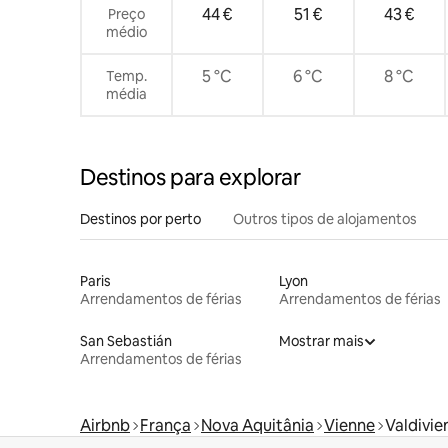
44 €
51 €
43 €
Preço
médio
5 °C
6 °C
8 °C
Temp.
média
Destinos para explorar
Destinos por perto
Outros tipos de alojamentos
Paris
Lyon
Arrendamentos de férias
Arrendamentos de férias
San Sebastián
Mostrar mais
Arrendamentos de férias
Airbnb
França
Nova Aquitânia
Vienne
Valdivie