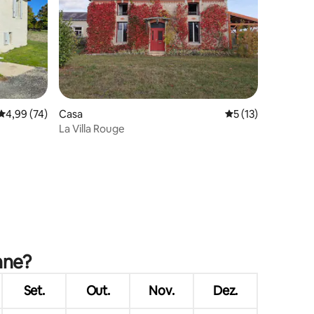
Classificação média de 4,99 em 5 estrelas, 74avaliações
4,99 (74)
Casa
Classificação médi
5 (13)
La Villa Rouge
4avaliações
nne?
Set.
Out.
Nov.
Dez.