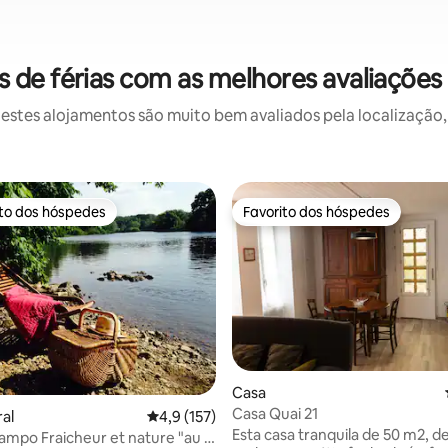
de férias com as melhores avaliações
stes alojamentos são muito bem avaliados pela localização, 
ito dos hóspedes
Favorito dos hóspedes
s dos hóspedes mais apreciados
Favorito dos hóspedes
Casa
Casa Quai 21
 4,97 em 5 estrelas, 92avaliações
ral
Classificação média de 4,9 em 5 estrelas, 15
4,9 (157)
Esta casa tranquila de 50 m2, d
ampo Fraicheur et nature "au fil