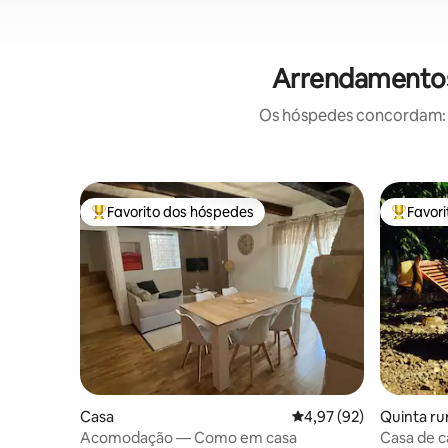
Arrendamentos 
Os hóspedes concordam: e
Favorito dos hóspedes
Favor
Favoritos dos hóspedes mais apreciados
Favorito
Casa
Classificação média de
4,97 (92)
Quinta ru
Acomodação — Como em casa
Casa de c