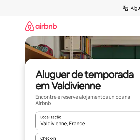
Saltar
Algu
para
o
conteúdo
Aluguer de temporada
em Valdivienne
Encontre e reserve alojamentos únicos na
Airbnb
Localização
Quando os resultados estiverem disponíveis, nav
Check-in