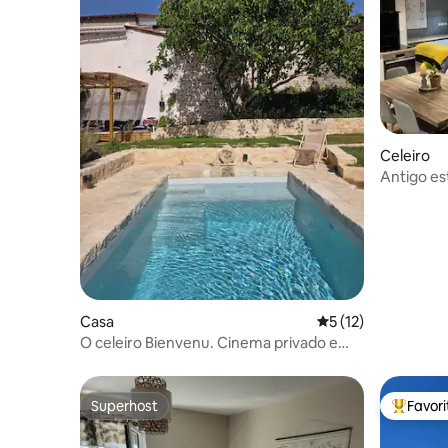
Celeiro
Antigo es
pessoas
Casa
Classificação média
5 (12)
O celeiro Bienvenu. Cinema privado e
sauna.
Superhost
Favor
Superhost
Favorito