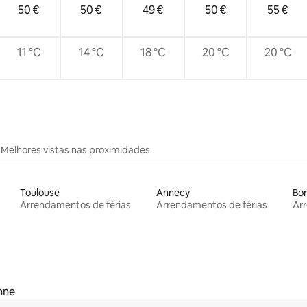
50 €
50 €
49 €
50 €
55 €
11 °C
14 °C
18 °C
20 °C
20 °C
Melhores vistas nas proximidades
Toulouse
Annecy
Bo
Arrendamentos de férias
Arrendamentos de férias
Arr
nne