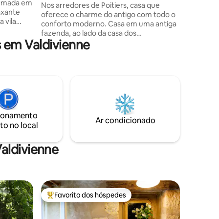
ormada em
e disponí
minutos do Futuroscope
Nos arredores de Poitiers, casa que
axante
ajudar c
oferece o charme do antigo com todo o
a vila
conforto moderno. Casa em uma antiga
ienne)
fazenda, ao lado da casa dos
ificado) +
 em Valdivienne
proprietários. Entrada independente,
de Civaux,
terraço e jardim. No andar térreo, você
 e
encontrará a sala de estar aberta para
izada para
uma cozinha equipada (forno, micro-
no CNPE e
ondas, máquina de lavar louça, geladeira,
isitas
placa de indução...). No andar de cima,
dores. 3-4
você acessa um patamar com canto de
bê
escritório que leva a um grande quarto
ionamento
com cama confortável de 160 e um
Ar condicionado
to no local
banheiro.
aldivienne
Favorito dos hóspedes
Favoritos dos hóspedes mais apreciados