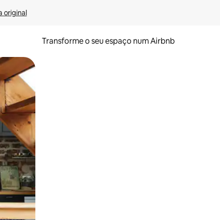
 original
Transforme o seu espaço num Airbnb
tos de toque ou deslize.