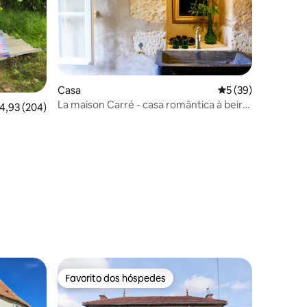
Casa
Classificação médi
5 (39)
La maison Carré - casa romântica à beira
6avaliações
lassificação média de 4,93 em 5 estrelas, 204avaliações
4,93 (204)
do rio, 2p
Favorito dos hóspedes
preciados
Favorito dos hóspedes