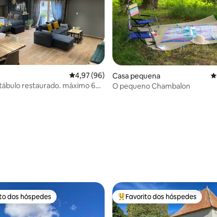
Classificação média de 4,97 em 5 estrelas, 9
4,97 (96)
Casa pequena
C
tábulo restaurado. máximo 6
O pequeno Chambalon
 de 5 em 5 estrelas, 12avaliações
ito dos hóspedes
Favorito dos hóspedes
s dos hóspedes mais apreciados
Favoritos dos hóspedes mais a