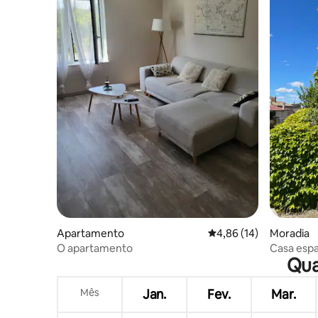
Apartamento
Classificação média de
4,86 (14)
Moradia
O apartamento
Casa espa
Qua
aldeia
Mês
Jan.
Fev.
Mar.