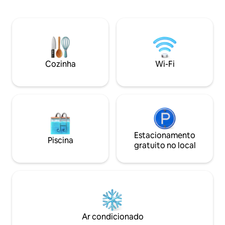
andar da Torre Bandurrias, Papudo
do mundo para nav
Laguna. O condomínio é muito tranquilo,
esportes aquáticos
tem controlo de acesso 24 horas por dia,
para banho: • Fins de semana (31/10 a
7 dias por semana, uma saída interior
08/12). • Todos os dias (14/12 a 15/03). •
para a praia, estacionamento, ténis e
Feriados durante todo o
caiaques. Temos Wi-Fi e televisão por
aquecidas e jacuzz
cabo. A poucos minutos do centro de
proprietários.
Cozinha
Wi-Fi
Papudo.
Estacionamento
Piscina
gratuito no local
Ar condicionado