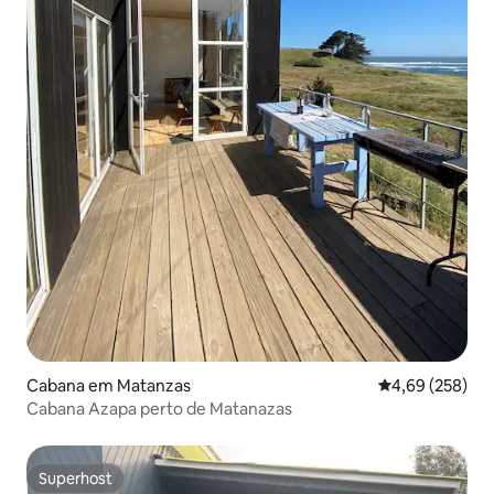
Cabana em Matanzas
Classificação m
4,69 (258)
Cabana Azapa perto de Matanazas
Superhost
Superhost