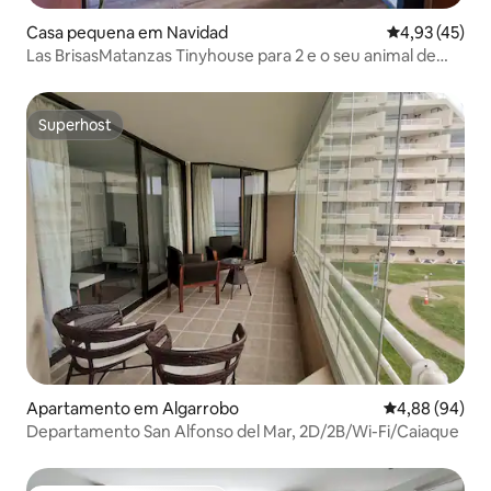
Casa pequena em Navidad
Classificação
4,93 (45)
Las BrisasMatanzas Tinyhouse para 2 e o seu animal de
estimação
Superhost
Superhost
Apartamento em Algarrobo
Classificação 
4,88 (94)
Departamento San Alfonso del Mar, 2D/2B/Wi-Fi/Caiaque