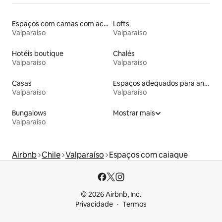
Espaços com camas com acessos adaptados em altura
Lofts
Valparaíso
Valparaíso
Hotéis boutique
Chalés
Valparaíso
Valparaíso
Casas
Espaços adequados para animais de estimação
Valparaíso
Valparaíso
Bungalows
Mostrar mais
Valparaíso
Airbnb
Chile
Valparaíso
Espaços com caiaque
© 2026 Airbnb, Inc.
Privacidade
Termos