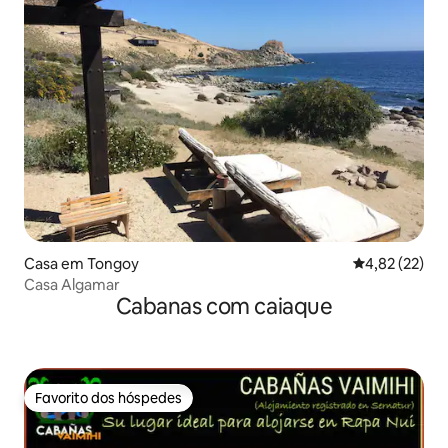
Casa em Tongoy
Classificação
4,82 (22)
Casa Algamar
Cabanas com caiaque
Favorito dos hóspedes
Favorito dos hóspedes