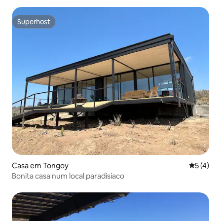
Superhost
Superhost
Casa em Tongoy
Classific
5 (4)
Bonita casa num local paradisíaco