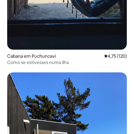
Cabana em Puchuncaví
Classificação 
4,75 (120)
Como se estivesses numa ilha