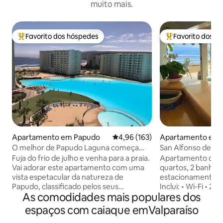
muito mais.
Favorito dos hóspedes
Favorito dos h
Favoritos dos hóspedes mais apreciados
Favoritos dos hó
Apartamento em Papudo
Classificação média de 4,96 em 5
4,96 (163)
Apartamento em 
O melhor de Papudo Laguna começa
San Alfonso del mar
aqui...
caiaques/Wi-Fi
Fuja do frio de julho e venha para a praia.
Apartamento com 
Vai adorar este apartamento com uma
quartos, 2 banheiros, 2 vag
vista espetacular da natureza de
estacionamento e
Papudo, classificado pelos seus
Inclui: • Wi-Fi • 2 caiaques • 2 pranchas de
As comodidades mais populares dos
hóspedes com 5 estrelas, totalmente
bodyboard • Churrasqueira Máximo de 6
equipado, com 2 quartos e 2 casas de
pessoas. O local possui quadras, jogos,
espaços com caiaque emValparaíso
banho, e uma localização exclusiva no 8.º
restaurantes e um