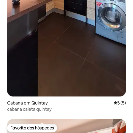
Cabana em Quintay
Classific
5 (5)
cabana caleta quintay
Favorito dos hóspedes
Favorito dos hóspedes