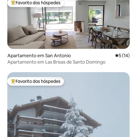
Favorito dos hóspedes
Favoritos dos hóspedes mais apreciados
Apartamento em San Antonio
Classifica
5 (14)
Apartamento em Las Brisas de Santo Domingo
Favorito dos hóspedes
Favoritos dos hóspedes mais apreciados