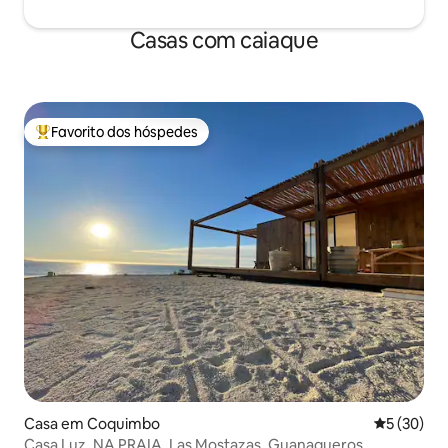
Casas com caiaque
Favorito dos hóspedes
Favoritos dos hóspedes mais apreciados
Casa em Coquimbo
Classifica
5 (30)
Casa Luz. NA PRAIA. Las Mostazas, Guanaqueros