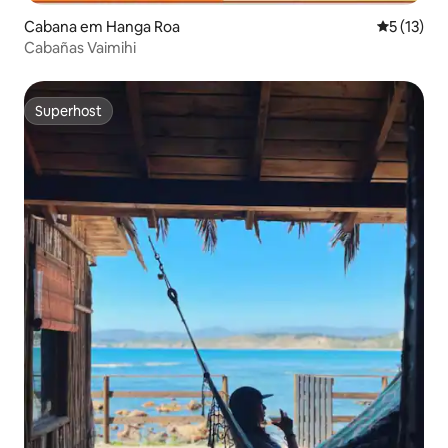
Cabana em Hanga Roa
Classifica
5 (13)
Cabañas Vaimihi
Superhost
Superhost