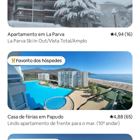
Apartamento em La Parva
Classificação
4,94 (16)
La Parva Ski In Out/Vista Total/Amplo
Favorito dos hóspedes
Favoritos dos hóspedes mais apreciados
Casa de férias em Papudo
Classificação 
4,88 (65)
Lindo apartamento de frente para o mar. (10º andar)