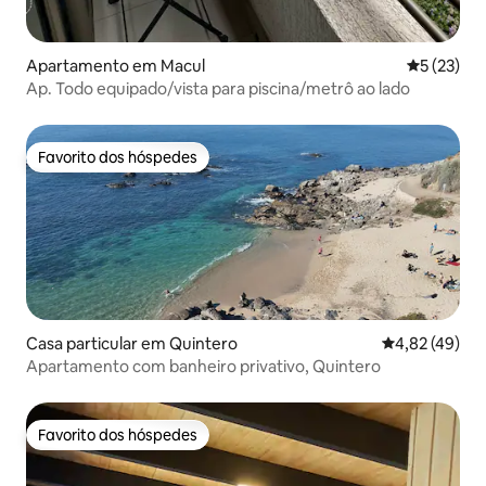
Apartamento em Macul
Classifica
5 (23)
Ap. Todo equipado/vista para piscina/metrô ao lado
Favorito dos hóspedes
Favorito dos hóspedes
Casa particular em Quintero
Classificação
4,82 (49)
Apartamento com banheiro privativo, Quintero
Favorito dos hóspedes
Favorito dos hóspedes