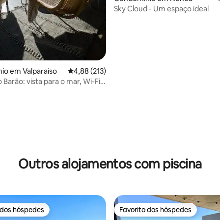
Sky Cloud - Um espaço ideal
io em Valparaíso
Classificação média de 4,88 em 5 estrelas, 21
4,88 (213)
Barão: vista para o mar, Wi-Fi e
24/7
4,92 em 5 estrelas, 182avaliações
Outros alojamentos com piscina
 dos hóspedes
Favorito dos hóspedes
 dos hóspedes
Favorito dos hóspedes