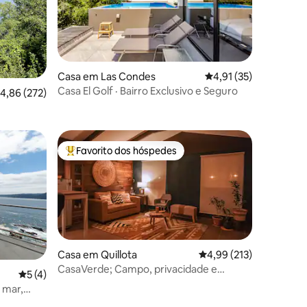
7avaliações
Casa em Las Condes
Classificação média d
4,91 (35)
Casa El Golf · Bairro Exclusivo e Seguro
lassificação média de 4,86 em 5 estrelas, 272avaliações
4,86 (272)
Favorito dos hóspedes
Favoritos dos hóspedes mais apreciados
Casa em Quillota
Classificação média de
4,99 (213)
CasaVerde; Campo, privacidade e
Classificação média de 5 em 5 estrelas, 4avaliações
5 (4)
descontração
 mar,
9avaliações