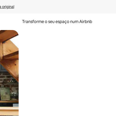
 original
Transforme o seu espaço num Airbnb
tos de toque ou deslize.