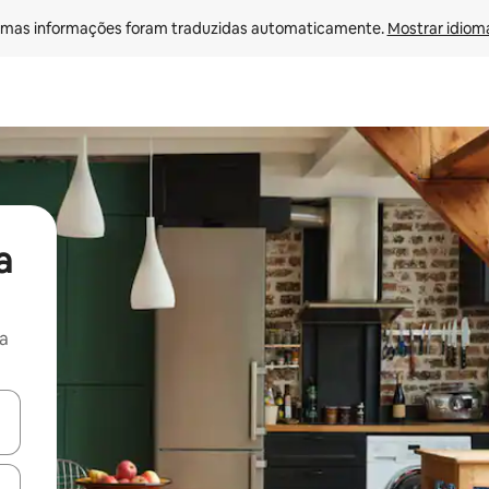
mas informações foram traduzidas automaticamente. 
Mostrar idioma
a
na
egue com as teclas de seta para cima e para baixo ou explore com ges