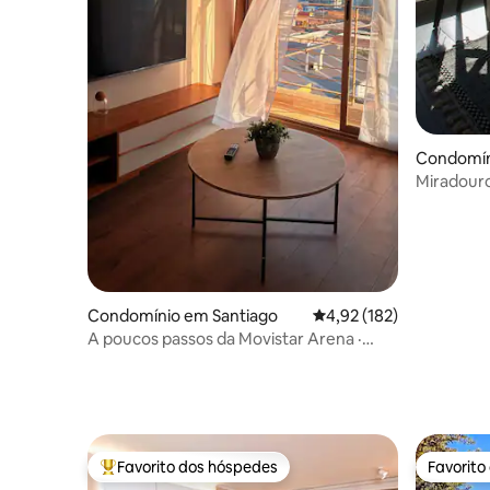
Condomín
Miradouro 
check-in 
Condomínio em Santiago
Classificação média de 
4,92 (182)
A poucos passos da Movistar Arena ·
Receção 24 horas
Favorito dos hóspedes
Favorito
Favoritos dos hóspedes mais apreciados
Favorito