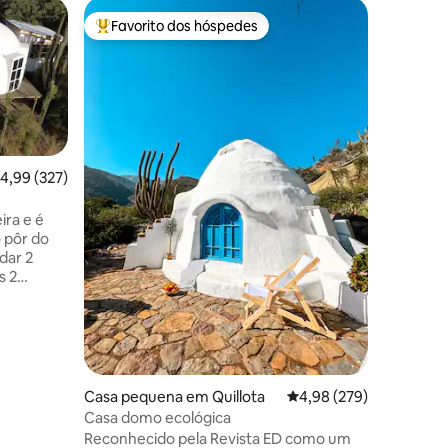
Cabana e
Favorito dos hóspedes
Favor
preciados
Favoritos dos hóspedes mais apreciados
Favorit
Cabana ec
telescóp
Cabana ec
por uma 
renovável
conforto
vida quot
USO EXCL
oceano, i
lassificação média de 4,99 em 5 estrelas, 327avaliações
4,99 (327)
Ideal par
0avaliações
longe do 
ira e é
total. Lar
 pôr do
bancada 
telescópi
s 2
prévio). 
quipado
exterior.
ecimento
em uma
uma sala
ra viver
da
Casa pequena em Quillota
Classificação média de 
4,98 (279)
m terreno
Casa domo ecológica
 manter o
Reconhecido pela Revista ED como um
estas não