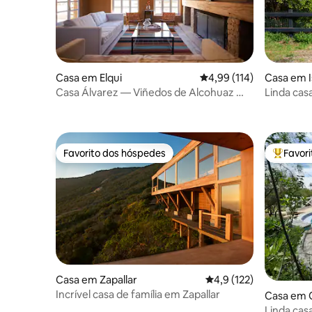
Casa em Elqui
Classificação média de 
4,99 (114)
Casa em I
Casa Álvarez — Viñedos de Alcohuaz —
Linda cas
Vale de Elqui
Tralca
Favorito dos hóspedes
Favor
Favorito dos hóspedes
Favorito
Casa em Zapallar
Classificação média de
4,9 (122)
Incrível casa de família em Zapallar
Casa em 
Linda casa