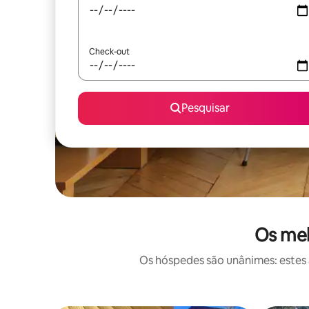
Check-out
Pesquisar
Os mel
Os hóspedes são unânimes: estes 