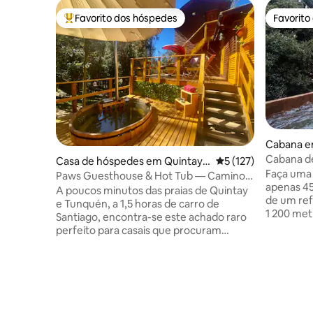
Favorito dos hóspedes
Favorito
Favoritos dos hóspedes mais apreciados
Favorito
Cabana e
po
Cabana de
Casa de hóspedes em Quintay-
Classificação média 
5 (127)
de hidrom
Faça uma 
Tunquén
Paws Guesthouse & Hot Tub — Camino
apenas 45 mi
Quintay-Tunquén
A poucos minutos das praias de Quintay
de um ref
e Tunquén, a 1,5 horas de carro de
1 200 met
Santiago, encontra-se este achado raro
rodeado p
perfeito para casais que procuram
incríveis do
relaxar e divertir-se. A sua reserva inclui
estadia i
a casa de hóspedes privada, a utilização
4x4 desd
da banheira de hidromassagem exterior,
privado a
a zona para churrascos, o
subida), 
estacionamento e a entrada própria. É o
aventura. Banheira de hidromassage
lugar perfeito para recarregar energias,