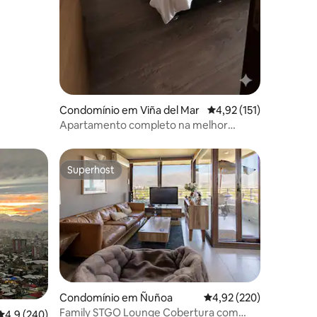
Condomínio em Viña del Mar
Classificação média de
4,92 (151)
Apartamento completo na melhor
localização de Viña.
Superhost
Superhost
Condomínio em Ñuñoa
Classificação média de 
4,92 (220)
Family STGO Lounge Cobertura com
Classificação média de 4,9 em 5 estrelas, 240avaliações
4,9 (240)