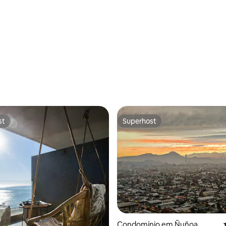
st
Superhost
st
Superhost
Condomínio em Ñuñoa