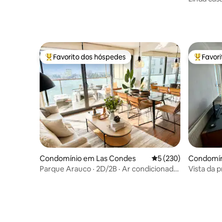
Favorito dos hóspedes
Favor
Favoritos dos hóspedes mais apreciados
Favorito
Condomínio em Las Condes
Classificação média 
5 (230)
Condomín
Parque Arauco · 2D/2B · Ar condicionado
Vista da p
· Piscinas