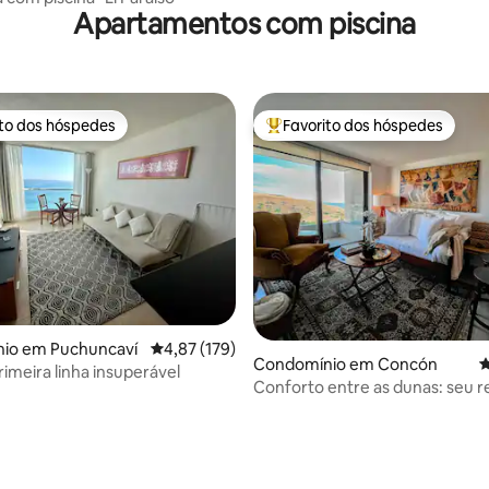
Apartamentos com piscina
ito dos hóspedes
Favorito dos hóspedes
s dos hóspedes mais apreciados
Favoritos dos hóspedes mais a
de 5 em 5 estrelas, 230avaliações
io em Puchuncaví
Classificação média de 4,87 em 5 estrelas, 17
4,87 (179)
Condomínio em Concón
C
rimeira linha insuperável
Conforto entre as dunas: seu r
Concón