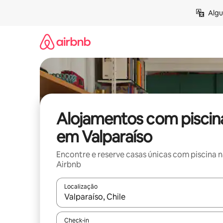
Saltar
Algu
para
o
conteúdo
Alojamentos com piscin
em Valparaíso
Encontre e reserve casas únicas com piscina 
Airbnb
Localização
Quando os resultados estiverem disponíveis, nav
Check-in