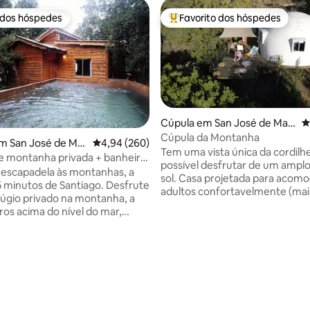
 dos hóspedes
Favorito dos hóspedes
 dos hóspedes
Favoritos dos hóspedes mais a
Cúpula em San José de Maip
C
o
Cúpula da Montanha
m San José de Mai
Classificação média de 4,94 em 5 estrelas, 26
4,94 (260)
Tem uma vista única da cordilhe
 montanha privada + banheira
de 5 em 5 estrelas, 127avaliações
possível desfrutar de um amplo
assagem + vista incrível
escapadela às montanhas, a
sol. Casa projetada para acomodar 2
nutos de Santiago. Desfrute
adultos confortavelmente (mai
úgio privado na montanha, a
crianças em um sofá-cama). E
ros acima do nível do mar,
com churrasqueira a gás, aqu
ela natureza, ar puro e vistas
interno, banheiro privativo. T
 Cajón del Maipo. A sua
banheira de hidromassagem e 
nclui transporte exclusivo em
de terapias de relaxamento, pa
e o parque de estacionamento
uma experiência única. A Casa 
té à cabana (10 minutos de
Montanha está localizada em u
tornando a chegada parte da
familiar, muito acolhedor. Para
m
respeito pelo meio ambiente, f