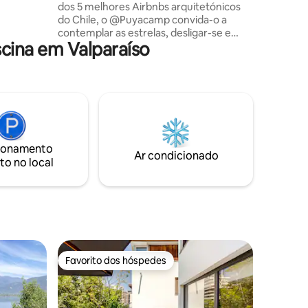
dos 5 melhores Airbnbs arquitetónicos
lares com
do Chile, o @Puyacamp convida-o a
contemplar as estrelas, desligar-se e
cina em Valparaíso
mergulhar na beleza serena da floresta
nativa do Chile Central. Desfrute de
acesso ilimitado exclusivo a uma
banheira de hidromassagem privada a
lenha, trilhos florestais, redes, uma cama
de quartzo natural e uma deslumbrante
piscina biológica ecológica. A nossa
missão: regenerar a terra através da
ionamento
reflorestação e de soluções baseadas na
Ar condicionado
to no local
natureza. Venha respirar, descansar e
reconectar-se.
Favorito dos hóspedes
Favorito dos hóspedes