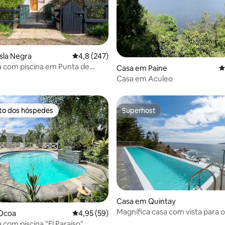
4,99 em 5 estrelas, 114avaliações
sla Negra
Classificação média de 4,8 em 5 estrelas, 24
4,8 (247)
a com piscina em Punta de
Casa em Paine
C
Casa em Aculeo
ito dos hóspedes
Superhost
s dos hóspedes mais apreciados
Superhost
Casa em Quintay
 4,9 em 5 estrelas, 122avaliações
Magnífica casa com vista para o
Ocoa
Classificação média de 4,95 em 5 estrelas, 5
4,95 (59)
jacúzi e piscina
 com piscina "El Paraíso"