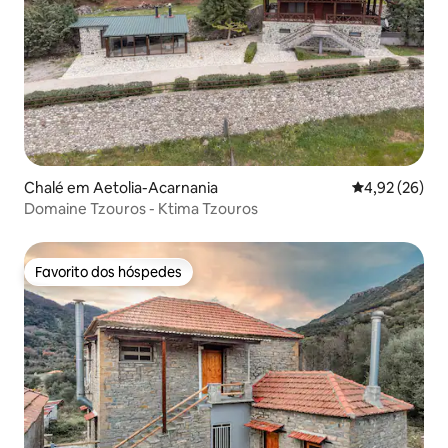
Chalé em Aetolia-Acarnania
Classificação
4,92 (26)
Domaine Tzouros - Ktima Tzouros
Favorito dos hóspedes
Favorito dos hóspedes