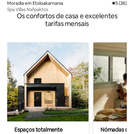
Moradia em Etoloakarnania
Classifica
5 (26)
Spa Villas Nafpaktos
Os confortos de casa e excelentes
tarifas mensais
Espaços totalmente
Nómadas digit