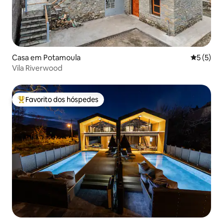
Casa em Potamoula
Classific
5 (5)
Vila Riverwood
Favorito dos hóspedes
Favoritos dos hóspedes mais apreciados