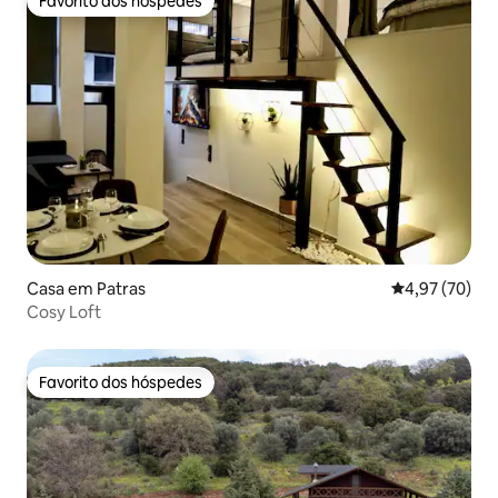
Favorito dos hóspedes
Favorito dos hóspedes
Casa em Patras
Classificação
4,97 (70)
Cosy Loft
Favorito dos hóspedes
Favorito dos hóspedes