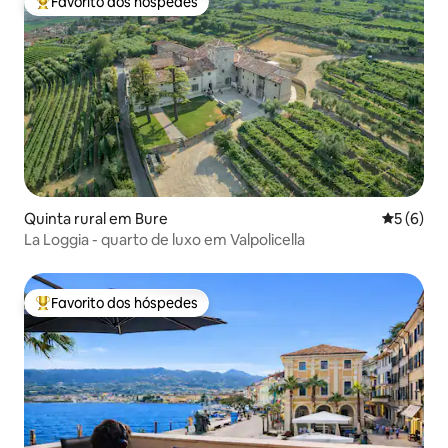
Favorito dos hóspedes
Favoritos dos hóspedes mais apreciados
Quinta rural em Bure
Classific
5 (6)
La Loggia - quarto de luxo em Valpolicella
Favorito dos hóspedes
Favoritos dos hóspedes mais apreciados