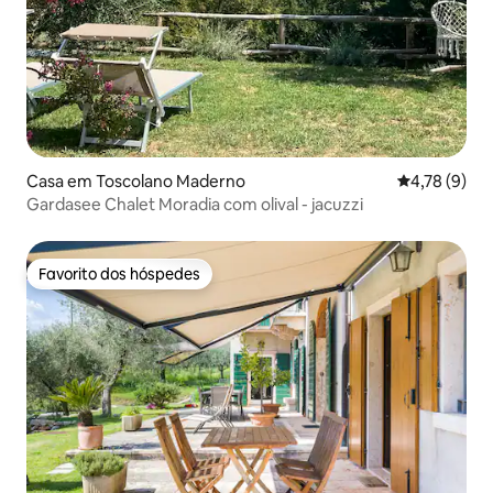
Casa em Toscolano Maderno
Classificaçã
4,78 (9)
Gardasee Chalet Moradia com olival - jacuzzi
Favorito dos hóspedes
Favorito dos hóspedes