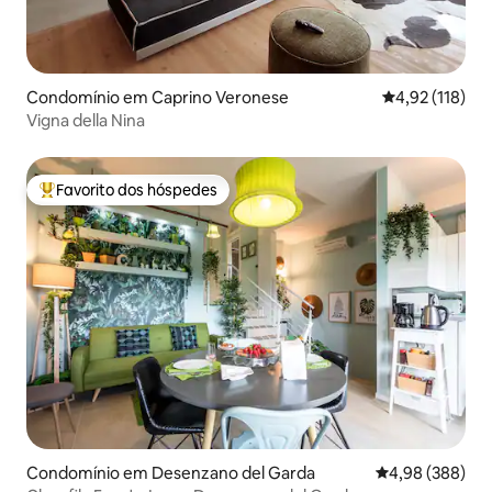
Condomínio em Caprino Veronese
Classificação 
4,92 (118)
Vigna della Nina
Favorito dos hóspedes
Favoritos dos hóspedes mais apreciados
Condomínio em Desenzano del Garda
Classificação m
4,98 (388)