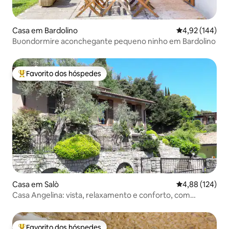
Casa em Bardolino
Classificação 
4,92 (144)
Buondormire aconchegante pequeno ninho em Bardolino
Favorito dos hóspedes
Favoritos dos hóspedes mais apreciados
Casa em Salò
Classificação 
4,88 (124)
Casa Angelina: vista, relaxamento e conforto, com
estacionamento
Favorito dos hóspedes