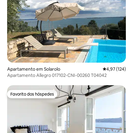
Apartamento em Solarolo
Classificação 
4,97 (124)
Apartamento Allegro 017102-CNI-00260 T04042
Favorito dos hóspedes
Favorito dos hóspedes