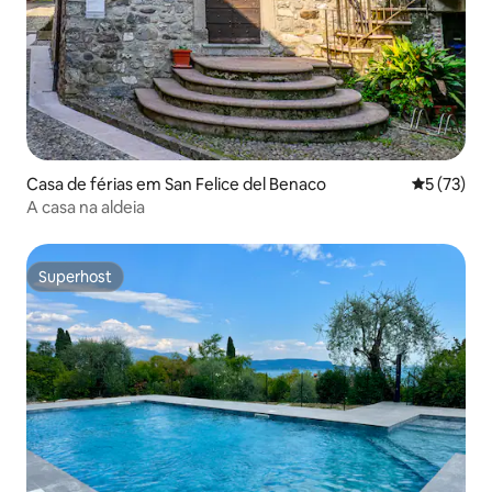
Casa de férias em San Felice del Benaco
Classifica
5 (73)
A casa na aldeia
Superhost
Superhost