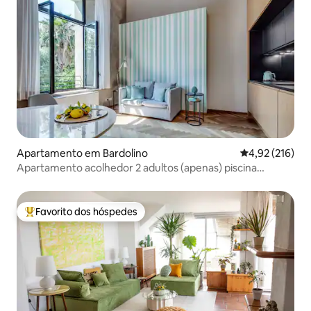
Apartamento em Bardolino
Classificação 
4,92 (216)
Apartamento acolhedor 2 adultos (apenas) piscina
estacionamento Bardolino
Favorito dos hóspedes
Favoritos dos hóspedes mais apreciados