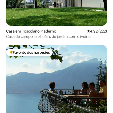
Casa em Toscolano Maderno
Classificação 
4,92 (222)
Casa de campo azul: oásis de jardim com oliveiras
Favorito dos hóspedes
Favoritos dos hóspedes mais apreciados