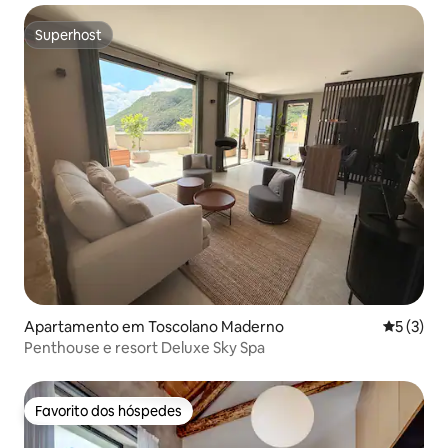
Superhost
Superhost
Apartamento em Toscolano Maderno
Classific
5 (3)
Penthouse e resort Deluxe Sky Spa
Favorito dos hóspedes
Favorito dos hóspedes