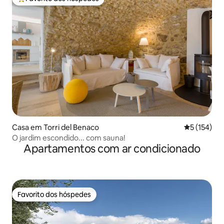
Favoritos dos hóspedes mais apreciados
Casa em Torri del Benaco
Classificaç
5 (154)
O jardim escondido... com sauna!
Apartamentos com ar condicionado
Favorito dos hóspedes
Favorito dos hóspedes