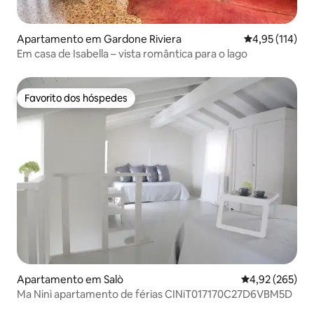
Apartamento em Gardone Riviera
Classificação 
4,95 (114)
Em casa de Isabella – vista romântica para o lago
Favorito dos hóspedes
Favorito dos hóspedes
Apartamento em Salò
Classificação m
4,92 (265)
Ma Ninì apartamento de férias CINiT017170C27D6VBM5D