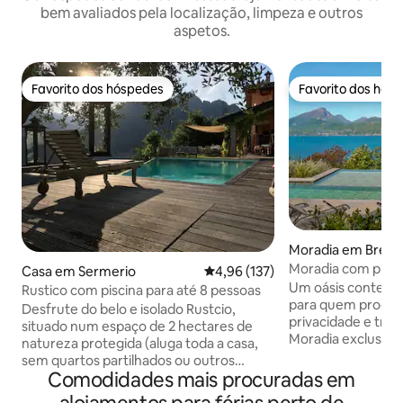
bem avaliados pela localização, limpeza e outros
aspetos.
Favorito dos hóspedes
Favorito dos hós
Favorito dos hóspedes
Favorito dos hós
Moradia em Brenz
Moradia com pisci
Casa em Sermerio
Classificação média de 4,96 em 5
4,96 (137)
Lago de Garda
Um oásis contem
Rustico com piscina para até 8 pessoas
para quem procura
Desfrute do belo e isolado Rustcio,
privacidade e tran
situado num espaço de 2 hectares de
Moradia exclusiva
natureza protegida (aluga toda a casa,
privativa infinita, 
sem quartos partilhados ou outros
espetacular para o 
Comodidades mais procuradas em
hóspedes). Além disso, a piscina infinita
hóspedes que des
de 50 m² é apenas para seu uso! 4