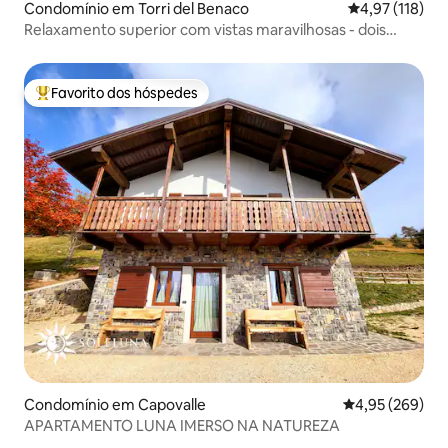
Condomínio em Torri del Benaco
Classificação 
4,97 (118)
Relaxamento superior com vistas maravilhosas - dois
quartos
Favorito dos hóspedes
Favoritos dos hóspedes mais apreciados
Condomínio em Capovalle
Classificação m
4,95 (269)
APARTAMENTO LUNA IMERSO NA NATUREZA