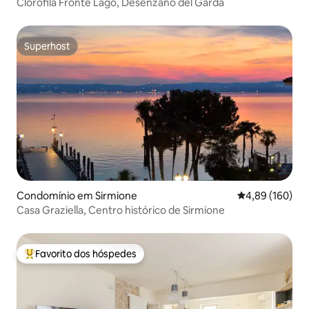
Clorofila Fronte Lago, Desenzano del Garda
Superhost
Superhost
Condomínio em Sirmione
Classificação m
4,89 (160)
Casa Graziella, Centro histórico de Sirmione
Favorito dos hóspedes
Favoritos dos hóspedes mais apreciados