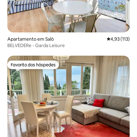
Apartamento em Salò
Classificação 
4,93 (113)
BELVEDERe - Garda Leisure
Favorito dos hóspedes
Favorito dos hóspedes