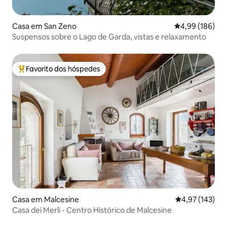
Casa em San Zeno
Classificação m
4,99 (186)
Suspensos sobre o Lago de Garda, vistas e relaxamento
Favorito dos hóspedes
Favoritos dos hóspedes mais apreciados
Casa em Malcesine
Classificação 
4,97 (143)
Casa dei Merli - Centro Histórico de Malcesine