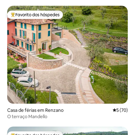
Favorito dos hóspedes
Favoritos dos hóspedes mais apreciados
Casa de férias em Renzano
Classifica
5 (70)
O terraço Mandello