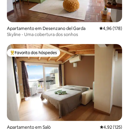
Apartamento em Desenzano del Garda
Classificação 
4,96 (178)
Skyline - Uma cobertura dos sonhos
Favorito dos hóspedes
Favoritos dos hóspedes mais apreciados
Apartamento em Salò
Classificação 
4,92 (125)