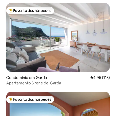
Favorito dos hóspedes
Favoritos dos hóspedes mais apreciados
Condomínio em Garda
Classificação 
4,96 (113)
Apartamento Sirene del Garda
Favorito dos hóspedes
Favoritos dos hóspedes mais apreciados