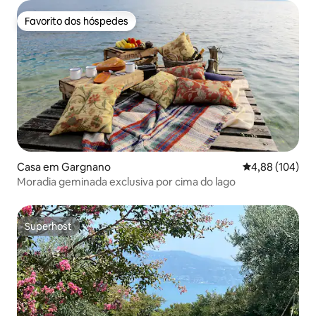
Favorito dos hóspedes
Favorito dos hóspedes
Casa em Gargnano
Classificação m
4,88 (104)
Moradia geminada exclusiva por cima do lago
Superhost
Superhost