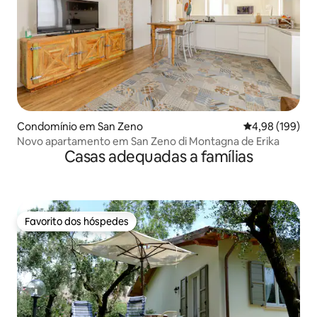
Condomínio em San Zeno
Classificação m
4,98 (199)
Novo apartamento em San Zeno di Montagna de Erika
Casas adequadas a famílias
Favorito dos hóspedes
Favorito dos hóspedes