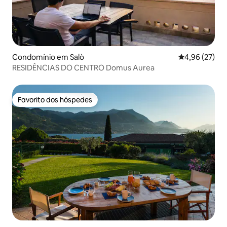
Condomínio em Salò
Classificação
4,96 (27)
RESIDÊNCIAS DO CENTRO Domus Aurea
Favorito dos hóspedes
Favorito dos hóspedes