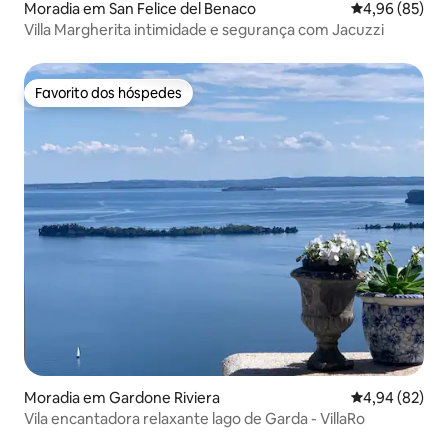
Moradia em San Felice del Benaco
Classificação 
4,96 (85)
Villa Margherita intimidade e segurança com Jacuzzi
Favorito dos hóspedes
Favorito dos hóspedes
Moradia em Gardone Riviera
Classificação 
4,94 (82)
Vila encantadora relaxante lago de Garda - VillaRo