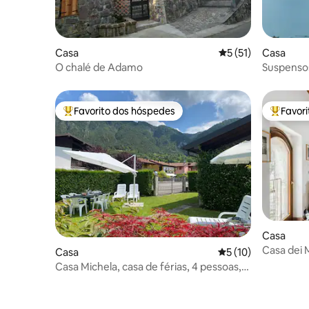
Casa
Classificação média
5 (51)
Casa
O chalé de Adamo
Suspensos
e relaxa
Favorito dos hóspedes
Favor
Favoritos dos hóspedes mais apreciados
Favorito
Casa
Casa dei M
Casa
Classificação média
5 (10)
Malcesin
Casa Michela, casa de férias, 4 pessoas,
tranquila com jardim