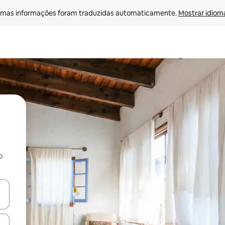
mas informações foram traduzidas automaticamente. 
Mostrar idioma
o
egue com as teclas de seta para cima e para baixo ou explore com ges