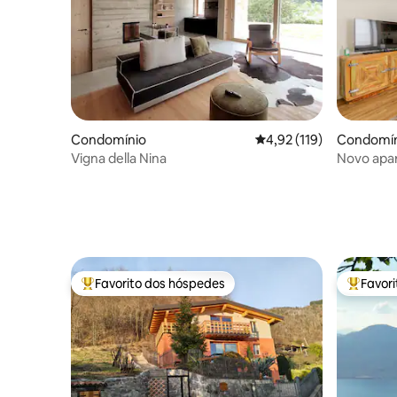
Condomínio
Classificação média de 
4,92 (119)
Condomín
Vigna della Nina
Novo apa
Montagna 
Favorito dos hóspedes
Favor
Favoritos dos hóspedes mais apreciados
Favorito