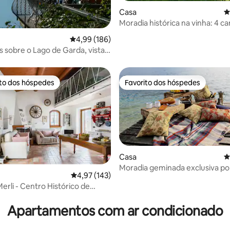
Casa
C
Moradia histórica na vinha: 4 c
casas de banho e jardim
 de 5 em 5 estrelas, 51avaliações
Classificação média de 4,99 em 5 estrelas, 18
4,99 (186)
 sobre o Lago de Garda, vistas
mento
ito dos hóspedes
Favorito dos hóspedes
s dos hóspedes mais apreciados
Favorito dos hóspedes
Casa
C
Moradia geminada exclusiva po
Classificação média de 4,97 em 5 estrelas, 14
4,97 (143)
lago
erli - Centro Histórico de
 de 5 em 5 estrelas, 10avaliações
e
Apartamentos com ar condicionado