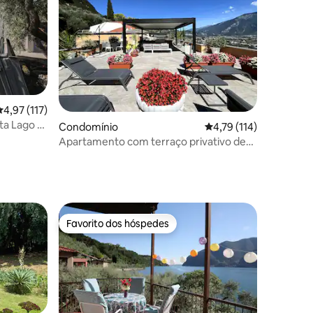
9avaliações
lassificação média de 4,97 em 5 estrelas, 117avaliações
4,97 (117)
sta Lago e
Condomínio
Classificação média de
4,79 (114)
Apartamento com terraço privativo de
150 m² com vista para o lago
Favorito dos hóspedes
preciados
Favorito dos hóspedes