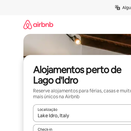
Saltar
Algu
para
o
conteúdo
Alojamentos perto de
Lago d'Idro
Reserve alojamentos para férias, casas e muit
mais únicos na Airbnb
Localização
Quando os resultados estiverem disponíveis, nav
Check-in