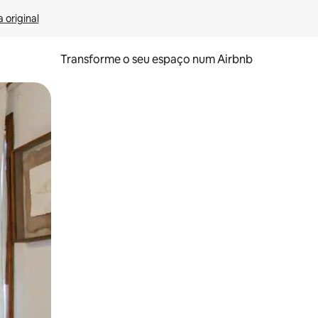
 original
Transforme o seu espaço num Airbnb
tos de toque ou deslize.