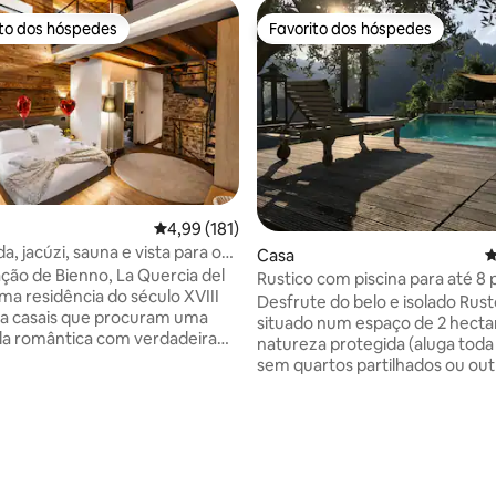
ito dos hóspedes
Favorito dos hóspedes
s dos hóspedes mais apreciados
Favorito dos hóspedes
 de 5 em 5 estrelas, 50avaliações
Classificação média de 4,99 em 5 estrelas, 18
4,99 (181)
a, jacúzi, sauna e vista para os
Casa
C
xury Home
ção de Bienno, La Quercia del
Rustico com piscina para até 8
ma residência do século XVIII
Desfrute do belo e isolado Rust
ra casais que procuram uma
situado num espaço de 2 hecta
a romântica com verdadeira
natureza protegida (aluga toda 
de. Pedra, madeira e design
sem quartos partilhados ou out
am um SPA privado 24 horas
hóspedes). Além disso, a piscina
m jacúzi, sauna finlandesa e
de 50 m² é apenas para seu uso
. 🛏️ Suite king com
quartos, 3 casas de banho, coz
anho privativa 📺 Smart TV de
exclusiva e um grande pórtico.
ofá-cama memory 🍷 Cozinha
antiga e autêntica aldeia italian
 e adega de vinhos 🌄 Terraços
Sermerio em 5 minutos a pé e 