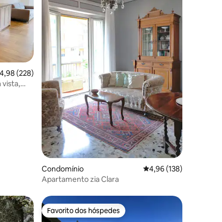
lassificação média de 4,98 em 5 estrelas, 228avaliações
4,98 (228)
 vista,
1avaliações
Condomínio
Classificação média de 
4,96 (138)
Apartamento zia Clara
Favorito dos hóspedes
Favorito dos hóspedes