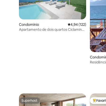
Condomínio
Classificação média de 
4,94 (122)
Apartamento de dois quartos Ciclamino -
Residence Fior di Lavanda
Condomín
Residênci
Superhost
Favor
Superhost
Favorito