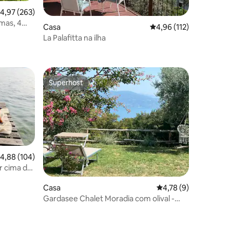
lassificação média de 4,97 em 5 estrelas, 263avaliações
4,97 (263)
amas, 4
Casa
Classificação média de
4,96 (112)
La Palafitta na ilha
6avaliações
Superhost
Superhost
lassificação média de 4,88 em 5 estrelas, 104avaliações
4,88 (104)
r cima do
3avaliações
Casa
Classificação média 
4,78 (9)
Gardasee Chalet Moradia com olival -
jacuzzi