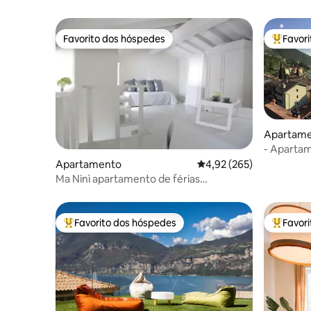
Favorito dos hóspedes
Favor
Favorito dos hóspedes
Favorito
Apartam
- Apartament
815342
Apartamento
Classificação média de 
4,92 (265)
Ma Ninì apartamento de férias
CINiT017170C27D6VBM5D
Favorito dos hóspedes
Favor
Favoritos dos hóspedes mais apreciados
Favorito