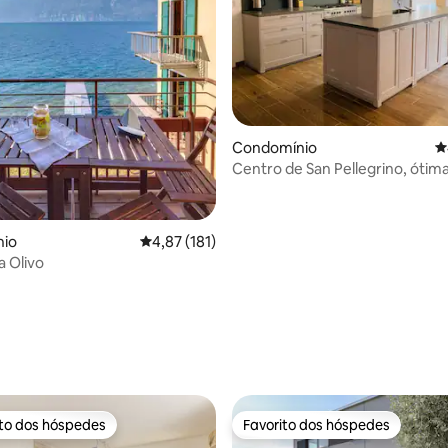
4,94 em 5 estrelas, 122avaliações
Condomínio
C
Centro de San Pellegrino, ótima
perto de Terme
io
Classificação média de 4,87 em 5 estrelas, 18
4,87 (181)
a Olivo
ito dos hóspedes
Favorito dos hóspedes
s dos hóspedes mais apreciados
Favorito dos hóspedes