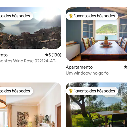
ito dos hóspedes
Favorito dos hóspedes
s dos hóspedes mais apreciados
Favoritos dos hóspedes mais a
ento
Classificação média de 5 em 5 estrelas, 19
5 (190)
os Wind Rose 022124-AT-
4,92 em 5 estrelas, 265avaliações
Apartamento
C
Um windoow no golfo
ito dos hóspedes
Favorito dos hóspedes
s dos hóspedes mais apreciados
Favoritos dos hóspedes mais a