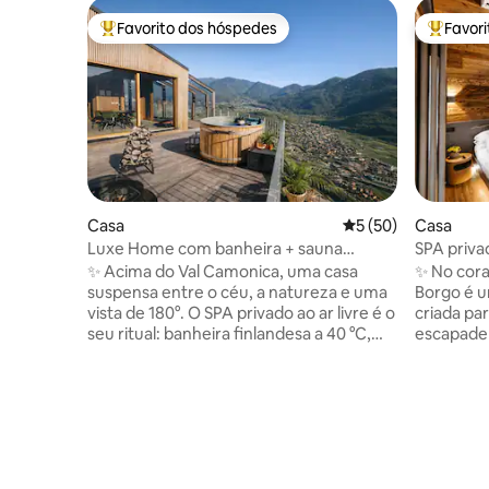
Favorito dos hóspedes
Favor
Favoritos dos hóspedes mais apreciados
Favorito
Casa
Classificação média
5 (50)
Casa
Luxe Home com banheira + sauna
SPA privad
suspensa na montanha
Alpes Lu
✨ Acima do Val Camonica, uma casa
✨ No cora
suspensa entre o céu, a natureza e uma
Borgo é u
vista de 180°. O SPA privado ao ar livre é o
criada pa
seu ritual: banheira finlandesa a 40 °C,
escapadel
sauna a lenha e duche quente sob as
privacida
estrelas. 🛏️ Suite king + mezanino duplo,
acompanh
🛋️ Sala de estar com paredes de vidro e
por dia co
vista para o vale, Cozinha 🍳 premium, 📶
vista para os Alpes
Wi-Fi rápido 🚗 Estacionamento privado +
casa de b
carregamento de veículos elétricos 🌿
75” 🛋️ S
Privacidade, tranquilidade e bem-estar:
artesanal