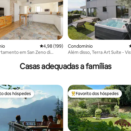
4,92 em 5 estrelas, 119avaliações
io
Classificação média de 4,98 em 5 estrelas, 19
4,98 (199)
Condomínio
C
rtamento em San Zeno di
Além disso, Terra Art Suite - Vi
de Erika
HotTube
Casas adequadas a famílias
ito dos hóspedes
Favorito dos hóspedes
s dos hóspedes mais apreciados
Favoritos dos hóspedes mais a