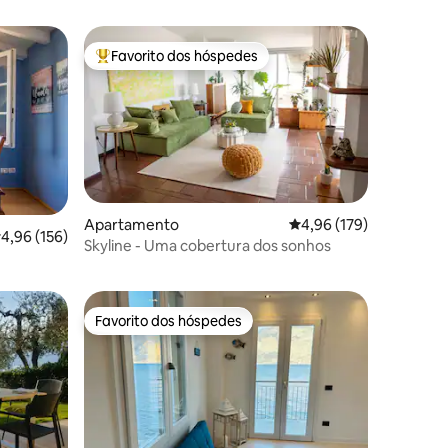
Favorito dos hóspedes
preciados
Favoritos dos hóspedes mais apreciados
0avaliações
Apartamento
Classificação média de 
4,96 (179)
lassificação média de 4,96 em 5 estrelas, 156avaliações
4,96 (156)
Skyline - Uma cobertura dos sonhos
Favorito dos hóspedes
preciados
Favorito dos hóspedes