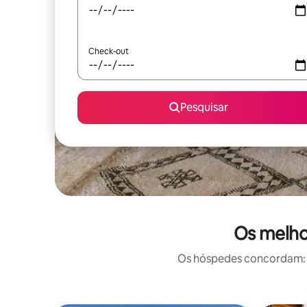
Check-out
Pesquisar
Os melhor
Os hóspedes concordam: e