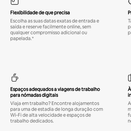
Flexibilidade de que precisa
P
Escolha as suas datas exatas de entrada e
T
saída e reserve facilmente online, sem
p
qualquer compromisso adicional ou
p
papelada.*
Espaços adequados a viagens de trabalho
À
para nómadas digitais
i
Viaja em trabalho? Encontre alojamentos
A
para uma de estadia de longa duração com
m
Wi-Fi de alta velocidade e espaços de
f
trabalho dedicados.
n