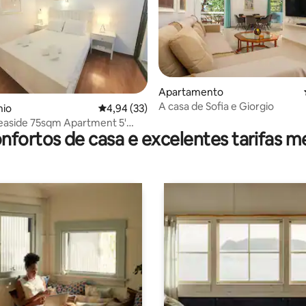
Apartamento
 de 5 em 5 estrelas, 36avaliações
A casa de Sofia e Giorgio
io
Classificação média de 4,94 em 5 estrelas, 3
4,94 (33)
easide 75sqm Apartment 5'
nfortos de casa e excelentes tarifas m
 beach