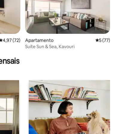
Classificação média de 4,97 em 5 estrelas, 72avaliações
4,97 (72)
Apartamento
Classificação médi
5 (77)
Suíte Sun & Sea, Kavouri
3avaliações
ensais