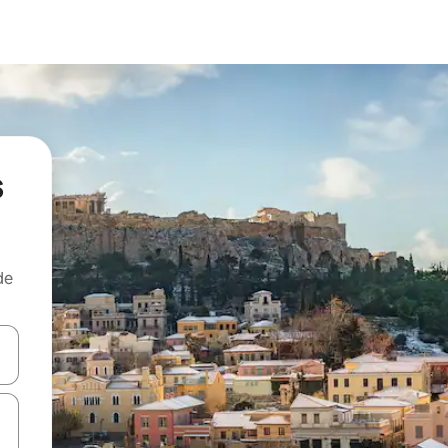
s
de
egue com as teclas de seta para cima e para baixo ou explore com ges