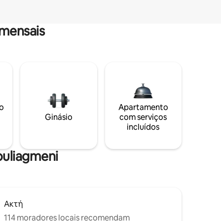
mensais
o
Apartamento
Ginásio
com serviços
incluídos
Vouliagmeni
Ακτή
114 moradores locais recomendam