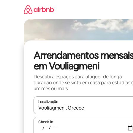
Saltar
para
o
conteúdo
Arrendamentos mensai
em Vouliagmeni
Descubra espaços para aluguer de longa
duração onde se sinta em casa para estadias 
um mês ou mais.
Localização
Quando os resultados estiverem disponíveis, nav
Check-in