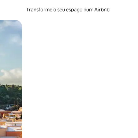
Transforme o seu espaço num Airbnb
tos de toque ou deslize.