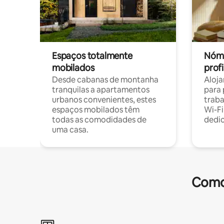
Espaços totalmente
Nóma
mobilados
profi
Desde cabanas de montanha
Aloja
tranquilas a apartamentos
para 
urbanos convenientes, estes
trab
espaços mobilados têm
Wi-Fi
todas as comodidades de
dedi
uma casa.
Comod