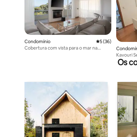
Condomínio
Classificação média
5 (36)
Cobertura com vista para o mar na
Condomín
Riviera Ateniense
Kavouri S
Os co
from the