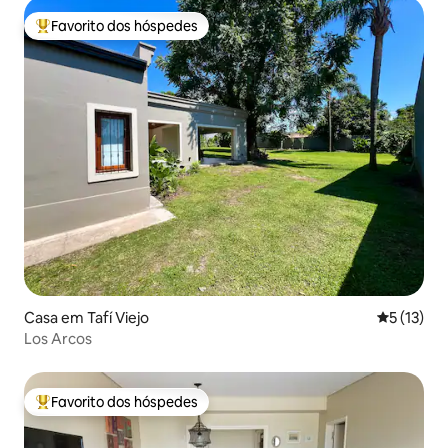
Favorito dos hóspedes
Favoritos dos hóspedes mais apreciados
Casa em Tafí Viejo
Classifica
5 (13)
Los Arcos
Favorito dos hóspedes
Favoritos dos hóspedes mais apreciados