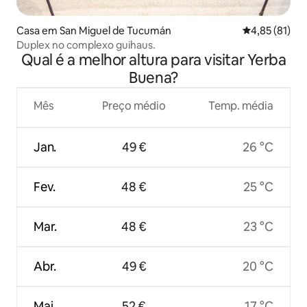
Casa em San Miguel de Tucumán
Classificação
4,85 (81)
Duplex no complexo guihaus.
Qual é a melhor altura para visitar Yerba
Buena?
Mês
Preço médio
Temp. média
Jan.
49 €
26 °C
Fev.
48 €
25 °C
Mar.
48 €
23 °C
Abr.
49 €
20 °C
Mai.
52 €
17 °C