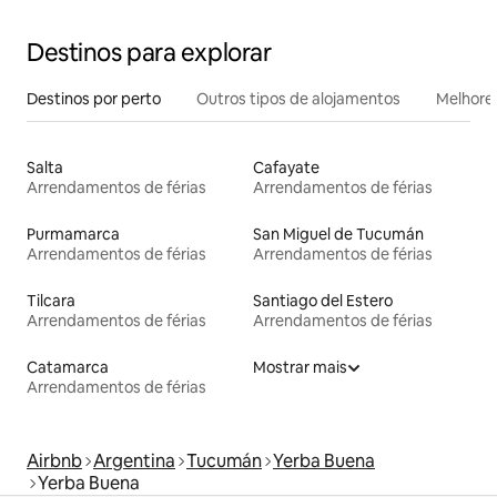
Destinos para explorar
Destinos por perto
Outros tipos de alojamentos
Melhores
Salta
Cafayate
Arrendamentos de férias
Arrendamentos de férias
Purmamarca
San Miguel de Tucumán
Arrendamentos de férias
Arrendamentos de férias
Tilcara
Santiago del Estero
Arrendamentos de férias
Arrendamentos de férias
Catamarca
Mostrar mais
Arrendamentos de férias
Airbnb
Argentina
Tucumán
Yerba Buena
Yerba Buena