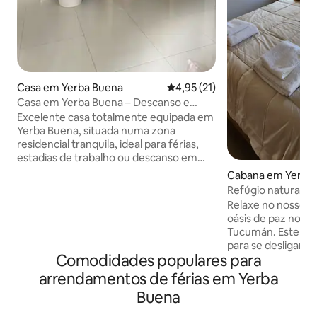
Casa em Yerba Buena
Classificação média de 4,95 em
4,95 (21)
Casa em Yerba Buena – Descanso e
conforto ideais
Excelente casa totalmente equipada em
Yerba Buena, situada numa zona
residencial tranquila, ideal para férias,
estadias de trabalho ou descanso em
família. As características da
Cabana em Yerba
propriedade: Capacidade: 4 pessoas
Refúgio natural in
Quarto de casal com casa de banho
Relaxe no nosso r
privativa e closet Segundo quarto com
oásis de paz no m
duas camas de solteiro Segunda casa de
Tucumán. Este esp
banho completa Cozinha totalmente
para se desligar 
equipada. Grande sala de estar e jantar
Comodidades populares para
oferecendo todo 
Galeria com grelhador Jardim com
precisa para um d
arrendamentos de férias em Yerba
piscina Garagem (5,05 m) Ótima
procura aventura,
localização, perto das zonas comerciais
Buena
passos dos melhore
e de restauração de Yerba Buena.
caminhadas e cicl