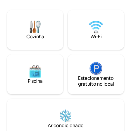
preferir gastrono
5 minutos de carr
de Yerba Buena. E
recebê-lo para u
inesquecível, com
conforto.
Cozinha
Wi-Fi
Estacionamento
Piscina
gratuito no local
Ar condicionado