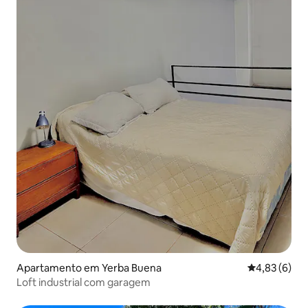
Apartamento em Yerba Buena
Classificaçã
4,83 (6)
Loft industrial com garagem