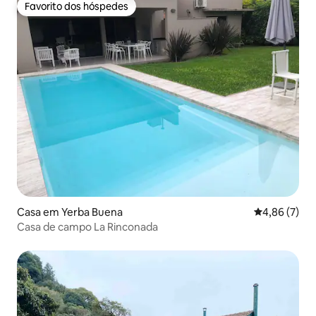
Favorito dos hóspedes
Favorito dos hóspedes
Casa em Yerba Buena
Classificaçã
4,86 (7)
Casa de campo La Rinconada