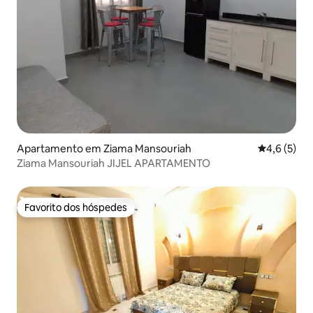
Apartamento em Ziama Mansouriah
Classificaç
4,6 (5)
Ziama Mansouriah JIJEL APARTAMENTO
Favorito dos hóspedes
Favorito dos hóspedes