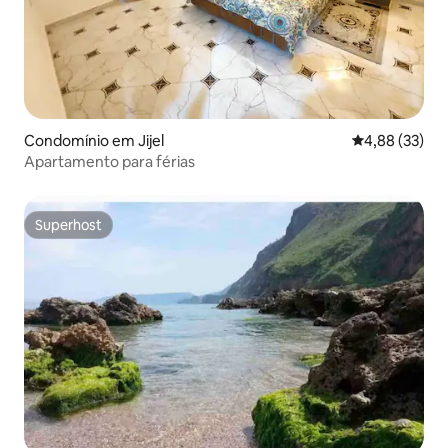
Condomínio em Jijel
Classificação
4,88 (33)
Apartamento para férias
Superhost
Superhost