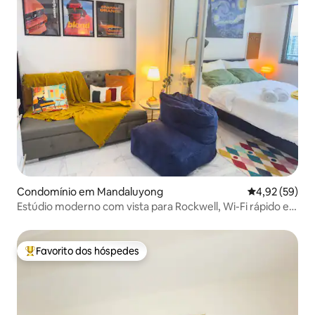
Condomínio em Mandaluyong
Classificação
4,92 (59)
Estúdio moderno com vista para Rockwell, Wi-Fi rápido e
Netflix
Favorito dos hóspedes
Favoritos dos hóspedes mais apreciados