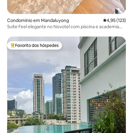
Condomínio em Mandaluyong
Classificação 
4,95 (123)
Suíte Feel elegante no Novotel com piscina e academia
gratuitas
Favorito dos hóspedes
Favoritos dos hóspedes mais apreciados