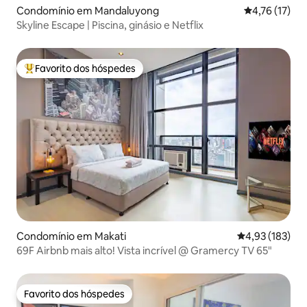
Condomínio em Mandaluyong
Classificação
4,76 (17)
Skyline Escape | Piscina, ginásio e Netflix
Favorito dos hóspedes
Favoritos dos hóspedes mais apreciados
Condomínio em Makati
Classificação 
4,93 (183)
69F Airbnb mais alto! Vista incrível @ Gramercy TV 65"
Favorito dos hóspedes
Favorito dos hóspedes