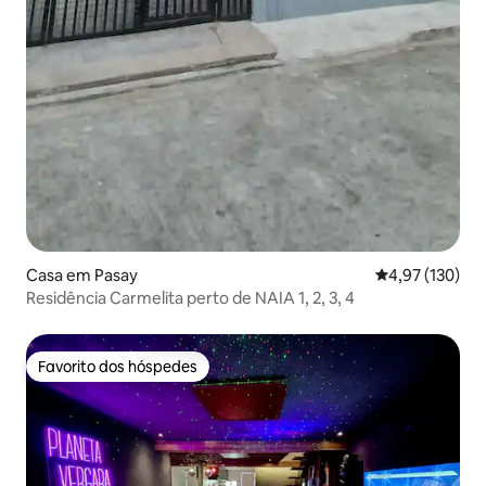
Casa em Pasay
Classificação 
4,97 (130)
Residência Carmelita perto de NAIA 1, 2, 3, 4
Favorito dos hóspedes
Favorito dos hóspedes