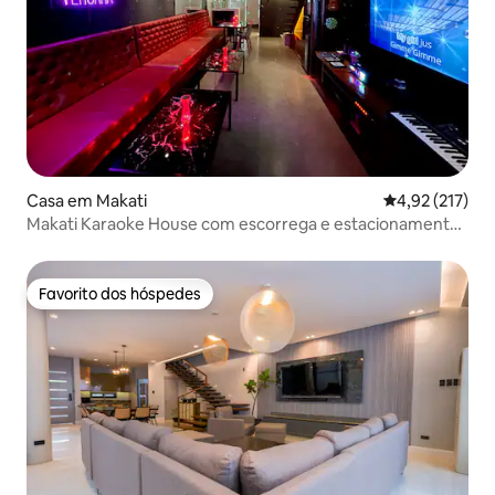
Casa em Makati
Classificação 
4,92 (217)
Makati Karaoke House com escorrega e estacionamento
gratuito
Favorito dos hóspedes
Favorito dos hóspedes