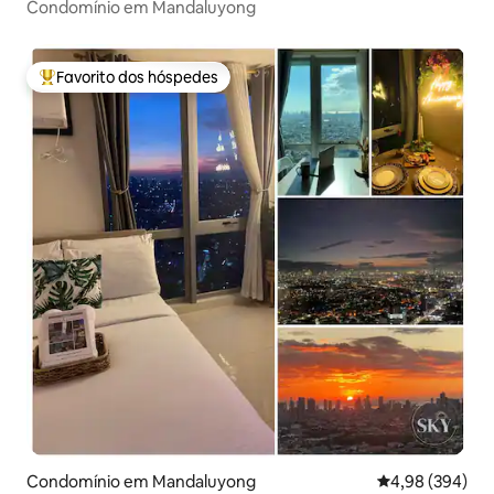
Condomínio em Mandaluyong
Favorito dos hóspedes
Favoritos dos hóspedes mais apreciados
Condomínio em Mandaluyong
Classificação m
4,98 (394)