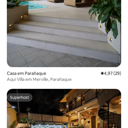
Casa em Parañaque
Classificação
4,97 (29)
Aqui Villa em Merville, Parañaque
Superhost
Superhost