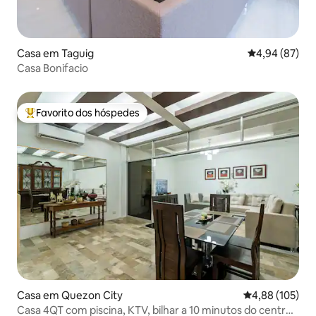
Casa em Taguig
Classificação 
4,94 (87)
Casa Bonifacio
Favorito dos hóspedes
Favoritos dos hóspedes mais apreciados
Casa em Quezon City
Classificação 
4,88 (105)
Casa 4QT com piscina, KTV, bilhar a 10 minutos do centro