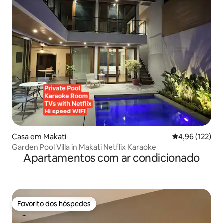
Casa em Makati
Classificação 
4,96 (122)
Garden Pool Villa in Makati Netflix Karaoke
Apartamentos com ar condicionado
Favorito dos hóspedes
Favorito dos hóspedes