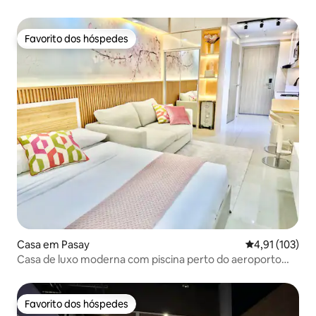
comercial
Favorito dos hóspedes
Favorito dos hóspedes
Casa em Pasay
Classificação 
4,91 (103)
Casa de luxo moderna com piscina perto do aeroporto
Moa Naia
Favorito dos hóspedes
Favorito dos hóspedes