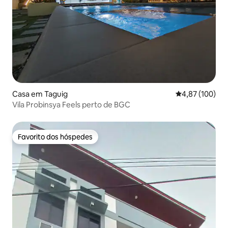
Casa em Taguig
Classificação 
4,87 (100)
Vila Probinsya Feels perto de BGC
Favorito dos hóspedes
Favorito dos hóspedes