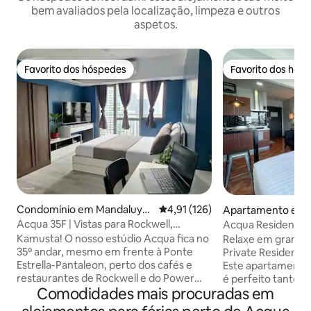
bem avaliados pela localização, limpeza e outros
aspetos.
Favorito dos hóspedes
Favorito dos hós
Favorito dos hóspedes
Favorito dos hós
Condomínio em Mandaluyo
Classificação média de 4,91 em 5
4,91 (126)
Apartamento em 
ng
g
Acqua 35F | Vistas para Rockwell,
Acqua Residence 1
piscinas, ginásio, Wi-Fi rápido
CBD, vista para o 
Kamusta! O nosso estúdio Acqua fica no
Relaxe em grande 
35º andar, mesmo em frente à Ponte
Private Residences
Estrella-Pantaleon, perto dos cafés e
Este apartamento
restaurantes de Rockwell e do Power
é perfeito tanto p
Comodidades mais procuradas em
Plant Mall. Relaxe numa cama queen,
trabalho como para
cozinhe numa cozinha totalmente
Desfrute de um e