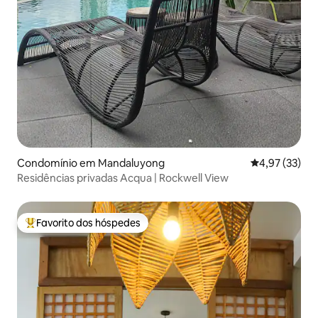
Condomínio em Mandaluyong
Classificação
4,97 (33)
Residências privadas Acqua | Rockwell View
Favorito dos hóspedes
Favoritos dos hóspedes mais apreciados