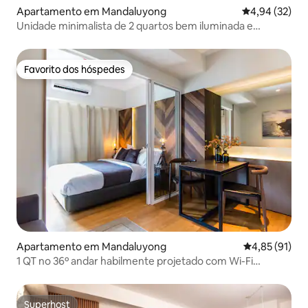
Apartamento em Mandaluyong
Classificação
4,94 (32)
Unidade minimalista de 2 quartos bem iluminada e
aconchegante na Torre Novotel
Favorito dos hóspedes
Favorito dos hóspedes
Apartamento em Mandaluyong
Classificação
4,85 (91)
1 QT no 36º andar habilmente projetado com Wi-Fi
ultrarrápido
Superhost