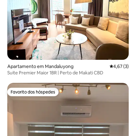
Apartamento em Mandaluyong
Classificaçã
4,67 (3)
Suite Premier Maior 1BR | Perto de Makati CBD
Favorito dos hóspedes
Favorito dos hóspedes