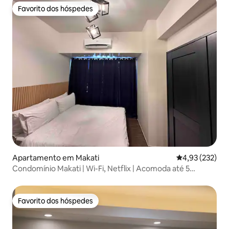
Favorito dos hóspedes
Favorito dos hóspedes
Apartamento em Makati
Classificação 
4,93 (232)
Condomínio Makati | Wi-Fi, Netflix | Acomoda até 5
pessoas
Favorito dos hóspedes
Favorito dos hóspedes