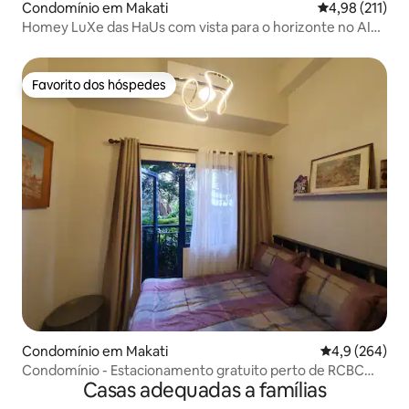
Condomínio em Makati
Classificação 
4,98 (211)
Homey LuXe das HaUs com vista para o horizonte no AIR
Makati
Favorito dos hóspedes
Favorito dos hóspedes
Condomínio em Makati
Classificação 
4,9 (264)
Condomínio - Estacionamento gratuito perto de RCBC
Casas adequadas a famílias
Plza & Trident Twer