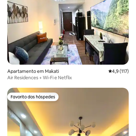
Apartamento em Makati
Classificação
4,9 (117)
Air Residences + Wi-Fi e Netflix
Favorito dos hóspedes
Favorito dos hóspedes