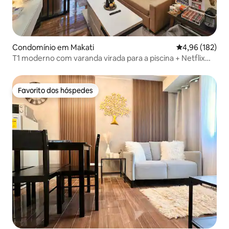
Condomínio em Makati
Classificação 
4,96 (182)
T1 moderno com varanda virada para a piscina + Netflix
em Makati
Favorito dos hóspedes
Favorito dos hóspedes