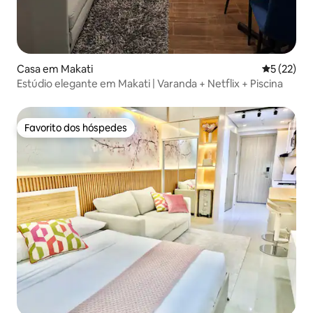
Casa em Makati
Classifica
5 (22)
Estúdio elegante em Makati | Varanda + Netflix + Piscina
Favorito dos hóspedes
Favorito dos hóspedes