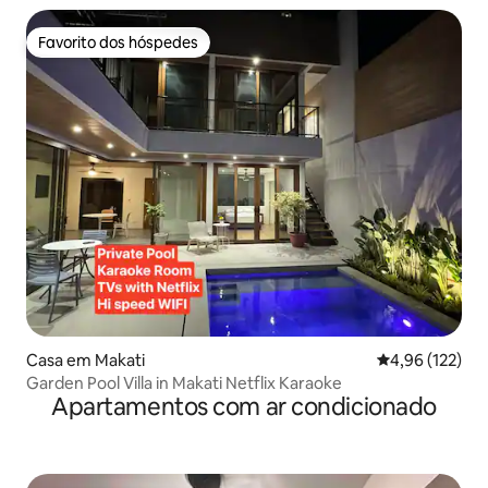
Favorito dos hóspedes
Favorito dos hóspedes
Casa em Makati
Classificação 
4,96 (122)
Garden Pool Villa in Makati Netflix Karaoke
Apartamentos com ar condicionado