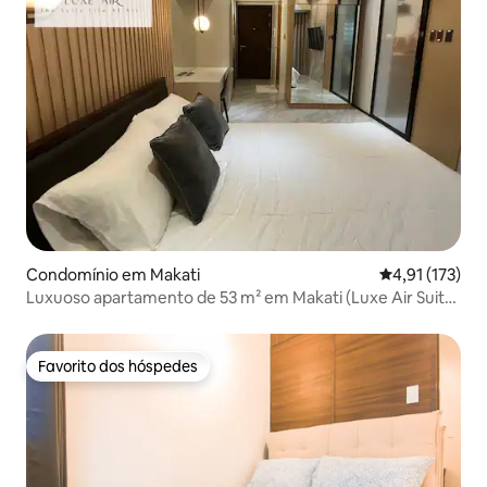
Condomínio em Makati
Classificação 
4,91 (173)
Luxuoso apartamento de 53 m² em Makati (Luxe Air Suite)
AirRes
Favorito dos hóspedes
Favorito dos hóspedes