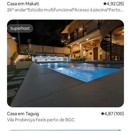
Casa em Makati
Classificação
4,92 (25)
26º andar*Estúdio multifuncional*Acesso à piscina*Perto
do shopping
Superhost
Superhost
Casa em Taguig
Classificação 
4,87 (100)
Vila Probinsya Feels perto de BGC