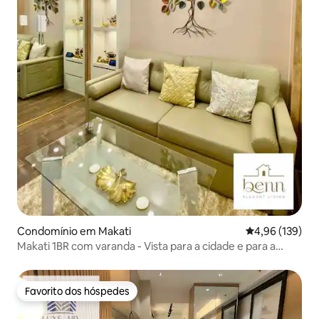
Condomínio em Makati
Classificação 
4,96 (139)
Makati 1BR com varanda - Vista para a cidade e para a
baía/Netflix/Wi-Fi
Favorito dos hóspedes
Favorito dos hóspedes