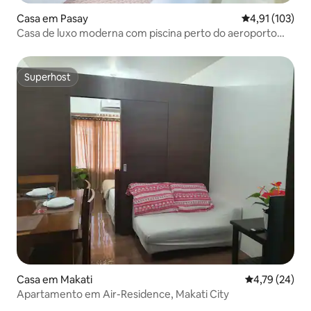
Casa em Pasay
Classificação 
4,91 (103)
Casa de luxo moderna com piscina perto do aeroporto
Moa Naia
Superhost
Superhost
Casa em Makati
Classificação
4,79 (24)
Apartamento em Air-Residence, Makati City