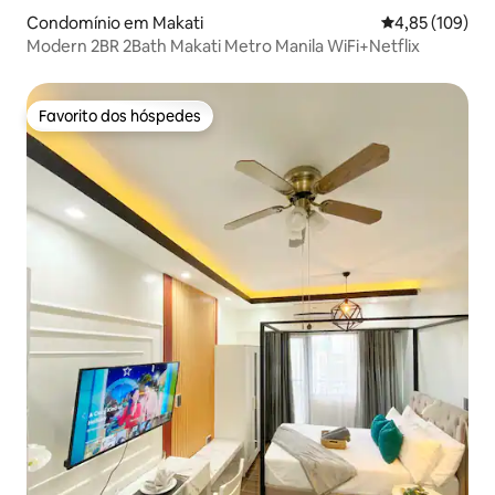
Condomínio em Makati
Classificação 
4,85 (109)
Modern 2BR 2Bath Makati Metro Manila WiFi+Netflix
Favorito dos hóspedes
Favorito dos hóspedes