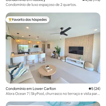
Condomínio de luxo espaçoso de 2 quartos.
Favorito dos hóspedes
Favoritos dos hóspedes mais apreciados
Condomínio em Lower Carlton
Classifica
5 (24)
Alora Ocean 7 | SkyPool, churrasco no terraço e vista para
o mar