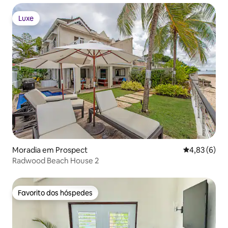
Luxe
Luxe
Moradia em Prospect
Classificaçã
4,83 (6)
Radwood Beach House 2
Favorito dos hóspedes
Favorito dos hóspedes