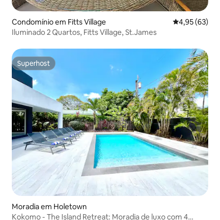
Condomínio em Fitts Village
Classificação
4,95 (63)
Iluminado 2 Quartos, Fitts Village, St.James
Superhost
Superhost
Moradia em Holetown
Kokomo - The Island Retreat: Moradia de luxo com 4