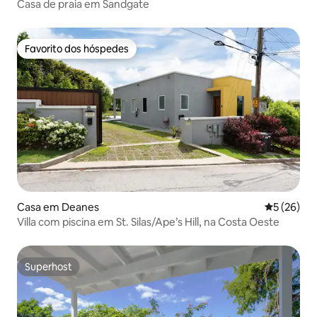
Casa de praia em Sandgate
Favorito dos hóspedes
Favorito dos hóspedes
Casa em Deanes
Classifica
5 (26)
Villa com piscina em St. Silas/Ape’s Hill, na Costa Oeste
Superhost
Superhost