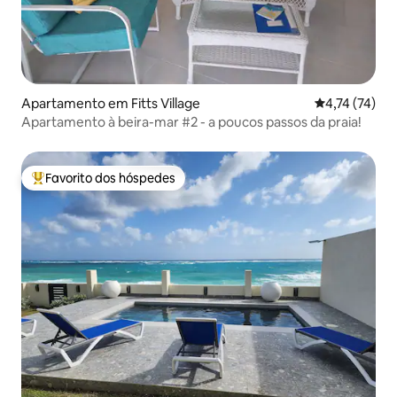
Apartamento em Fitts Village
Classificação
4,74 (74)
Apartamento à beira-mar #2 - a poucos passos da praia!
Favorito dos hóspedes
Favoritos dos hóspedes mais apreciados