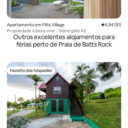
Apartamento em Fitts Village
Classificação
4,94 (51)
Propriedade à beira-mar - Watergate #2
Outros excelentes alojamentos para
férias perto de Praia de Batts Rock
Favorito dos hóspedes
Favorito dos hóspedes