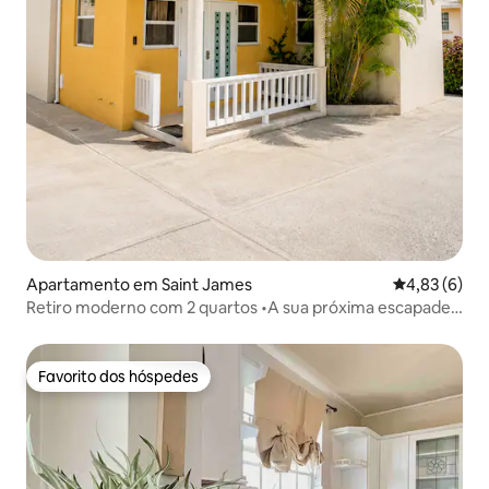
Apartamento em Saint James
Classificaçã
4,83 (6)
Retiro moderno com 2 quartos •A sua próxima escapadela
espera por si•
Favorito dos hóspedes
Favorito dos hóspedes