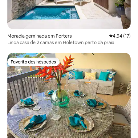
Moradia geminada em Porters
Classificação
4,94 (17)
Linda casa de 2 camas em Holetown perto da praia
Favorito dos hóspedes
Favorito dos hóspedes