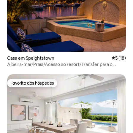
Casa em Speightstown
Classifica
5 (18)
À beira-mar/Praia/Acesso ao resort/Transfer para o
aeroporto
Favorito dos hóspedes
Favorito dos hóspedes