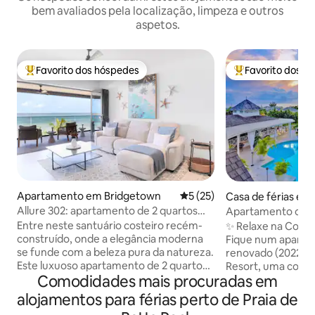
bem avaliados pela localização, limpeza e outros
aspetos.
Favorito dos hóspedes
Favorito dos h
Favoritos dos hóspedes mais apreciados
Favoritos dos hó
Apartamento em Bridgetown
Classificação média de 5 em 
5 (25)
Casa de férias em
ast
Allure 302: apartamento de 2 quartos
Apartamento com 
frente à praia
banheiros com des
Entre neste santuário costeiro recém-
✨ Relaxe na Costa
construído, onde a elegância moderna
Fique num apart
se funde com a beleza pura da natureza.
renovado (2022) no
Este luxuoso apartamento de 2 quartos
Resort, uma comu
Comodidades mais procuradas em
e 2,5 casas de banho à beira-mar está
situada numa colin
situado em Brighton Beach, a maior
mar a partir do clu
alojamentos para férias perto de Praia de
extensão ininterrupta de areia em
tropical/piscina a 