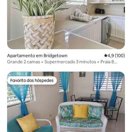
Apartamento em Bridgetown
Classificação
4,9 (100)
Grande 2 camas + Supermercado 3 minutos + Praia 8
minutos de distância
Favorito dos hóspedes
Favorito dos hóspedes