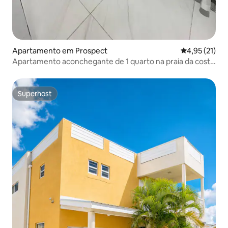
Apartamento em Prospect
Classificação
4,95 (21)
Apartamento aconchegante de 1 quarto na praia da costa
oeste
Superhost
Superhost