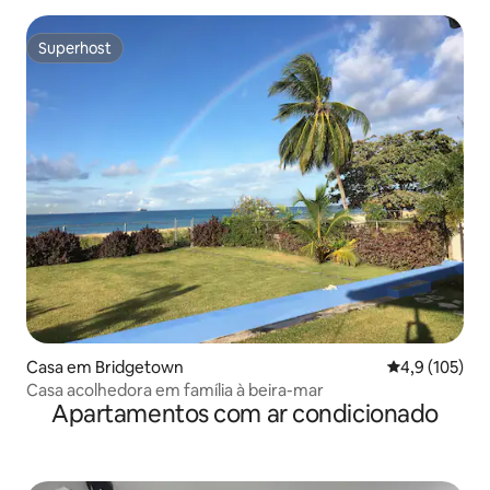
Superhost
Superhost
Casa em Bridgetown
Classificação
4,9 (105)
Casa acolhedora em família à beira-mar
Apartamentos com ar condicionado