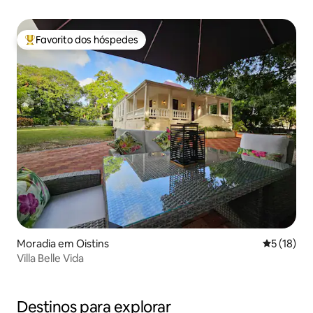
quartos e piscina
Favorito dos hóspedes
Favoritos dos hóspedes mais apreciados
Moradia em Oistins
Classifica
5 (18)
Villa Belle Vida
Destinos para explorar