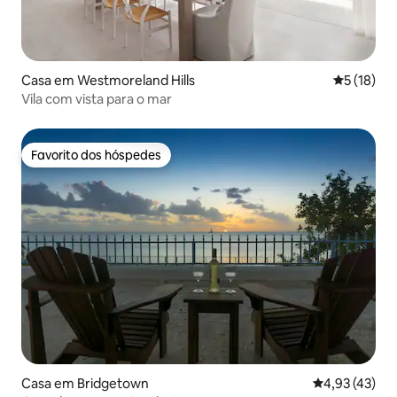
Casa em Westmoreland Hills
Classifica
5 (18)
Vila com vista para o mar
Favorito dos hóspedes
Favorito dos hóspedes
Casa em Bridgetown
Classificação
4,93 (43)