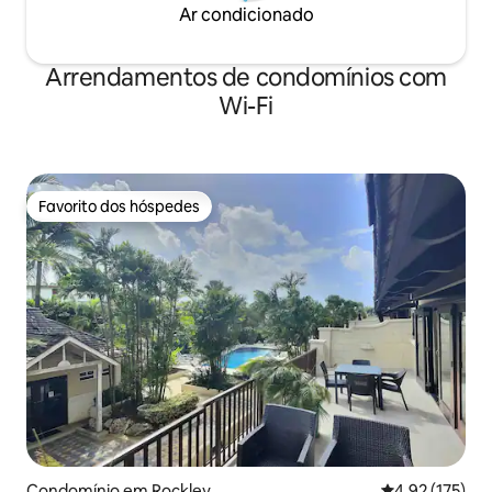
Ar condicionado
Arrendamentos de condomínios com
Wi-Fi
Favorito dos hóspedes
Favorito dos hóspedes
Condomínio em Rockley
Classificação 
4,92 (175)