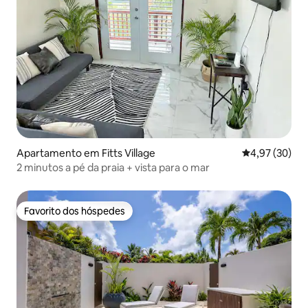
Apartamento em Fitts Village
Classificação
4,97 (30)
2 minutos a pé da praia + vista para o mar
Favorito dos hóspedes
Favorito dos hóspedes