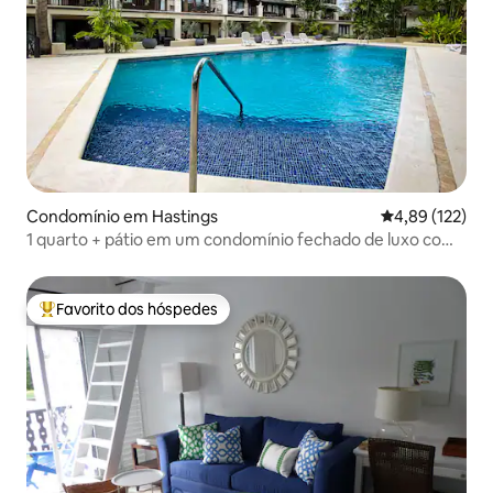
Condomínio em Hastings
Classificação 
4,89 (122)
1 quarto + pátio em um condomínio fechado de luxo com
piscina
Favorito dos hóspedes
Favoritos dos hóspedes mais apreciados