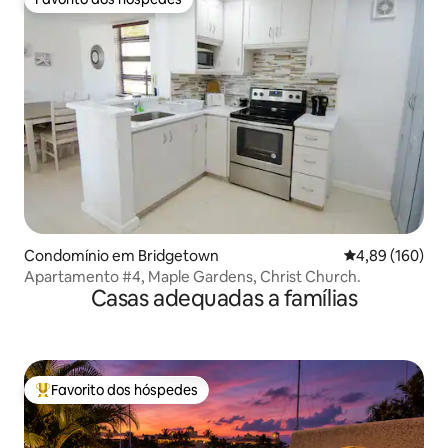
Favorito dos hóspedes
Condomínio em Bridgetown
Classificação m
4,89 (160)
Apartamento #4, Maple Gardens, Christ Church.
Casas adequadas a famílias
Favorito dos hóspedes
Favoritos dos hóspedes mais apreciados