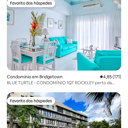
Favorito dos hóspedes
Favorito dos hóspedes
Condomínio em Bridgetown
Classificação 
4,85 (171)
BLUE TURTLE - CONDOMÍNIO 1QT ROCKLEY perto da
PRAIA c/ PISCINA
Favorito dos hóspedes
Favorito dos hóspedes