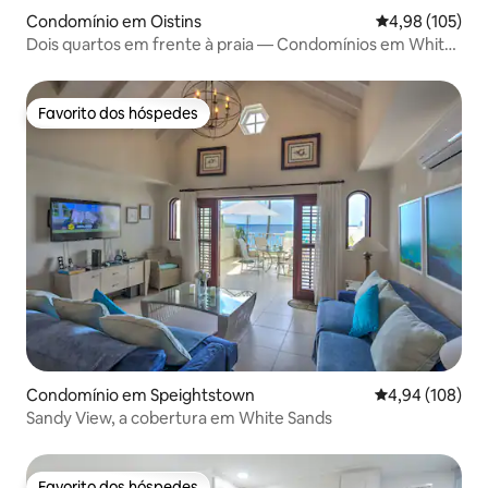
Condomínio em Oistins
Classificação 
4,98 (105)
Dois quartos em frente à praia — Condomínios em White
Sands Beach
Favorito dos hóspedes
Favorito dos hóspedes
Condomínio em Speightstown
Classificação m
4,94 (108)
Sandy View, a cobertura em White Sands
Favorito dos hóspedes