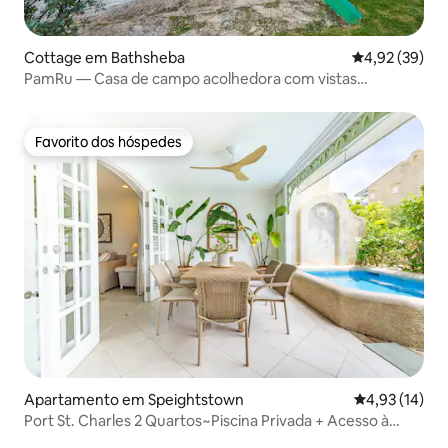
Cottage em Bathsheba
Classificação
4,92 (39)
PamRu — Casa de campo acolhedora com vistas
deslumbrantes
Favorito dos hóspedes
Favorito dos hóspedes
Apartamento em Speightstown
Classificação
4,93 (14)
Port St. Charles 2 Quartos~Piscina Privada + Acesso à
Praia