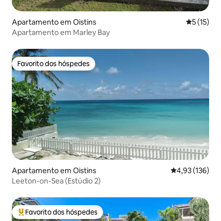
Apartamento em Oistins
Classifica
5 (15)
Apartamento em Marley Bay
Favorito dos hóspedes
Favorito dos hóspedes
Apartamento em Oistins
Classificação 
4,93 (136)
Leeton-on-Sea (Estúdio 2)
Favorito dos hóspedes
Favoritos dos hóspedes mais apreciados