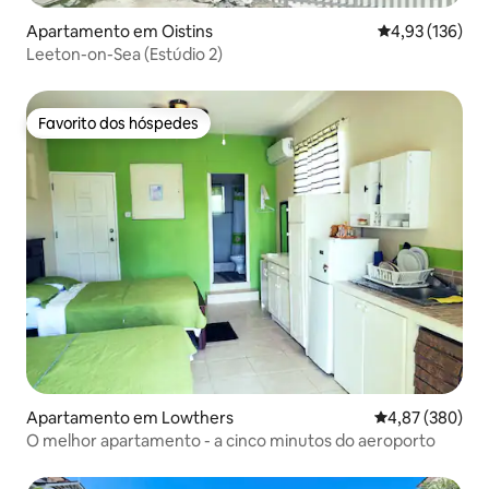
Apartamento em Oistins
Classificação 
4,93 (136)
Leeton-on-Sea (Estúdio 2)
Favorito dos hóspedes
Favorito dos hóspedes
Apartamento em Lowthers
Classificação m
4,87 (380)
O melhor apartamento - a cinco minutos do aeroporto