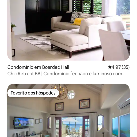
Condomínio em Boarded Hall
Classificação
4,97 (35)
Chic Retreat BB | Condomínio fechado e luminoso com
piscina + ar condicionado
Favorito dos hóspedes
Favorito dos hóspedes