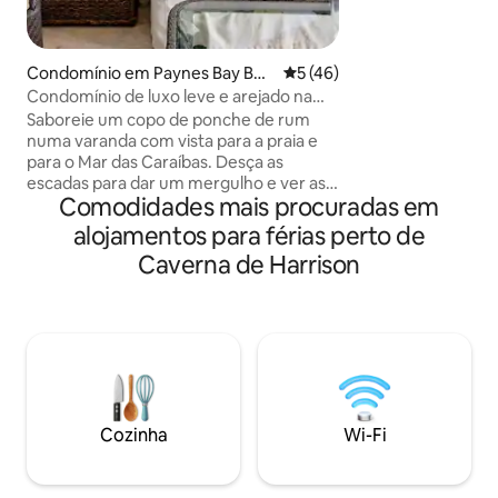
o lugar perfeito pa
Caraíbas durante o
estrelas à noite. N
Condomínio em Paynes Bay Bea
Classificação média de 5 em 
5 (46)
oferece uma dec
ch
Condomínio de luxo leve e arejado na
elegante, uma co
praia
equipada, ar cond
Saboreie um copo de ponche de rum
espaço e acesso Wi-
numa varanda com vista para a praia e
combina a vida de
para o Mar das Caraíbas. Desça as
conforto e estilo
escadas para dar um mergulho e ver as
Comodidades mais procuradas em
verdadeiramente
tartarugas marinhas. O apartamento
tem um interior encantador com
alojamentos para férias perto de
pinturas coloridas de artistas locais e
Caverna de Harrison
peças de destaque vibrantes. Três
quartos amplos e três casas de banho
em mármore, todas com chuveiros ao
nível do chão. A cozinha nova e moderna
(junho de 2026) inclui refrigerador de
vinho e máquina de cappuccino. Sala de
estar luminosa com sofás baixos, TV por
cabo, Netflix/Apple/Amazon e portas de
Cozinha
Wi-Fi
correr traseiras para a varanda de
descanso.