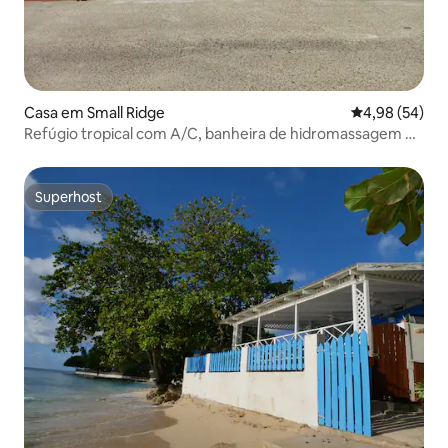
Casa em Small Ridge
Classificação 
4,98 (54)
Refúgio tropical com A/C, banheira de hidromassagem e
estadia relaxante
Superhost
Superhost