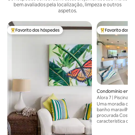
bem avaliados pela localização, limpeza e outros
aspetos.
Favorito dos hóspedes
Favorito dos h
Favoritos dos hóspedes mais apreciados
Favoritos dos hó
Condomínio em Lo
Alora 7 | Piscina n
pé da praia
Uma moradia de 2 
banho maravilhos
procurada Costa 
característica de 
Lounge, um retiro
com piscina, solári