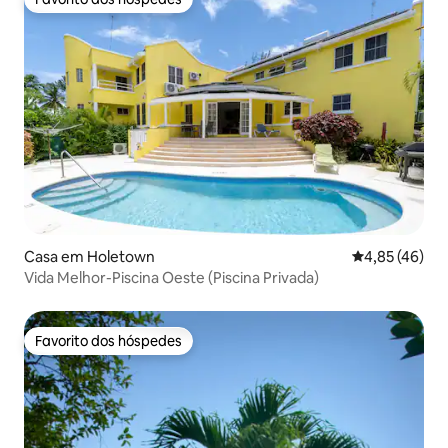
Favorito dos hóspedes
Casa em Holetown
Classificação
4,85 (46)
Vida Melhor-Piscina Oeste (Piscina Privada)
Favorito dos hóspedes
Favorito dos hóspedes