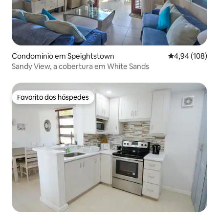
Condomínio em Speightstown
Classificação m
4,94 (108)
Sandy View, a cobertura em White Sands
Favorito dos hóspedes
Favorito dos hóspedes