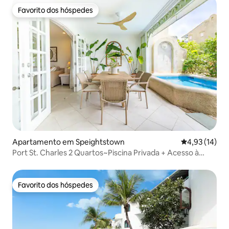
Favorito dos hóspedes
Favorito dos hóspedes
Apartamento em Speightstown
Classificação
4,93 (14)
Port St. Charles 2 Quartos~Piscina Privada + Acesso à
Praia
Favorito dos hóspedes
Favorito dos hóspedes