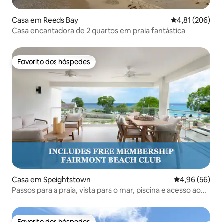
Casa em Reeds Bay
Classificação 
4,81 (206)
Casa encantadora de 2 quartos em praia fantástica
Favorito dos hóspedes
Favorito dos hóspedes
Casa em Speightstown
Classificação 
4,96 (56)
Passos para a praia, vista para o mar, piscina e acesso ao
resort!
Favorito dos hóspedes