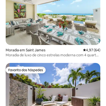
Moradia em Saint James
Classificação 
4,97 (64)
Moradia de luxo de cinco estrelas moderna com 4 quartos
e 4 casas de banho
Favorito dos hóspedes
Favorito dos hóspedes