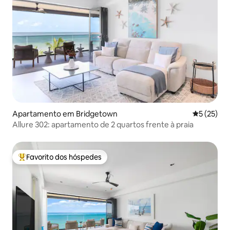
Apartamento em Bridgetown
Classifica
5 (25)
Allure 302: apartamento de 2 quartos frente à praia
Favorito dos hóspedes
Favoritos dos hóspedes mais apreciados