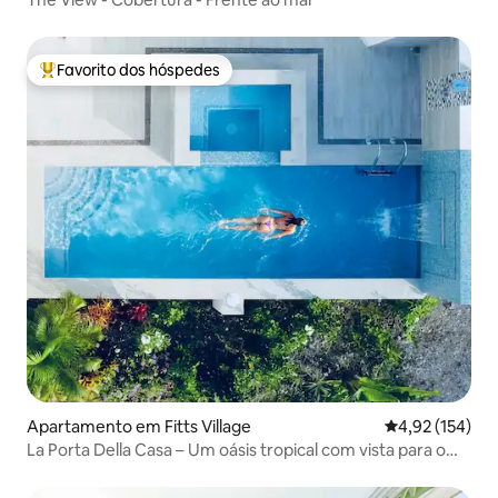
Favorito dos hóspedes
Favoritos dos hóspedes mais apreciados
Apartamento em Fitts Village
Classificação 
4,92 (154)
La Porta Della Casa – Um oásis tropical com vista para o
mar