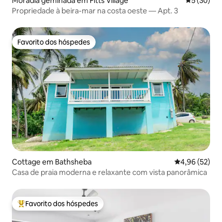
Moradia geminada em Fitts Village
Classifica
5 (30)
Propriedade à beira-mar na costa oeste — Apt. 3
Favorito dos hóspedes
Favorito dos hóspedes
Cottage em Bathsheba
Classificação
4,96 (52)
Casa de praia moderna e relaxante com vista panorâmica
Favorito dos hóspedes
Favoritos dos hóspedes mais apreciados