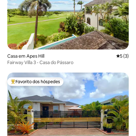
Casa em Apes Hill
Classific
5 (3)
Fairway Villa 3 - Casa do Pássaro
Favorito dos hóspedes
Favoritos dos hóspedes mais apreciados