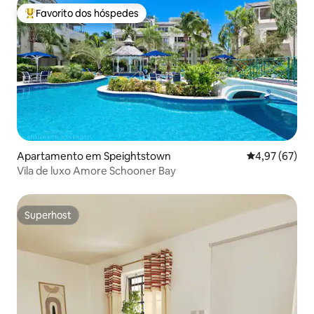
Favorito dos hóspedes
Favoritos dos hóspedes mais apreciados
Apartamento em Speightstown
Classificação
4,97 (67)
Vila de luxo Amore Schooner Bay
Superhost
Superhost