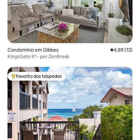
Condomínio em Gibbes
Classificação
4,89 (72)
KingsGate #1 - por ZenBreak
Favorito dos hóspedes
Favoritos dos hóspedes mais apreciados