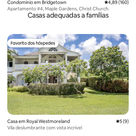
Condomínio em Bridgetown
Classificação m
4,89 (160)
Apartamento #4, Maple Gardens, Christ Church.
Casas adequadas a famílias
Favorito dos hóspedes
Favorito dos hóspedes
Casa em Royal Westmoreland
Classific
5 (9)
Vila deslumbrante com vista incrível