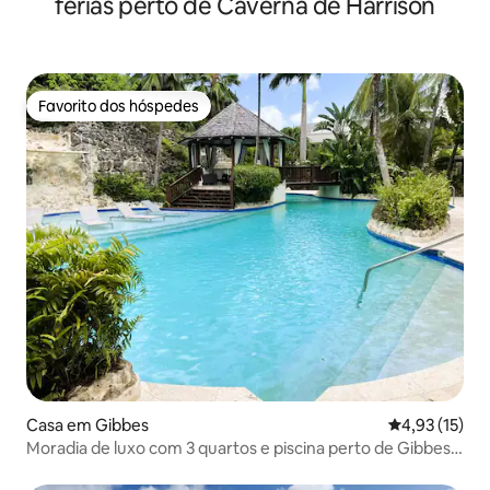
férias perto de Caverna de Harrison
Favorito dos hóspedes
Favorito dos hóspedes
Casa em Gibbes
Classificação
4,93 (15)
Moradia de luxo com 3 quartos e piscina perto de Gibbes
Beach