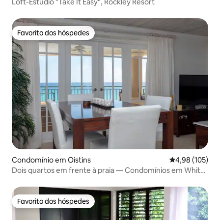
Loft-Estúdio "Take It Easy", Rockley Resort
Favorito dos hóspedes
Favorito dos hóspedes
Condomínio em Oistins
Classificação 
4,98 (105)
Dois quartos em frente à praia — Condomínios em White
Sands Beach
Favorito dos hóspedes
Favorito dos hóspedes