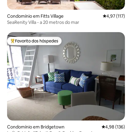
Condomínio em Fitts Village
Classificação 
4,97 (117)
SeaRenity Villa - a 20 metros do mar
Favorito dos hóspedes
Favoritos dos hóspedes mais apreciados
Condomínio em Bridgetown
Classificação 
4,98 (136)