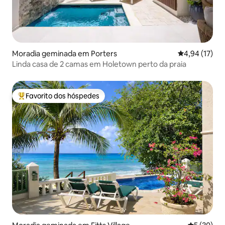
Moradia geminada em Porters
Classificação
4,94 (17)
Linda casa de 2 camas em Holetown perto da praia
Favorito dos hóspedes
Favoritos dos hóspedes mais apreciados