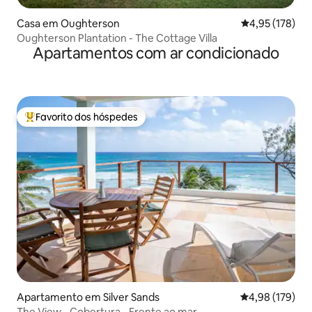
Casa em Oughterson
Classificação 
4,95 (178)
Oughterson Plantation - The Cottage Villa
Apartamentos com ar condicionado
Favorito dos hóspedes
Favoritos dos hóspedes mais apreciados
Apartamento em Silver Sands
Classificação 
4,98 (179)
The View - Cobertura - Frente ao mar