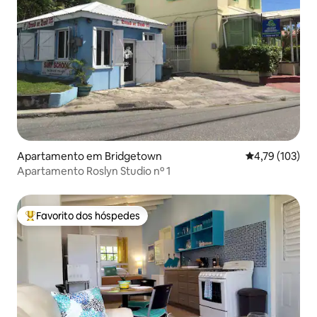
Apartamento em Bridgetown
Classificação 
4,79 (103)
Apartamento Roslyn Studio nº 1
Favorito dos hóspedes
Favoritos dos hóspedes mais apreciados