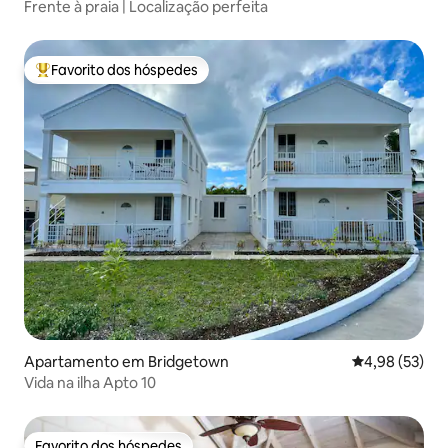
Frente à praia | Localização perfeita
Favorito dos hóspedes
Favoritos dos hóspedes mais apreciados
Apartamento em Bridgetown
Classificação
4,98 (53)
Vida na ilha Apto 10
Favorito dos hóspedes