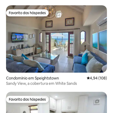
Sands Beach
Favorito dos hóspedes
Favorito dos hóspedes
Condomínio em Speightstown
Classificação m
4,94 (108)
Sandy View, a cobertura em White Sands
Favorito dos hóspedes
Favorito dos hóspedes