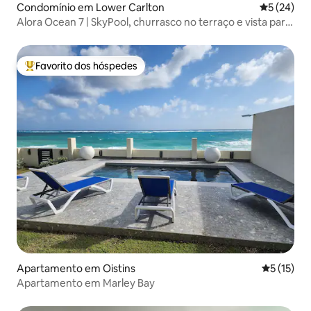
Condomínio em Lower Carlton
Classifica
5 (24)
Alora Ocean 7 | SkyPool, churrasco no terraço e vista para
o mar
Favorito dos hóspedes
Favoritos dos hóspedes mais apreciados
Apartamento em Oistins
Classifica
5 (15)
Apartamento em Marley Bay