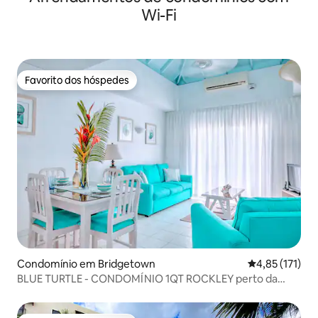
Wi-Fi
Favorito dos hóspedes
Favorito dos hóspedes
Condomínio em Bridgetown
Classificação 
4,85 (171)
BLUE TURTLE - CONDOMÍNIO 1QT ROCKLEY perto da
PRAIA c/ PISCINA