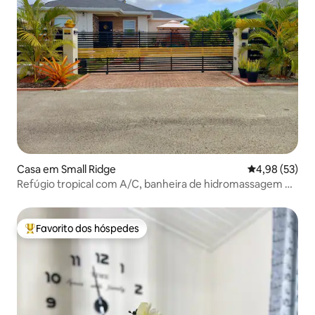
Casa em Small Ridge
Classificação
4,98 (53)
Refúgio tropical com A/C, banheira de hidromassagem e
estadia relaxante
Favorito dos hóspedes
Favoritos dos hóspedes mais apreciados