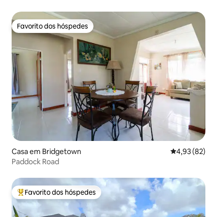
Favorito dos hóspedes
Favorito dos hóspedes
Casa em Bridgetown
Classificação
4,93 (82)
Paddock Road
Favorito dos hóspedes
Favoritos dos hóspedes mais apreciados