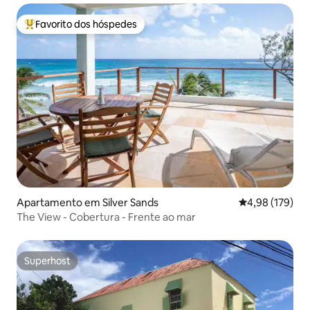
Favorito dos hóspedes
Favoritos dos hóspedes mais apreciados
Apartamento em Silver Sands
Classificação 
4,98 (179)
The View - Cobertura - Frente ao mar
Superhost
Superhost