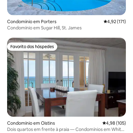
Condomínio em Porters
Classificação 
4,92 (171)
Condomínio em Sugar Hill, St. James
Favorito dos hóspedes
Favorito dos hóspedes
Condomínio em Oistins
Classificação 
4,98 (105)
Dois quartos em frente à praia — Condomínios em White