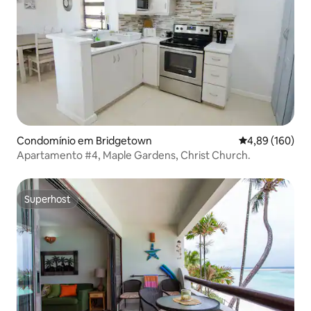
Condomínio em Bridgetown
Classificação m
4,89 (160)
Apartamento #4, Maple Gardens, Christ Church.
Superhost
Superhost