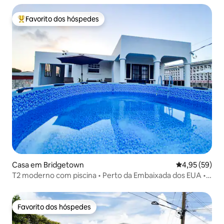
Favorito dos hóspedes
Favoritos dos hóspedes mais apreciados
Casa em Bridgetown
Classificação
4,95 (59)
T2 moderno com piscina • Perto da Embaixada dos EUA •
Lillyville
Favorito dos hóspedes
Favorito dos hóspedes