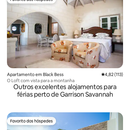
Favorito dos hóspedes
Apartamento em Black Bess
Classificação 
4,82 (113)
O Loft com vista para a montanha
Outros excelentes alojamentos para
férias perto de Garrison Savannah
Favorito dos hóspedes
Favorito dos hóspedes