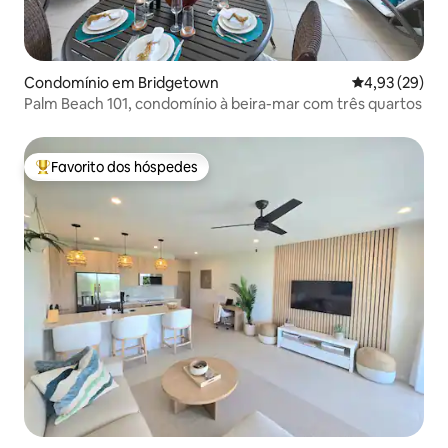
Condomínio em Bridgetown
Classificação
4,93 (29)
Palm Beach 101, condomínio à beira-mar com três quartos
Favorito dos hóspedes
Favoritos dos hóspedes mais apreciados