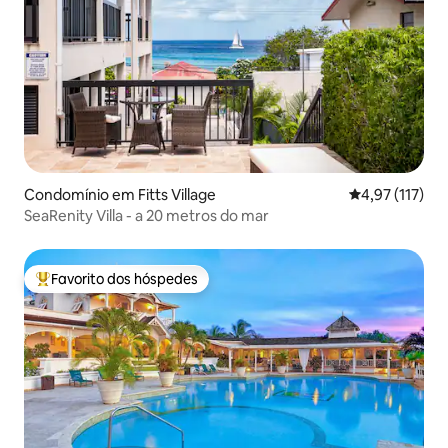
Condomínio em Fitts Village
Classificação 
4,97 (117)
SeaRenity Villa - a 20 metros do mar
Favorito dos hóspedes
Favoritos dos hóspedes mais apreciados