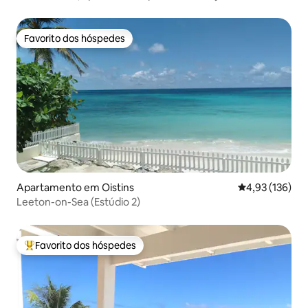
Favorito dos hóspedes
Favorito dos hóspedes
Apartamento em Oistins
Classificação 
4,93 (136)
Leeton-on-Sea (Estúdio 2)
Favorito dos hóspedes
Favoritos dos hóspedes mais apreciados