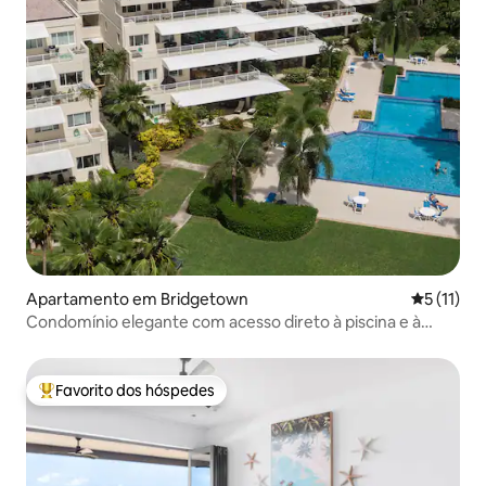
Apartamento em Bridgetown
Classifica
5 (11)
Condomínio elegante com acesso direto à piscina e à
praia
Favorito dos hóspedes
Favoritos dos hóspedes mais apreciados