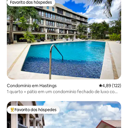
Favorito dos hóspedes
Favorito dos hóspedes
Condomínio em Hastings
Classificação 
4,89 (122)
1 quarto + pátio em um condomínio fechado de luxo com
piscina
Favorito dos hóspedes
Favoritos dos hóspedes mais apreciados