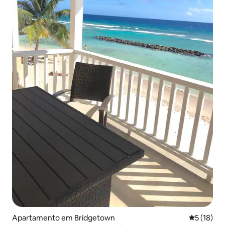
Apartamento em Bridgetown
Classifica
5 (18)