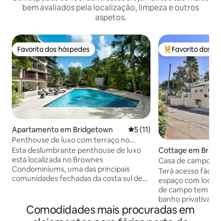
bem avaliados pela localização, limpeza e outros
aspetos.
Favorito dos hóspedes
Favorito dos h
Favorito dos hóspedes
Favoritos dos hó
Apartamento em Bridgetown
Classificação média de 5 em
5 (11)
Penthouse de luxo com terraço no
último piso, piscina e ginásio comuns
Esta deslumbrante penthouse de luxo
Cottage em Brid
está localizada no Brownes
Casa de campo are
Condominiums, uma das principais
Terá acesso fácil a
comunidades fechadas da costa sul de
espaço com localiz
Barbados. A unidade 4A é um moderno
de campo tem 3 qu
3 quartos, 3 casas de banho com sala de
banho privativas. 
media/ espaço de trabalho adicional e
Comodidades mais procuradas em
uma casa de banh
pátio privado no terraço com vistas
com casa de banho