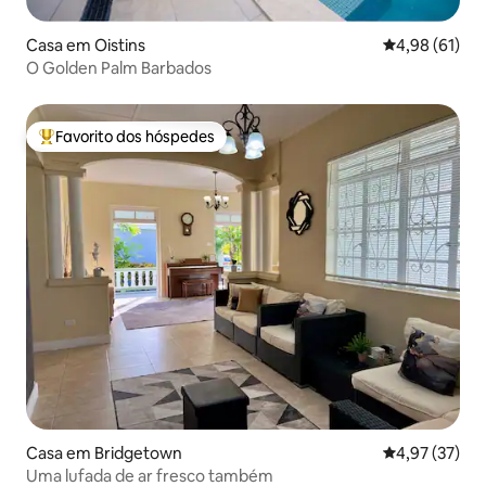
Casa em Oistins
Classificação
4,98 (61)
O Golden Palm Barbados
Favorito dos hóspedes
Favoritos dos hóspedes mais apreciados
Casa em Bridgetown
Classificação
4,97 (37)
Uma lufada de ar fresco também