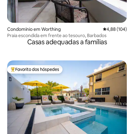
Condomínio em Worthing
Classificação m
4,88 (104)
Praia escondida em frente ao tesouro, Barbados
Casas adequadas a famílias
Favorito dos hóspedes
Favoritos dos hóspedes mais apreciados