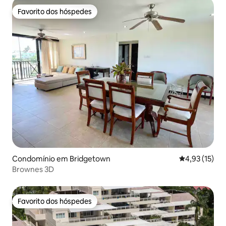
Favorito dos hóspedes
Favorito dos hóspedes
Condomínio em Bridgetown
Classificação
4,93 (15)
Brownes 3D
Favorito dos hóspedes
Favorito dos hóspedes