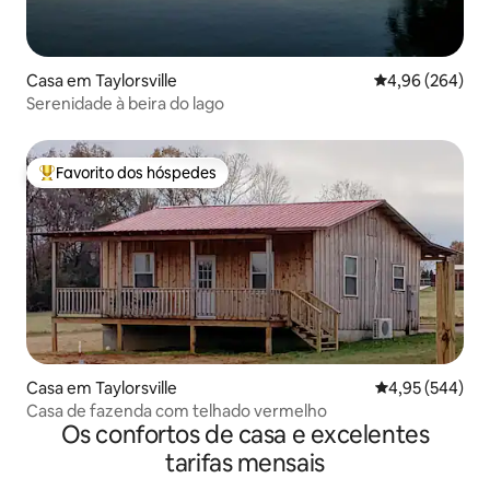
Casa em Taylorsville
Classificação m
4,96 (264)
Serenidade à beira do lago
Favorito dos hóspedes
Favoritos dos hóspedes mais apreciados
Casa em Taylorsville
Classificação m
4,95 (544)
Casa de fazenda com telhado vermelho
Os confortos de casa e excelentes
tarifas mensais