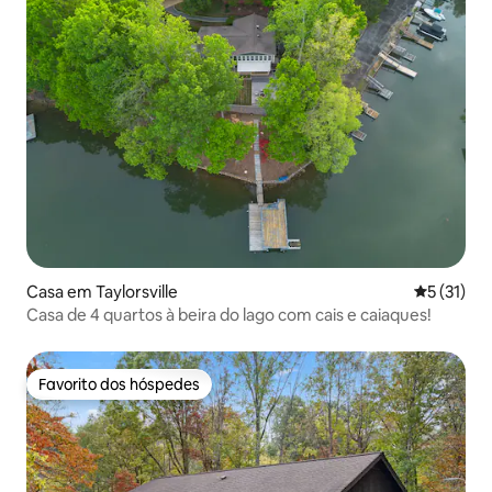
Casa em Taylorsville
Classifica
5 (31)
Casa de 4 quartos à beira do lago com cais e caiaques!
Favorito dos hóspedes
Favorito dos hóspedes