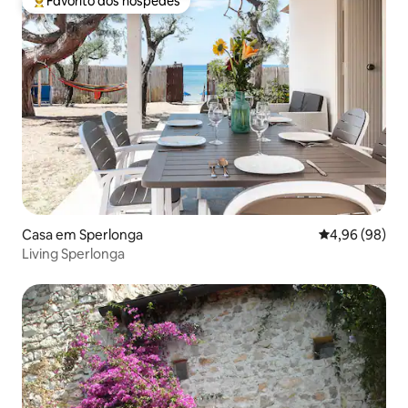
Favorito dos hóspedes
Favoritos dos hóspedes mais apreciados
Casa em Sperlonga
Classificação 
4,96 (98)
Living Sperlonga