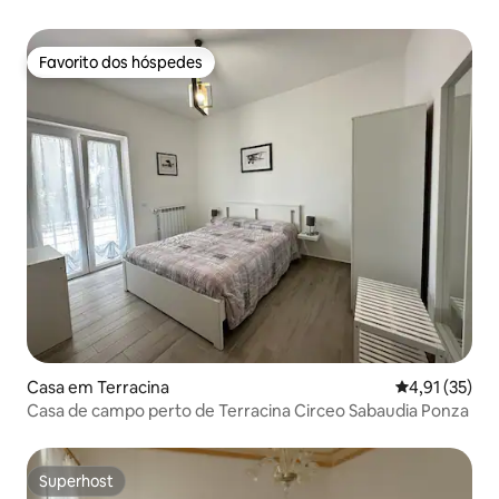
Favorito dos hóspedes
Favorito dos hóspedes
Casa em Terracina
Classificação
4,91 (35)
Casa de campo perto de Terracina Circeo Sabaudia Ponza
Superhost
Superhost