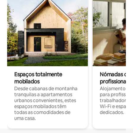
Espaços totalmente
Nómadas digit
mobilados
profissionais 
Desde cabanas de montanha
Alojamentos co
tranquilas a apartamentos
para profissio
urbanos convenientes, estes
trabalhadores
espaços mobilados têm
Wi-Fi e espaço
todas as comodidades de
dedicados.
uma casa.