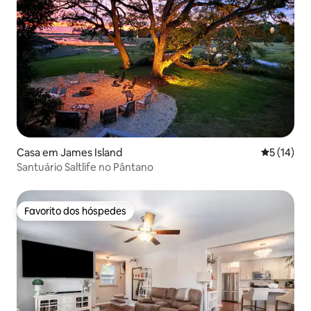
Casa em James Island
Classifica
5 (14)
Santuário Saltlife no Pântano
Favorito dos hóspedes
Favorito dos hóspedes