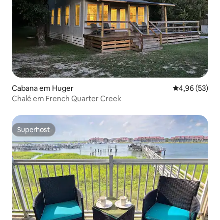
Cabana em Huger
Classificação
4,96 (53)
Chalé em French Quarter Creek
Superhost
Superhost