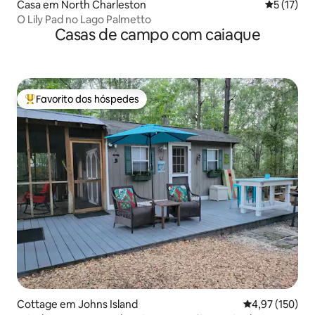
Casa em North Charleston
Classifica
5 (17)
O Lily Pad no Lago Palmetto
Casas de campo com caiaque
Favorito dos hóspedes
Favoritos dos hóspedes mais apreciados
Cottage em Johns Island
Classificação 
4,97 (150)