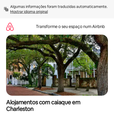
Saltar
Algumas informações foram traduzidas automaticamente. 
para
Mostrar idioma original
o
conteúdo
Transforme o seu espaço num Airbnb
Alojamentos com caiaque em
Charleston