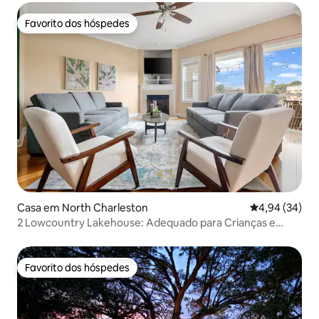
Favorito dos hóspedes
Favorito dos hóspedes
Casa em North Charleston
Classificação 
4,94 (34)
2 Lowcountry Lakehouse: Adequado para Crianças e
Animais de Estimação!
Favorito dos hóspedes
Favorito dos hóspedes