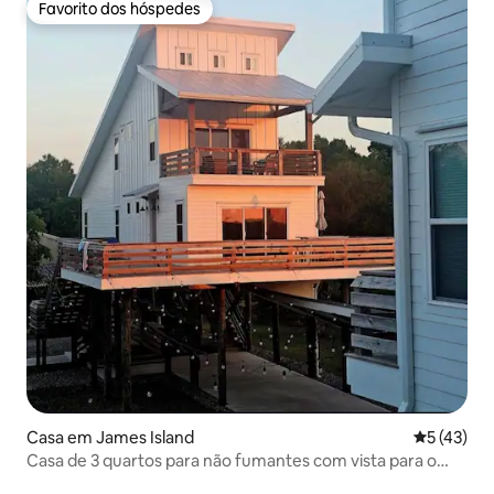
Favorito dos hóspedes
Favorito dos hóspedes
Casa em James Island
Classifica
5 (43)
Casa de 3 quartos para não fumantes com vista para o
pântano e o pôr do sol