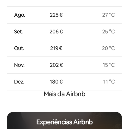
Ago.
225 €
27 °C
Set.
206 €
25 °C
Out.
219 €
20 °C
Nov.
202 €
15 °C
Dez.
180 €
11 °C
Mais da Airbnb
Experiências Airbnb