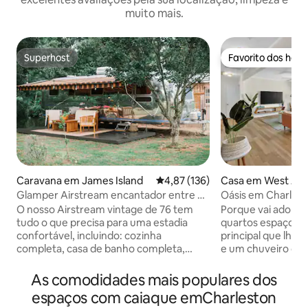
muito mais.
Superhost
Favorito dos hós
Superhost
Favorito dos hós
Caravana em James Island
Classificação média de 4,87 em 5
4,87 (136)
Casa em West Ash
Glamper Airstream encantador entre o
Oásis em Charlest
centro e Folly
varanda vedada p
O nosso Airstream vintage de 76 tem
Porque vai adorar o T
tudo o que precisa para uma estadia
quartos espaçoso
confortável, incluindo: cozinha
principal que lhe
completa, casa de banho completa,
e um chuveiro com
aquecedor e ar condicionado,
Relaxe durante t
aquecedor de água sem tanque, Smart
alpendre com red
As comodidades mais populares dos
TV, Wi-Fi, colchões de espuma de
churrasqueira no s
espaços com caiaque emCharleston
memória e muito mais! Situado ao lado
selva com um terr