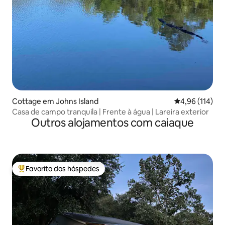
Cottage em Johns Island
Classificação 
4,96 (114)
Casa de campo tranquila | Frente à água | Lareira exterior
Outros alojamentos com caiaque
Favorito dos hóspedes
Favoritos dos hóspedes mais apreciados