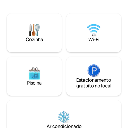
do nosso riacho, desfrutará de saborear
pinheiros. Vai encontrar Wi-Fi rápido,
o seu café da manhã na nossa área de
uma secretária, 
estar ao ar livre. Apenas a 15 minutos de
lavar/secar roupa 
Folly Beach e a 6 minutos do centro de
estacionamento fo
Charleston, estamos numa localização
grupo. O melhor d
ideal. *Tenha em atenção que este
minutos do centro
alojamento tem capacidade para um
da praia. Aproveite
Cozinha
Wi-Fi
máximo de 2 adultos. O quintal é
areia e depois volt
partilhado. Não são permitidos animais
retiro à sombra do
de estimação ou de serviço.
Estacionamento
Piscina
gratuito no local
Ar condicionado