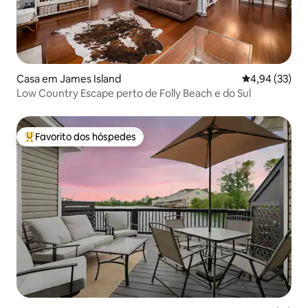
Casa em James Island
Classificação
4,94 (33)
Low Country Escape perto de Folly Beach e do Sul
Favorito dos hóspedes
Favoritos dos hóspedes mais apreciados