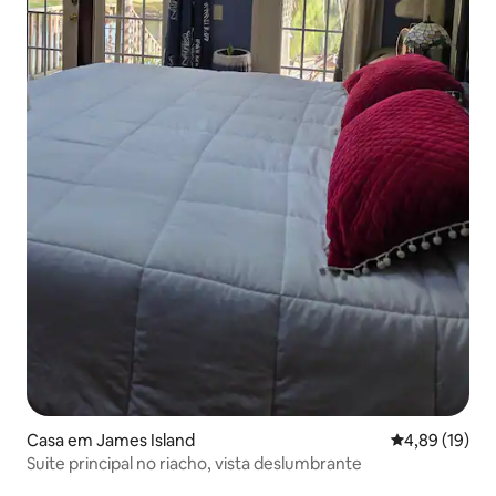
Casa em James Island
Classificação
4,89 (19)
Suite principal no riacho, vista deslumbrante