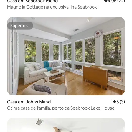
Casa em Seabrook Island
Classificação
4,95 (22)
Magnolia Cottage na exclusiva Ilha Seabrook
Superhost
Superhost
Casa em Johns Island
Classific
5 (3)
Ótima casa de família, perto da Seabrook Lake House!