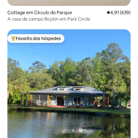
Cottage em Círculo do Parque
Classificação 
4,91 (439)
A casa de campo Boykin em Park Circle
Favorito dos hóspedes
Favoritos dos hóspedes mais apreciados