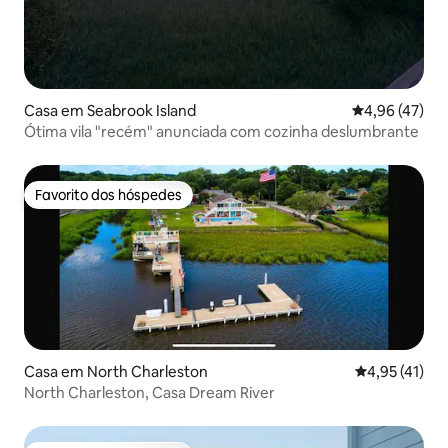
Casa em Seabrook Island
Classificação
4,96 (47)
Ótima vila "recém" anunciada com cozinha deslumbrante
Favorito dos hóspedes
Favorito dos hóspedes
Casa em North Charleston
Classificação
4,95 (41)
North Charleston, Casa Dream River