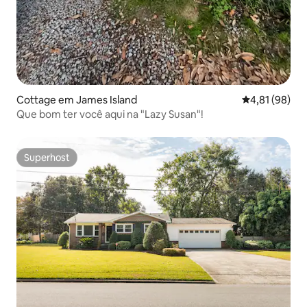
Cottage em James Island
Classificação
4,81 (98)
Que bom ter você aqui na "Lazy Susan"!
Superhost
Superhost