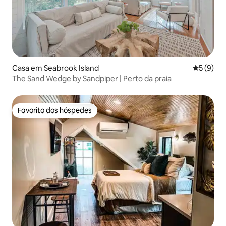
Casa em Seabrook Island
Classific
5 (9)
The Sand Wedge by Sandpiper | Perto da praia
Favorito dos hóspedes
Favorito dos hóspedes