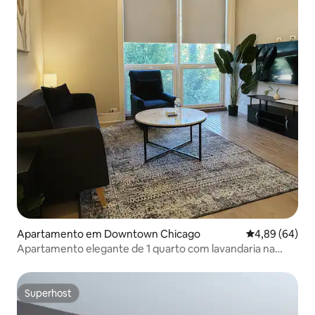
Apartamento em Downtown Chicago
Classificação 
4,89 (64)
Apartamento elegante de 1 quarto com lavandaria na
unidade
Superhost
Superhost