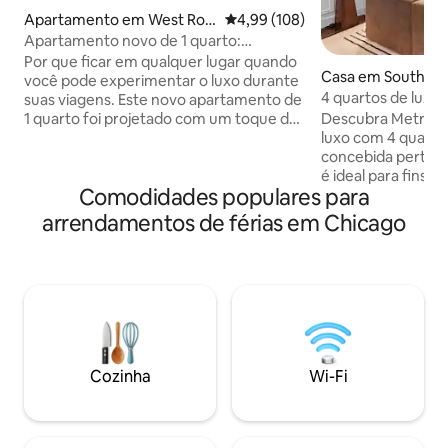
Apartamento em West Rog
Classificação média de 4,99 em 5
4,99 (108)
ers Park
Apartamento novo de 1 quarto:
conforto de luxo com banheiro de spa
Por que ficar em qualquer lugar quando
Casa em South Si
você pode experimentar o luxo durante
4 quartos de luxo
suas viagens. Este novo apartamento de
hidromassagem pe
1 quarto foi projetado com um toque de
Descubra Metra H
Obama Center
elegância e oferece comodidades para
luxo com 4 quart
tornar sua experiência não apenas
concebida perto d
satisfatória, mas memorável. Na ponta
é ideal para fins 
Comodidades populares para
dos dedos está uma cozinha completa;
de solteira, viagen
banheiro de luxo com enorme chuveiro;
reuniões de família
arrendamentos de férias em Chicago
quarto separado com cama queen size
grandes grupos q
(cama extra na sala de estar para dormir
conforto acolhedor Relaxe na banhe
3 no total); estacionamento em
em estilo spa, reú
garagem; acesso ao jardim; espaço de
do quintal, com lar
trabalho aconchegante; 2 TVs
acolhedoras para o seu
inteligentes; bicicleta; amplo espaço de
passos da estaçã
armazenamento para estadias mais
comboio direto pa
longas; Wi-Fi; e muito mais.
a 4 minutos do Ce
Cozinha
Wi-Fi
Obama em Jackson
Ciência e Indústria