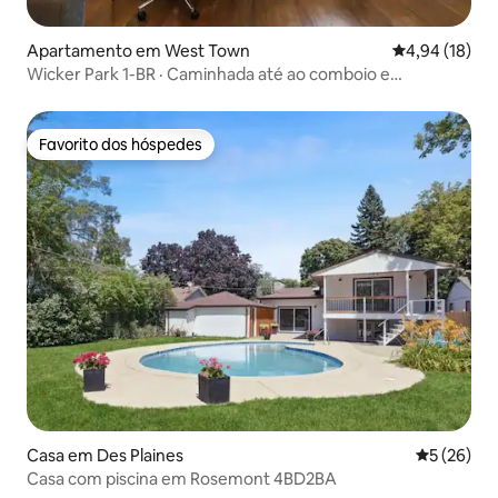
Apartamento em West Town
Classificação
4,94 (18)
Wicker Park 1-BR · Caminhada até ao comboio e
mercearia
Favorito dos hóspedes
Favorito dos hóspedes
Casa em Des Plaines
Classifica
5 (26)
Casa com piscina em Rosemont 4BD2BA