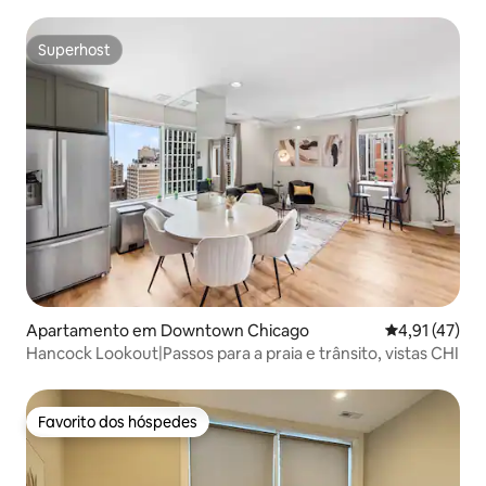
Superhost
Superhost
Apartamento em Downtown Chicago
Classificação
4,91 (47)
Hancock Lookout|Passos para a praia e trânsito, vistas CHI
Favorito dos hóspedes
Favorito dos hóspedes