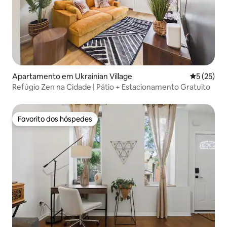
Apartamento em Ukrainian Village
Classifica
5 (25)
Refúgio Zen na Cidade | Pátio + Estacionamento Gratuito
Favorito dos hóspedes
Favorito dos hóspedes