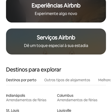
Experiências Airbnb
Experimente algo novo
Serviços Airbnb
Dê um toque especial à sua estadia
Destinos para explorar
Destinos por perto
Outros tipos de alojamentos
Melhores
Indianápolis
Columbus
Arrendamentos de férias
Arrendamentos de férias
St. Louis
Louisville