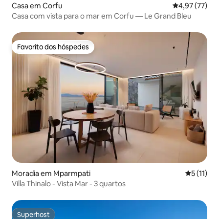
Casa em Corfu
Classificação
4,97 (77)
Casa com vista para o mar em Corfu — Le Grand Bleu
Favorito dos hóspedes
Favorito dos hóspedes
Moradia em Mparmpati
Classifica
5 (11)
Villa Thinalo - Vista Mar - 3 quartos
Superhost
Superhost