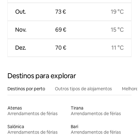
Out.
73 €
19 °C
Nov.
69 €
15 °C
Dez.
70 €
11 °C
Destinos para explorar
Destinos por perto
Outros tipos de alojamentos
Melhores
Atenas
Tirana
Arrendamentos de férias
Arrendamentos de férias
Salónica
Bari
Arrendamentos de férias
Arrendamentos de férias