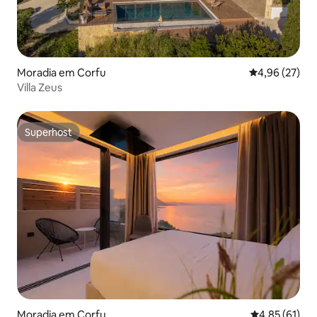
Moradia em Corfu
Classificação
4,96 (27)
Villa Zeus
Superhost
Superhost
Moradia em Corfu
Classificação
4,85 (61)