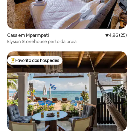
Casa em Mparmpati
Classificação
4,96 (25)
Elysian Stonehouse perto da praia
Favorito dos hóspedes
Favoritos dos hóspedes mais apreciados