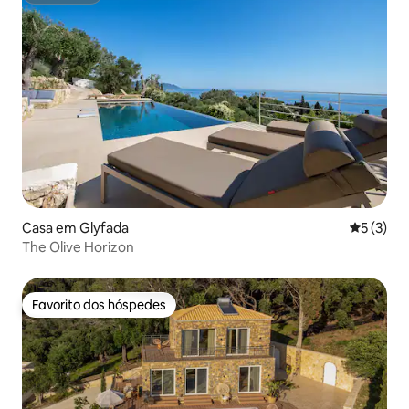
Casa em Glyfada
Classific
5 (3)
The Olive Horizon
Favorito dos hóspedes
Favorito dos hóspedes