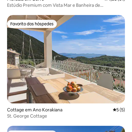
Estúdio Premium com Vista Mar e Banheira de
Hidromassagem Privada
Favorito dos hóspedes
Favorito dos hóspedes
Cottage em Ano Korakiana
Classific
5 (5)
St. George Cottage