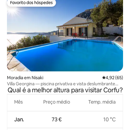
Favorito dos hóspedes
Favorito dos hóspedes
Moradia em Nisaki
Classificação
4,92 (65)
Villa Georgina — piscina privativa e vista deslumbrante
Qual é a melhor altura para visitar Corfu?
para o mar
Mês
Preço médio
Temp. média
Jan.
73 €
10 °C