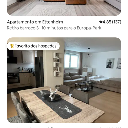
Apartamento em Ettenheim
Classificação 
4,85 (137)
Retiro barroco 3 | 10 minutos para o Europa-Park
Favorito dos hóspedes
Favoritos dos hóspedes mais apreciados