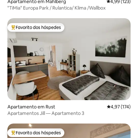
Apartamento em Mahlberg
Classificação 
4,99 (123)
"TiMia" Europa Park / Rulantica/ Klima /Wallbox
Favorito dos hóspedes
Favoritos dos hóspedes mais apreciados
Apartamento em Rust
Classificação 
4,97 (174)
Apartamentos Jill — Apartamento 3
Favorito dos hóspedes
Favoritos dos hóspedes mais apreciados