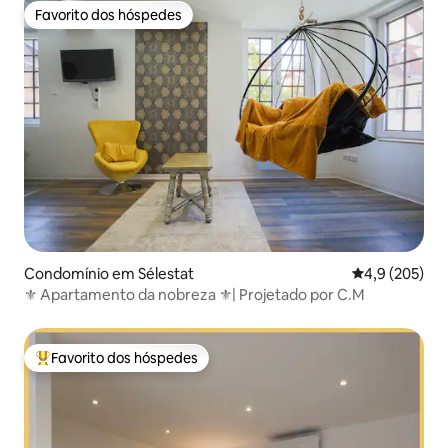
Favorito dos hóspedes
Favorito dos hóspedes
Condomínio em Sélestat
Classificação
4,9 (205)
⚜ Apartamento da nobreza ⚜| Projetado por C.M
Favorito dos hóspedes
Favoritos dos hóspedes mais apreciados