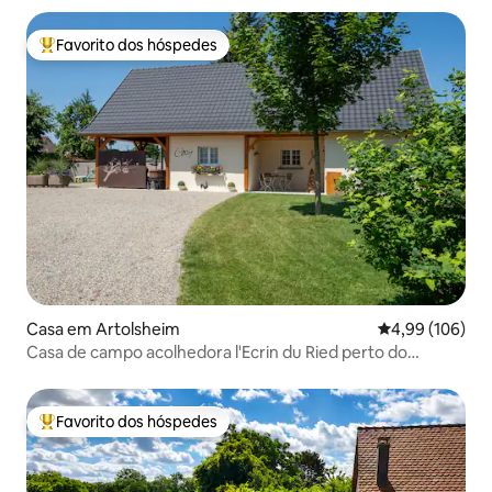
Favorito dos hóspedes
Favoritos dos hóspedes mais apreciados
Casa em Artolsheim
Classificação m
4,99 (106)
Casa de campo acolhedora l'Ecrin du Ried perto do
Europa-Park
Favorito dos hóspedes
Favoritos dos hóspedes mais apreciados