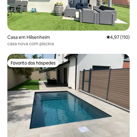
Casa em Hilsenheim
Classificação 
4,97 (110)
casa nova com piscina
Favorito dos hóspedes
Favorito dos hóspedes