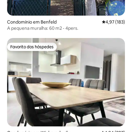
Condomínio em Benfeld
Classificação 
4,97 (183)
A pequena muralha: 60 m2 - 4pers.
Favorito dos hóspedes
Favorito dos hóspedes