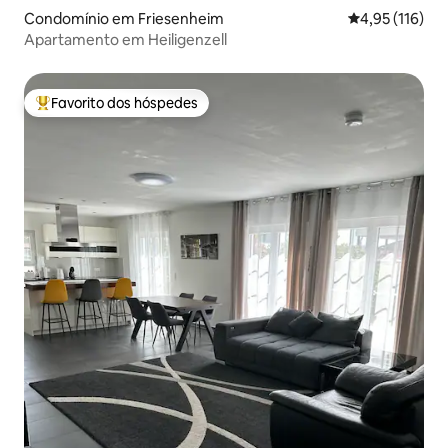
Condomínio em Friesenheim
Classificação 
4,95 (116)
Apartamento em Heiligenzell
Favorito dos hóspedes
Favoritos dos hóspedes mais apreciados