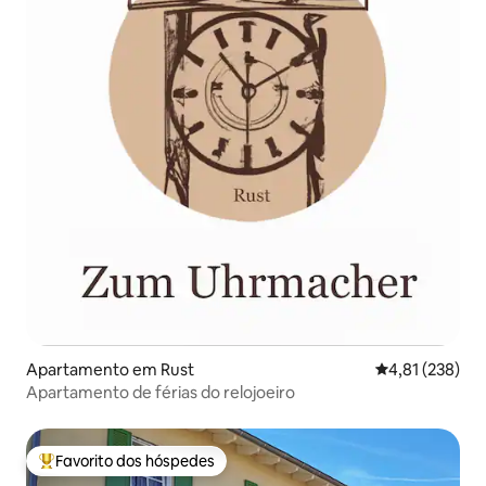
Apartamento em Rust
Classificação 
4,81 (238)
Apartamento de férias do relojoeiro
Favorito dos hóspedes
Favoritos dos hóspedes mais apreciados