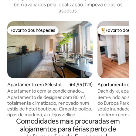
bem avaliados pela localização, limpeza e outros
aspetos.
Favorito dos hóspedes
Favorito dos h
Favorito dos hóspedes
Favoritos dos hó
Apartamento em Sélestat
Classificação média de 4,95 em 5
4,95 (123)
Apartamento em 
Apartamento com ar condicionado
Dachidylle, apar
Terraço Camas King Size
fator de bem-esta
Apartamento de designer com 80 m²,
Bem-vindo ao seu 
totalmente climatizado, renovado num
do Europa Park! E
estilo de hotel boutique. Cimento polido,
sótão inundado de
ripas de madeira, azulejos zellige
moderno com acon
Comodidades mais procuradas em
artesanais. 2 quartos com camas king-
famílias, casais ou
size, casa de banho com chuveiro ao
encontrará paz e confort
alojamentos para férias perto de
nível do chão e banheira, terraço privado
de vida brilhante