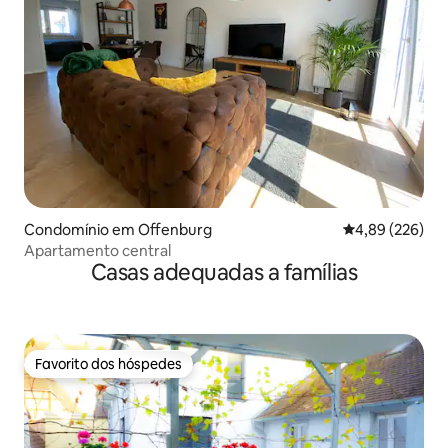
Condomínio em Offenburg
Classificação m
4,89 (226)
Apartamento central
Casas adequadas a famílias
Favorito dos hóspedes
Favorito dos hóspedes