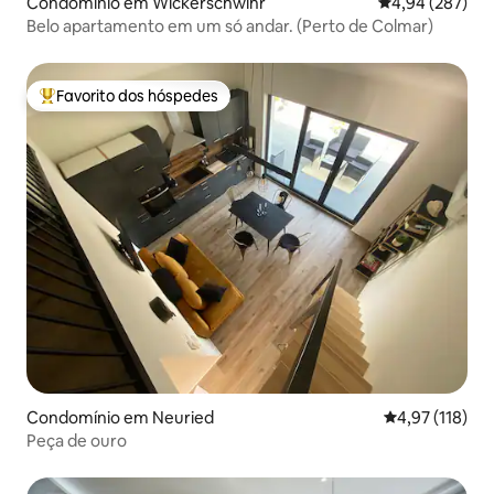
Condomínio em Wickerschwihr
Classificação m
4,94 (287)
Belo apartamento em um só andar. (Perto de Colmar)
Favorito dos hóspedes
Favoritos dos hóspedes mais apreciados
Condomínio em Neuried
Classificação 
4,97 (118)
Peça de ouro