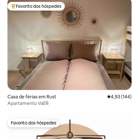
Favorito dos hóspedes
Favoritos dos hóspedes mais apreciados
Casa de férias em Rust
Classificação 
4,93 (144)
Apartamento VaElli
Favorito dos hóspedes
Favorito dos hóspedes