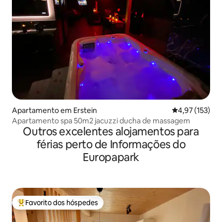
Apartamento em Erstein
Classificação 
4,97 (153)
Apartamento spa 50m2 jacuzzi ducha de massagem
Outros excelentes alojamentos para
férias perto de Informações do
Europapark
Favorito dos hóspedes
Favoritos dos hóspedes mais apreciados