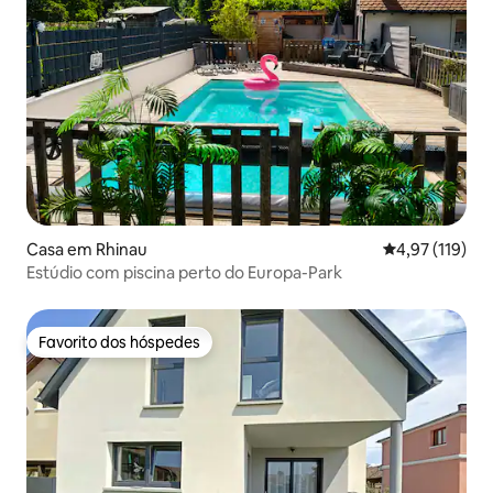
Casa em Rhinau
Classificação 
4,97 (119)
Estúdio com piscina perto do Europa-Park
Favorito dos hóspedes
Favorito dos hóspedes