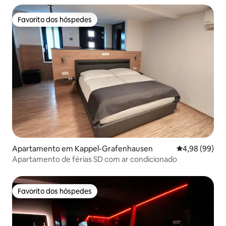
Favorito dos hóspedes
Favorito dos hóspedes
Apartamento em Kappel-Grafenhausen
Classificação 
4,98 (99)
Apartamento de férias SD com ar condicionado
Favorito dos hóspedes
Favorito dos hóspedes