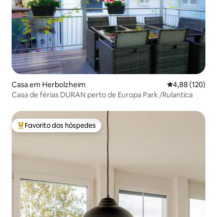
Casa em Herbolzheim
Classificação 
4,88 (120)
Casa de férias DURAN perto de Europa Park /Rulantica
Favorito dos hóspedes
Favoritos dos hóspedes mais apreciados