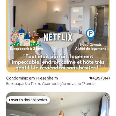
Condomínio em Friesenheim
Classificação 
4,99 (314)
Europapark a 11 km. Acomodação nova no 1º andar
Favorito dos hóspedes
Favorito dos hóspedes