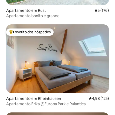
Apartamento em Rust
Classificaç
5 (176)
Apartamento bonito e grande
Favorito dos hóspedes
Favoritos dos hóspedes mais apreciados
Apartamento em Rheinhausen
Classificação 
4,98 (125)
Apartamento Erika @Europa Park e Rulantica