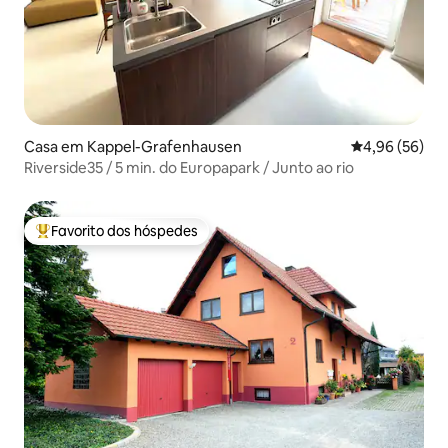
Casa em Kappel-Grafenhausen
Classificação 
4,96 (56)
Riverside35 / 5 min. do Europapark / Junto ao rio
Favorito dos hóspedes
Favoritos dos hóspedes mais apreciados