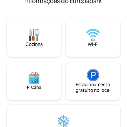
Informações do Europapark
com sombra. Cozinha totalmente
de telhado inclina
equipada, máquina Nespresso, Netflix,
confortáveis para 
televisão de 65 polegadas, Internet Wi-Fi
Cozinha totalment
por fibra. Entrada separada, check-in
Smart TV • Lugar
autónomo. A 5 minutos do centro de
incluído • Estaçã
Sélestat, a 20 minutos de Haut-
elétrico (a um cus
Kœnigsbourg, a 15 minutos de Colmar.
15 minutos a pé d
Ideal para a Rota do Vinho, famílias e
Rulantica
Cozinha
Wi-Fi
viajantes em trabalho.
Estacionamento
Piscina
gratuito no local