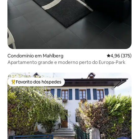
Condomínio em Mahlberg
Classificação m
4,96 (375)
Apartamento grande e moderno perto do Europa-Park
Favorito dos hóspedes
Favoritos dos hóspedes mais apreciados