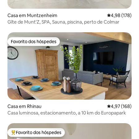
Casa em Muntzenheim
Classificação 
4,98 (178)
Gîte de Munt'Z, SPA, Sauna, piscina, perto de Colmar
Favorito dos hóspedes
Favorito dos hóspedes
Casa em Rhinau
Classificação 
4,97 (168)
Casa luminosa, estacionamento, a 10 km do Europapark
Favorito dos hóspedes
Favoritos dos hóspedes mais apreciados