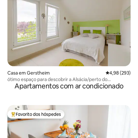
Casa em Gerstheim
Classificação m
4,98 (293)
ótimo espaço para descobrir a Alsácia/perto do
Apartamentos com ar condicionado
Europapark.
Favorito dos hóspedes
Favoritos dos hóspedes mais apreciados