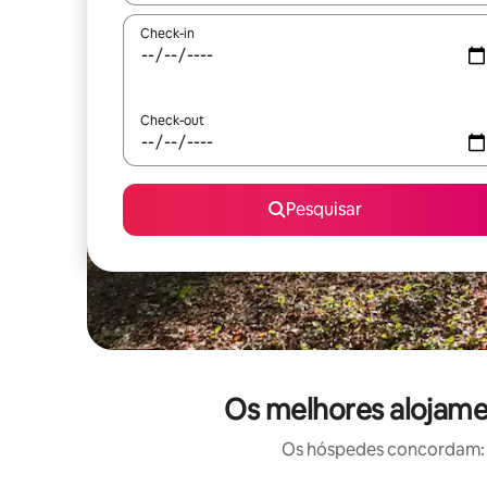
Check-in
Check-out
Pesquisar
Os melhores alojamen
Os hóspedes concordam: e