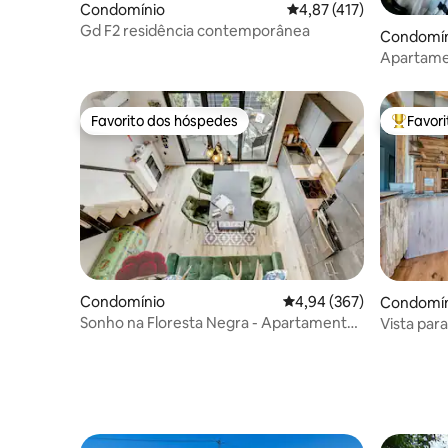
Condomínio
Classificação média de 
4,87 (417)
Gd F2 residência contemporânea
Condomín
Apartamen
Favorito dos hóspedes
Favor
Favorito dos hóspedes
Favorito
Condomínio
Classificação média de 
4,94 (367)
Condomín
Sonho na Floresta Negra - Apartamento
Vista para
novo com terraço!
lareira