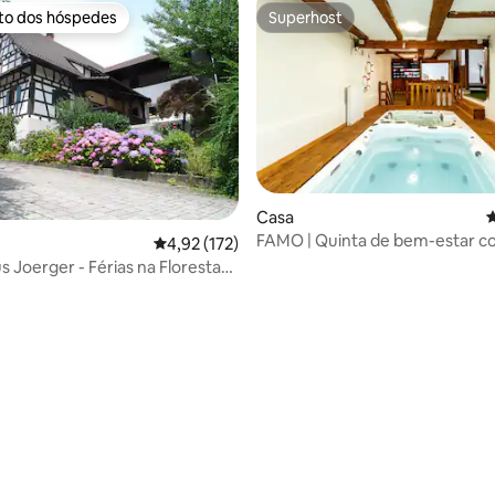
ito dos hóspedes
Superhost
s dos hóspedes mais apreciados
Superhost
4,96 em 5 estrelas, 135avaliações
Casa
C
FAMO | Quinta de bem-estar 
Classificação média de 4,92 em 5 estrelas, 17
4,92 (172)
piscina+sauna
s Joerger - Férias na Floresta