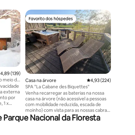
Apartam
Favorito dos hóspedes
Favorit
Favorito dos hóspedes
Favorit
A Suíte 
Divisão S
Bem-vind
escapada 
Antiguidade roma
da nossa 
transpor
luxo mod
Império Romano. Re
king siz
lassificação média de 4,89 em 5 estrelas, 139avaliações
4,89 (139)
banheira
no meio da
Casa na árvore
Classificação média de 
4,93 (224)
o clímax
5avaliações
secreto p
SPA "La Cabane des Biquettes"
na externa
loucas. 
Venha recarregar as baterias na nossa
experiênc
casa na árvore (não acessível a pessoas
com mobilidade reduzida, escada de
olteiro -
moinho) com vista para as nossas cabras
gão de
 Parque Nacional da Floresta
em miniatura, os nossos mini burros, os
máquina de
nossos mini póneis, o nosso porco,
 com filtro
desconexão total, mas com cobertura de
ador de
rede muito boa (só por precaução) 😀. Os