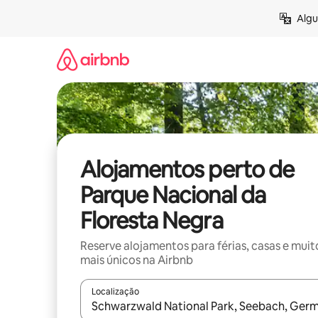
Saltar
Algu
para
o
conteúdo
Alojamentos perto de
Parque Nacional da
Floresta Negra
Reserve alojamentos para férias, casas e muit
mais únicos na Airbnb
Localização
Quando os resultados estiverem disponíveis, nav