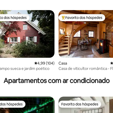
ito dos hóspedes
Favorito dos hóspedes
s dos hóspedes mais apreciados
Favoritos dos hóspedes mais a
Classificação média de 4,99 em 5 estrelas, 10
4,99 (104)
Casa
C
ampo sueca e jardim poético
Casa de viticultor romântica - F
4,97 em 5 estrelas, 119avaliações
Negra e vinho
Apartamentos com ar condicionado
 dos hóspedes
Favorito dos hóspedes
 dos hóspedes
Favorito dos hóspedes