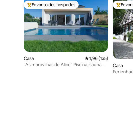
Favorito dos hóspedes
Favor
Favoritos dos hóspedes mais apreciados
Favorito
Casa
Classificação média de 
4,96 (135)
"As maravilhas de Alice" Piscina, sauna e
Casa
banho de hidromassagem
Ferienhau
Negra