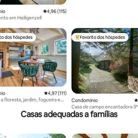
4,87 em 5 estrelas, 417avaliações
io
Classificação média de 4,96 em 5 estrelas, 11
4,96 (115)
to em Heiligenzell
ito dos hóspedes
Favorito dos hóspedes
s dos hóspedes mais apreciados
Favoritos dos hóspedes mais a
4,94 em 5 estrelas, 367avaliações
io
Classificação média de 4,97 em 5 estrelas, 1
4,97 (111)
 a floresta, jardim, fogueira e
Condomínio
C
Casa de campo encantadora 3
Casas adequadas a famílias
fazenda restaurada do século 