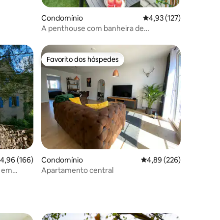
5avaliações
Condomínio
Classificação média de
4,93 (127)
A penthouse com banheira de
hidromassagem no terraço e vistas.
Favorito dos hóspedes
preciados
Favorito dos hóspedes
11avaliações
lassificação média de 4,96 em 5 estrelas, 166avaliações
4,96 (166)
Condomínio
Classificação média de 
4,89 (226)
* em
Apartamento central
XIX