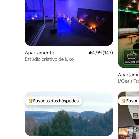
Apartamento
Classificação média de 
4,99 (147)
Estúdio criativo de luxo
Apartam
L'Oasis T
Favorito dos hóspedes
Favor
Favoritos dos hóspedes mais apreciados
Favorito