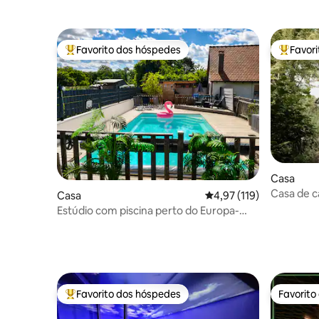
Favorito dos hóspedes
Favor
Favoritos dos hóspedes mais apreciados
Favorito
Casa
Casa de c
Casa
Classificação média de 
4,97 (119)
Estúdio com piscina perto do Europa-
Park
Favorito dos hóspedes
Favorito
Favoritos dos hóspedes mais apreciados
Favorito