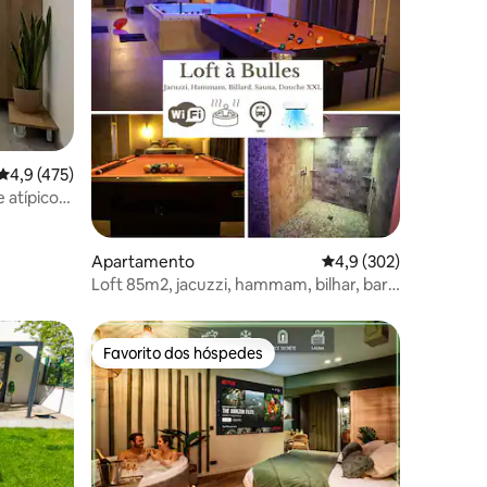
Classificação média de 4,9 em 5 estrelas, 475avaliações
4,9 (475)
 atípico
1avaliações
Apartamento
Classificação média de
4,9 (302)
Loft 85m2, jacuzzi, hammam, bilhar, bar,
chuveiro, sauna.
Favorito dos hóspedes
Favorito dos hóspedes