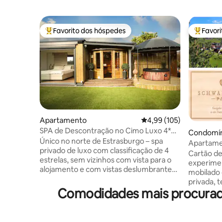
Favorito dos hóspedes
Favor
Favoritos dos hóspedes mais apreciados
Favorito
Apartamento
Classificação média de 
4,99 (105)
SPA de Descontração no Cimo Luxo 4*
Condomín
Vista e spa privado
Único no norte de Estrasburgo – spa
Apartame
privado de luxo com classificação de 4
de hósped
Cartão de
estrelas, sem vizinhos com vista para o
experimente
alojamento e com vistas deslumbrantes
mobilado 
para a Floresta Negra, a 25 minutos de
privada, 
Estrasburgo e Baden-Baden, a 10
Comodidades mais procuradas
Floresta 
minutos de Haguenau, a 1 hora do
hóspede r
Europa-Park e a 5 minutos do campo de
de lazer n
golfe de Soufflenheim. Suite de sonho
patinagem,