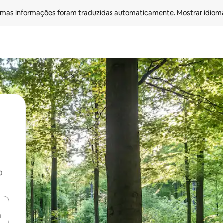
mas informações foram traduzidas automaticamente. 
Mostrar idioma
o
egue com as teclas de seta para cima e para baixo ou explore com ges