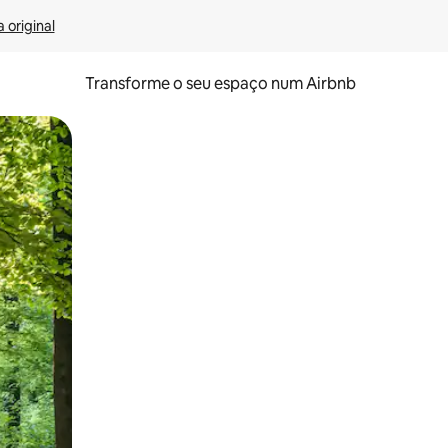
 original
Transforme o seu espaço num Airbnb
tos de toque ou deslize.