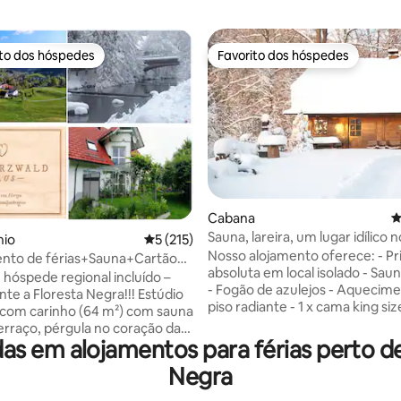
ito dos hóspedes
Favorito dos hóspedes
s dos hóspedes mais apreciados
Favorito dos hóspedes
4,99 em 5 estrelas, 105avaliações
Cabana
C
Sauna, lareira, um lugar idílico 
io
Classificação média de 5 em 5 estrelas, 21
5 (215)
Floresta Negra
Nosso alojamento oferece: - Privacidade
nto de férias+Sauna+Cartão
absoluta em local isolado - Sau
e regional incluído
 hóspede regional incluído –
- Fogão de azulejos - Aquecimento por
 a Floresta Negra!!! Estúdio
piso radiante - 1 x cama king size, 1 x
com carinho (64 m²) com sauna
cama queen size, 2 x camas de s
terraço, pérgula no coração da
cozinha bem equipada com fo
 em alojamentos para férias perto de
Negra. Como extra: cartão de
indução, bancada de granito, 
egional, com muitas atividades
Negra
lavar louça, geladeira, cafeteira
a região, como ciclismo, esqui,
- Banheiro com chuveiro e sec
 tobogã, golfe, ténis, piscina