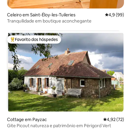
Celeiro em Saint-Éloy-les-Tuileries
Classificaçã
4,9 (99)
Tranquilidade em boutique aconchegante
Favorito dos hóspedes
Favoritos dos hóspedes mais apreciados
Cottage em Payzac
Classificação
4,92 (72)
Gite Picout natureza e patrimônio em Périgord Vert