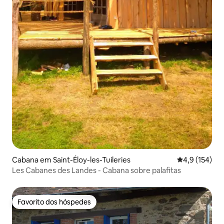
Cabana em Saint-Éloy-les-Tuileries
Classificação
4,9 (154)
Les Cabanes des Landes - Cabana sobre palafitas
Favorito dos hóspedes
Favorito dos hóspedes