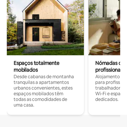
Espaços totalmente
Nómadas digit
mobilados
profissionais 
Desde cabanas de montanha
Alojamentos co
tranquilas a apartamentos
para profissio
urbanos convenientes, estes
trabalhadores
espaços mobilados têm
Wi-Fi e espaço
todas as comodidades de
dedicados.
uma casa.