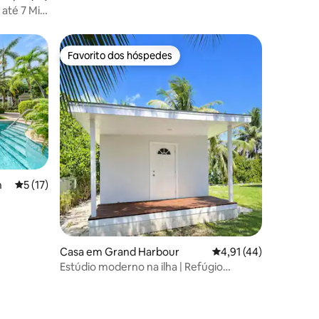
em Seven Mile Beach
até 7 Mile
Favorito dos hóspedes
preciados
Favorito dos hóspedes
8avaliações
n
Classificação média de 5 em 5 estrelas, 17avaliações
5 (17)
Casa em Grand Harbour
Classificação média d
4,91 (44)
Estúdio moderno na ilha | Refúgio
tranquilo no jardim