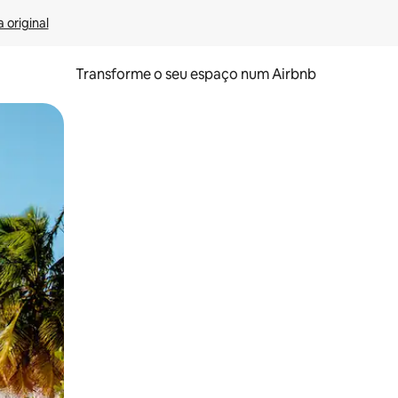
 original
Transforme o seu espaço num Airbnb
tos de toque ou deslize.