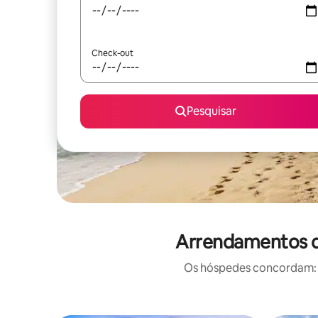
Check-out
Pesquisar
Arrendamentos d
Os hóspedes concordam: e