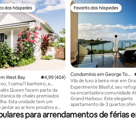
ito dos hóspedes
Favorito dos hóspedes
s dos hóspedes mais apreciados
Favorito dos hóspedes
4,92 em 5 estrelas, 118avaliações
Condomínio em George Tow
em West Bay
Classificação média de 4,99 em 5 estrelas, 40
4,99 (404)
n
Vila de luxo à beira-mar em Gr
uxo, 1 cama/1 banheiro, a
Harbour
Experimente Blissful, seu refúg
sos da piscina e da praia de 7
halés Queen fazem parte da
na encantadora comunidade Al
otanica de chalés premiados
Grand Harbour. Este elegante
dade tem um
apartamento de 3 quartos ofe
jantar ao ar livre privativo e
confortos modernos e dispõe 
lares para arrendamentos de férias
no jardim. Na Botanica, nosso
cozinha totalmente equipada, p
luxo casual, detalhes dos
vistas deslumbrantes para o m
comodidades de alta qualidade.
supermercados, uma ampla ga
ues da propriedade incluem
opções gastronômicas e ativida