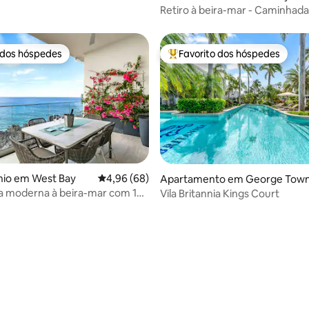
an
Retiro à beira-mar - Caminhada 
Beach
 dos hóspedes
Favorito dos hóspedes
 dos hóspedes
Favoritos dos hóspedes mais a
io em West Bay
Classificação média de 4,96 em 5 estrelas, 6
4,96 (68)
Apartamento em George Tow
a moderna à beira-mar com 1
Vila Britannia Kings Court
 4,93 em 5 estrelas, 70avaliações
piscina