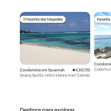
renovado em Seven Mile Beach
Favorito dos hóspedes
Favorito
Favoritos dos hóspedes mais apreciados
Favorito
Condomín
Cobertur
Condomínio em Savannah
Classificação média de
4,93 (70)
quarto e 
Seaing Spotts: retiro à beira-mar! Caimão
Destinos para explorar