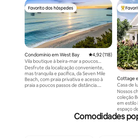
Favorito dos hóspedes
Favor
Favorito dos hóspedes
Favorito
Condomínio em West Bay
Classificação média de 
4,92 (118)
Vila boutique à beira-mar a poucos
passos de Seven Mile Beach
Desfrute da localização conveniente,
mas tranquila e pacífica, da Seven Mile
Cottage 
Beach, com praia privativa e acesso à
Casa de l
praia a poucos passos de distância.
poucos pas
Desfrute de curtos pores do sol e
Nossos c
Mile
caminhadas na praia para alguns dos
coleção B
melhores mergulhos com snorkel,
em estilo ilha. Esta uni
mergulhos e restaurantes das ilhas ou
espaço de 
Comodidades popu
caminhe por toda a praia de sete milhas
chuveiro 
do lado de fora da sua porta da frente.
foco é no 
Viva momentos inesquecíveis nesta casa
sonhos e 
de campo aconchegante e totalmente
Os destaq
equipada com uma verdadeira vibe