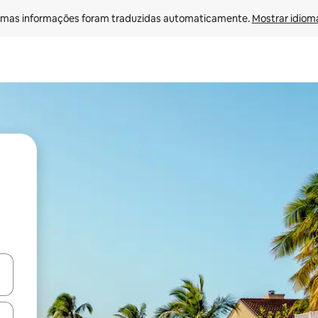
mas informações foram traduzidas automaticamente. 
Mostrar idioma
egue com as teclas de seta para cima e para baixo ou explore com ges