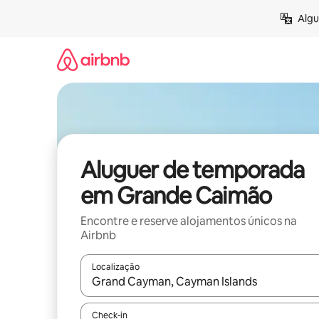
Saltar
Algu
para
o
conteúdo
Aluguer de temporada
em Grande Caimão
Encontre e reserve alojamentos únicos na
Airbnb
Localização
Quando os resultados estiverem disponíveis, nav
Check-in