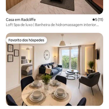
Casa em Radcliffe
Classifica
5 (11)
Loft Spa de luxo | Banheira de hidromassagem interior
privada e sauna
Favorito dos hóspedes
Favorito dos hóspedes