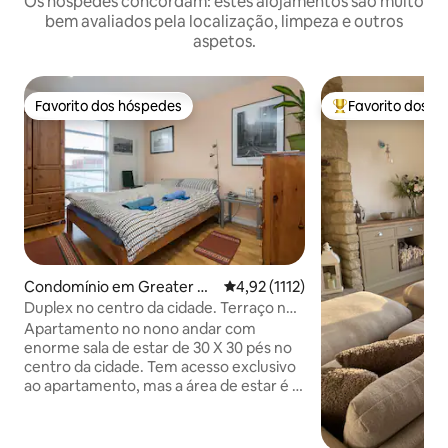
Os hóspedes concordam: estes alojamentos são muito
bem avaliados pela localização, limpeza e outros
aspetos.
Favorito dos hóspedes
Favorito dos h
Favorito dos hóspedes
Favoritos dos hó
Condomínio em Greater M
Classificação média de 4,92 em 5
4,92 (1112)
anchester
Duplex no centro da cidade. Terraço no
telhado.
Apartamento no nono andar com
enorme sala de estar de 30 X 30 pés no
centro da cidade. Tem acesso exclusivo
ao apartamento, mas a área de estar é o
espaço "vivido" do proprietário, por isso
espere livros, etc. Micro-ondas, mas sem
uso de fogão devido a incidentes