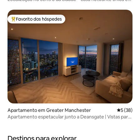
acolhedora
Favorito dos hóspedes
Favoritos dos hóspedes mais apreciados
Apartamento em Greater Manchester
Classifica
5 (38)
Apartamento espetacular junto a Deansgate | Vistas para
o horizonte
Destinos para explorar