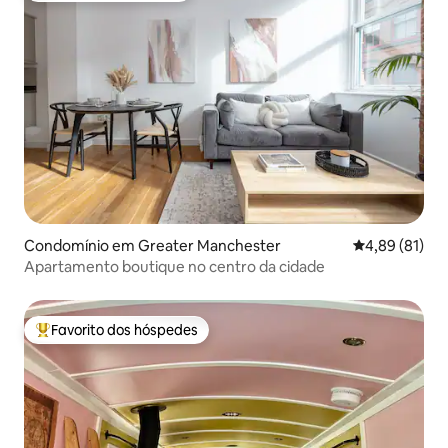
Condomínio em Greater Manchester
Classificação
4,89 (81)
Apartamento boutique no centro da cidade
Favorito dos hóspedes
Favoritos dos hóspedes mais apreciados