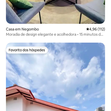
Casa em Negombo
Classificação 
4,96 (112)
Moradia de design elegante e acolhedora • 15 minutos do
aeroporto
Favorito dos hóspedes
Favorito dos hóspedes