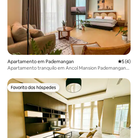
Apartamento em Pademangan
Classific
5 (4)
Apartamento tranquilo em Ancol Mansion Pademangan
JKT
Favorito dos hóspedes
Favorito dos hóspedes