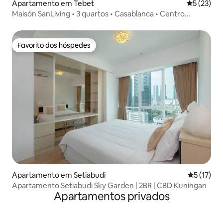
Apartamento em Tebet
Classifica
5 (23)
Maisón SanLiving • 3 quartos • Casablanca • Centro
comercial direto
Favorito dos hóspedes
Favorito dos hóspedes
Apartamento em Setiabudi
Classifica
5 (17)
Apartamento Setiabudi Sky Garden | 2BR | CBD Kuningan
Apartamentos privados