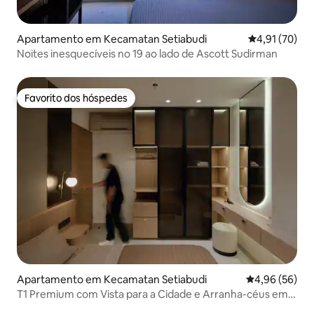
Apartamento em Kecamatan Setiabudi
Classificação
4,91 (70)
Noites inesquecíveis no 19 ao lado de Ascott Sudirman
Favorito dos hóspedes
Favorito dos hóspedes
Apartamento em Kecamatan Setiabudi
Classificação 
4,96 (56)
T1 Premium com Vista para a Cidade e Arranha-céus em
CBD Kuningan