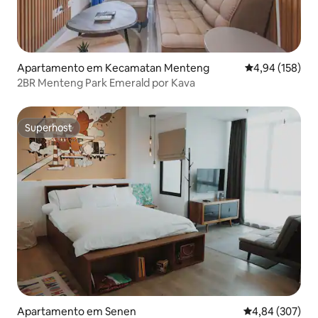
Apartamento em Kecamatan Menteng
Classificação 
4,94 (158)
2BR Menteng Park Emerald por Kava
Superhost
Superhost
Apartamento em Senen
Classificação m
4,84 (307)