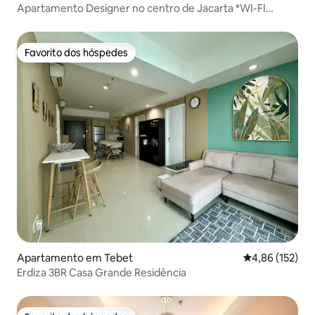
Apartamento Designer no centro de Jacarta *WI-FI
GRATUITO*
Favorito dos hóspedes
Favorito dos hóspedes
Apartamento em Tebet
Classificação 
4,86 (152)
Erdiza 3BR Casa Grande Residência