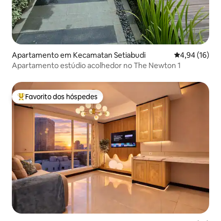
Apartamento em Kecamatan Setiabudi
Classificação
4,94 (16)
Apartamento estúdio acolhedor no The Newton 1
Favorito dos hóspedes
Favoritos dos hóspedes mais apreciados