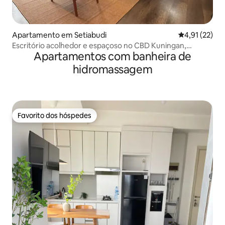
Apartamento em Setiabudi
Classificação
4,91 (22)
Escritório acolhedor e espaçoso no CBD Kuningan,
Apartamentos com banheira de
Jacarta
hidromassagem
Favorito dos hóspedes
Favorito dos hóspedes