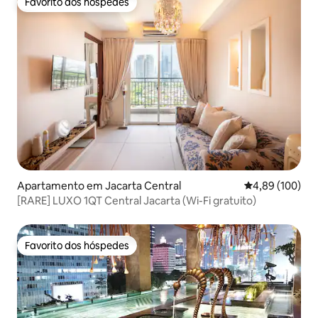
Favorito dos hóspedes
Favorito dos hóspedes
Apartamento em Jacarta Central
Classificação m
4,89 (100)
[RARE] LUXO 1QT Central Jacarta (Wi-Fi gratuito)
Favorito dos hóspedes
Favorito dos hóspedes