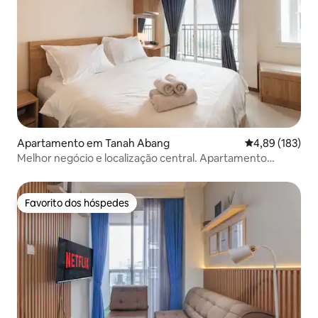
Apartamento em Tanah Abang
Classificação 
4,89 (183)
Melhor negócio e localização central. Apartamento
estúdio executivo!
Favorito dos hóspedes
Favorito dos hóspedes