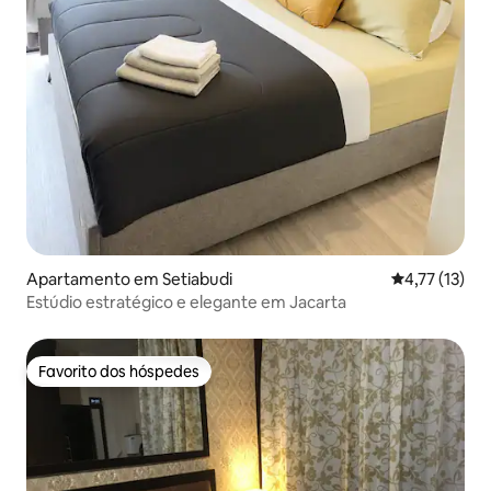
Apartamento em Setiabudi
Classificação
4,77 (13)
Estúdio estratégico e elegante em Jacarta
Favorito dos hóspedes
Favorito dos hóspedes