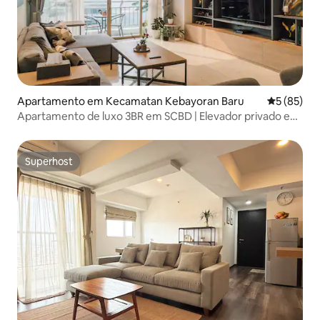
Apartamento em Kecamatan Kebayoran Baru
Classifica
5 (85)
Apartamento de luxo 3BR em SCBD | Elevador privado e
vista GBK
Superhost
Superhost