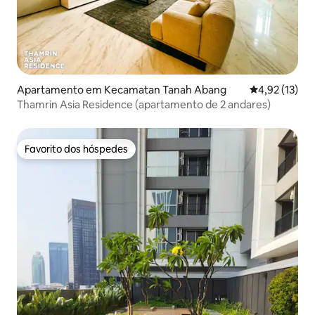
Apartamento em Kecamatan Tanah Abang
Classificação
4,92 (13)
Thamrin Asia Residence (apartamento de 2 andares)
Favorito dos hóspedes
Favorito dos hóspedes