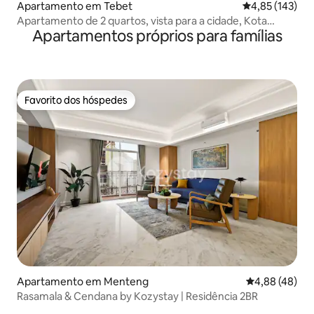
Apartamento em Tebet
Classificação 
4,85 (143)
Apartamento de 2 quartos, vista para a cidade, Kota
Apartamentos próprios para famílias
Kasablanka
Favorito dos hóspedes
Favorito dos hóspedes
Apartamento em Menteng
Classificação 
4,88 (48)
Rasamala & Cendana by Kozystay | Residência 2BR