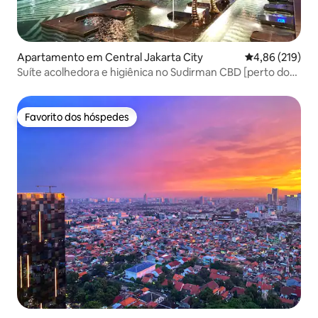
Apartamento em Central Jakarta City
Classificação 
4,86 (219)
Suíte acolhedora e higiênica no Sudirman CBD [perto do
MRT]
Favorito dos hóspedes
Favorito dos hóspedes