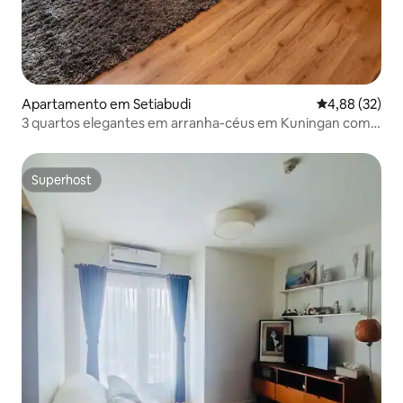
Apartamento em Setiabudi
Classificação
4,88 (32)
3 quartos elegantes em arranha-céus em Kuningan com
vista do 20.º andar
Superhost
Superhost