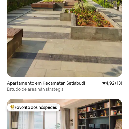
Apartamento em Kecamatan Setiabudi
Classificação
4,92 (13)
Estudo de área nãn strategis
Favorito dos hóspedes
Favoritos dos hóspedes mais apreciados