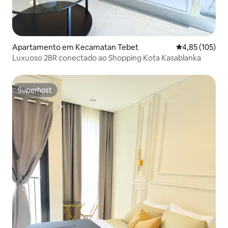
Apartamento em Kecamatan Tebet
Classificação 
4,85 (105)
Luxuoso 2BR conectado ao Shopping Kota Kasablanka
Superhost
Superhost