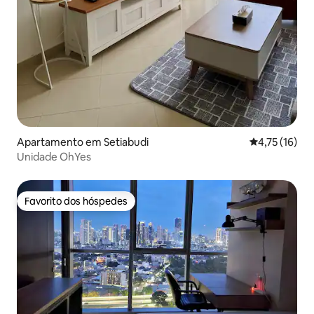
Apartamento em Setiabudi
Classificação
4,75 (16)
Unidade OhYes
Favorito dos hóspedes
Favorito dos hóspedes