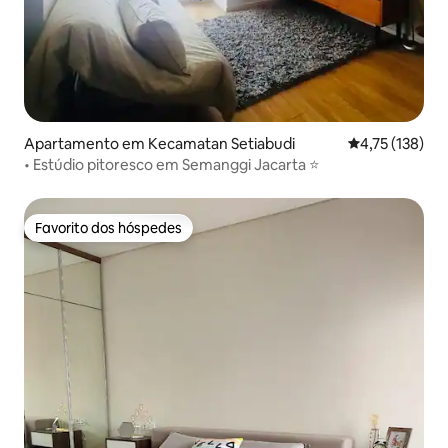
Apartamento em Kecamatan Setiabudi
Classificação 
4,75 (138)
• Estúdio pitoresco em Semanggi Jacarta ⭐️
Favorito dos hóspedes
Favorito dos hóspedes