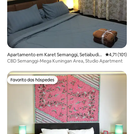
Apartamento em Karet Semanggi, Setiabudi,
Classificação 
4,71 (101)
near Mega Kuningan, Jakarta Selatan
CBD Semanggi-Mega Kuningan Area, Studio Apartment
Favorito dos hóspedes
Favorito dos hóspedes