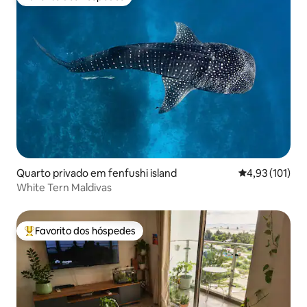
Favorito dos hóspedes
Quarto privado em fenfushi island
Classificação 
4,93 (101)
White Tern Maldivas
Favorito dos hóspedes
Favoritos dos hóspedes mais apreciados