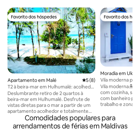
Favorito dos hóspedes
Favorito dos hós
Favorito dos hóspedes
Favorito dos hós
Moradia em Ukulh
Vila moderna priva
Apartamento em Malé
Classificação média de 5 em
5 (8)
Vila moderna🏝 t
T2 à beira-mar em Hulhumalé: acolhedor
com cozinha, sala 
e totalmente equipado
Deslumbrante retiro de 2 quartos à
com banheiro priva
beira-mar em Hulhumalé. Desfrute de
trabalho e zona d
vistas diretas para o mar a partir de um
lounge externa e jardim
apartamento acolhedor e totalmente
momentos inesque
Comodidades populares para
equipado, a apenas 15 minutos do
família e amigos e
aeroporto. Perfeita para famílias e
arrendamentos de férias em Maldivas
Ukulhas no paraíso
profissionais, com um espaço de
fica em uma rua tr
trabalho dedicado, Wi-Fi de alta
minutos a pé da pr