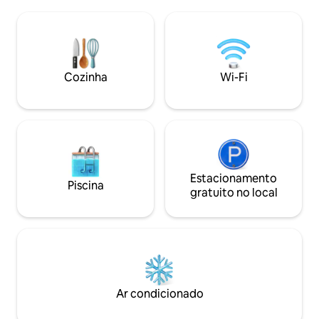
velocidade e Netflix. Inclui uma cozinha
do porto, a 1 minu
completa, lavandaria e artigos essenciais
Pegue um peixe fr
para a família, como um berço e uma
viagem de manta,
cadeira de bebé. Quer seja para uma
do sol romântico n
viagem de negócios, uma estadia
experimente merg
prolongada ou uma escapadela
Cozinha
Wi-Fi
organizar todas as
relaxante nas Maldivas, esta localização
privilegiada oferece conforto e
comodidade. A sua casa à beira-mar
longe de casa.
Estacionamento
Piscina
gratuito no local
Ar condicionado