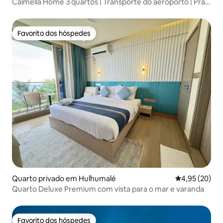
Calmella Home 3 quartos | Transporte do aeroporto | Praia
a 5 minutos
Favorito dos hóspedes
Favorito dos hóspedes
Quarto privado em Hulhumalé
Classificação
4,95 (20)
Quarto Deluxe Premium com vista para o mar e varanda
Favorito dos hóspedes