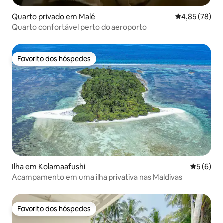
Quarto privado em Malé
Classificação
4,85 (78)
Quarto confortável perto do aeroporto
Favorito dos hóspedes
Favorito dos hóspedes
Ilha em Kolamaafushi
Classific
5 (6)
Acampamento em uma ilha privativa nas Maldivas
Favorito dos hóspedes
Favorito dos hóspedes