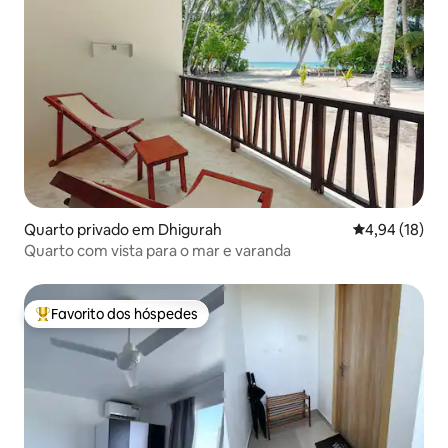
Quarto privado em Dhigurah
Classificação
4,94 (18)
Quarto com vista para o mar e varanda
Favorito dos hóspedes
Favoritos dos hóspedes mais apreciados