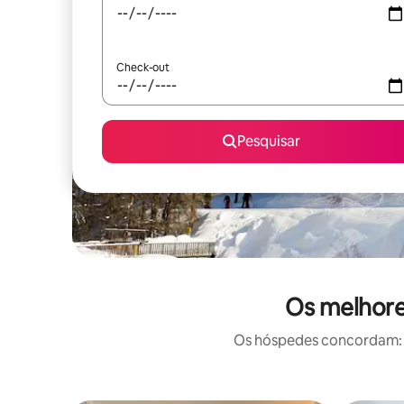
Check-out
Pesquisar
Os melhore
Os hóspedes concordam: e