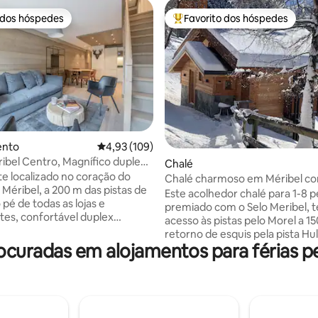
 dos hóspedes
Favorito dos hóspedes
 dos hóspedes
Favoritos dos hóspedes mais a
ento
Classificação média de 4,93 em 5 estrelas, 10
4,93 (109)
e 4,89 em 5 estrelas, 9avaliações
ibel Centro, Magnífico duplex
Chalé
ante
e localizado no coração do
Chalé charmoso em Méribel co
 Méribel, a 200 m das pistas de
excepcional para 1-8 pessoas
Este acolhedor chalé para 1-8 
 pé de todas as lojas e
premiado com o Selo Meribel, t
tes, confortável duplex
acesso às pistas pelo Morel a 1
r completamente renovado em
retorno de esquis pela pista Hu
ipamento premium, superfícies
curadas em alojamentos para férias pe
parada de transporte gratuito.
s, pode alojar até 6 pessoas
do resort fica a 10 minutos a pé
estadia inesquecível. 3 quartos,
Ambiente zen, acolhedor mod
1 suite principal com muito
montanha ao mesmo tempo. 
 arrumação. Armário de esqui
folha, está apenas esperando p
 esqui para armazenar
Os quartos e a sala de estar tê