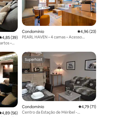
7avaliações
Condomínio
Classificação média de
4,96 (23)
PEARL HAVEN • 4 camas • Acesso
Classificação média de 4,85 em 5 estrelas, 39avaliações
4,85 (39)
imediato às pistas de esqui
artos •
Superhost
Superhost
Condomínio
Classificação média d
4,79 (71)
5avaliações
Centro da Estação de Méribel -
Classificação média de 4,89 em 5 estrelas, 56avaliações
4,89 (56)