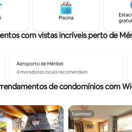
ntos de esqui. Tem uma
televisão, acesso Wi-Fi e carre
om uma bela vista. Etiqueta
de telefone. À noite é bom rela
tribuída pelo Posto de Turismo
Estac
redor da lareira. Um estacion
i
Piscina
gratui
gratuito.
entos com vistas incríveis perto de Mé
Aeroporto de Méribel
4 moradores locais recomendam
rrendamentos de condomínios com Wi-
st
Superhost
st
Superhost