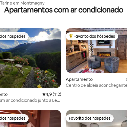
a Tarine em Montmagny
Apartamentos com ar condicionado
 dos hóspedes
Favorito dos hóspedes
 dos hóspedes
Favoritos dos hóspedes mais a
Apartamento
 4,99 em 5 estrelas, 71avaliações
Centro de aldeia aconchegante
confortável
ento
Classificação média de 4,9 em 5 estrelas, 1
4,9 (112)
om ar condicionado junto a Les
 dos hóspedes
Favorito dos hóspedes
 dos hóspedes
Favorito dos hóspedes