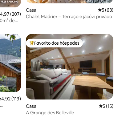
Casa
Classificação médi
5 (63)
lassificação média de 4,97 em 5 estrelas, 207avaliações
4,97 (207)
Chalet Madrier – Terraço e jacúzi privado
0m² de
Favorito dos hóspedes
Favoritos dos hóspedes mais apreciados
lassificação média de 4,92 em 5 estrelas, 119avaliações
4,92 (119)
Casa
Classificação médi
5 (15)
A Grange des Belleville
9avaliações