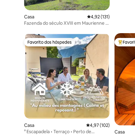
Casa
Classificação média de 
4,92 (131)
Fazenda do século XVIII em Maurienne a
470 metros de altitude
Favorito dos hóspedes
Favor
Favorito dos hóspedes
Favorito
Casa
Classificação média de 
4,97 (102)
° Escapadela • Terraço • Perto de
Casa