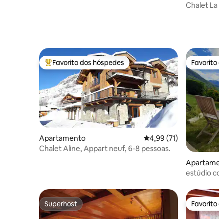
Estações / Colinas °
Chalet L
Favorito dos hóspedes
Favorito
Favoritos dos hóspedes mais apreciados
Favorito
Apartamento
Classificação média de
4,99 (71)
Chalet Aline, Appart neuf, 6-8 pessoas.
Apartam
estúdio c
3 Vallées
Superhost
Favorito
Superhost
Favorito