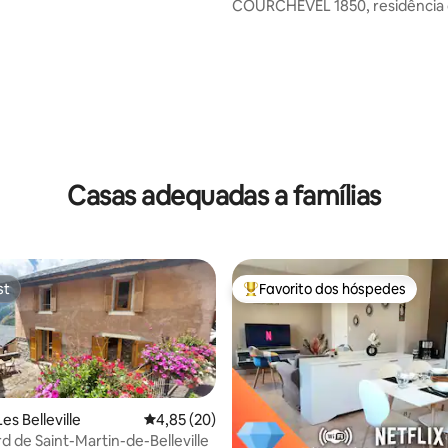
COURCHEVEL 1850, residência 
oas
Alpino
4,97 em 5 estrelas, 134avaliações
Casas adequadas a famílias
st
Favorito dos hóspedes
st
Favoritos dos hóspedes mais a
s Belleville
Classificação média de 4,85 em 5 estrelas, 2
4,85 (20)
rd de Saint-Martin-de-Belleville