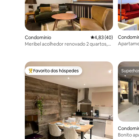
Condomín
Condomínio
Classificação média de
4,83 (40)
Apartame
Meribel acolhedor renovado 2 quartos,
esquis
7mn para pistas
Favorito dos hóspedes
Superho
Favoritos dos hóspedes mais apreciados
Superho
Condomín
Bonito ap