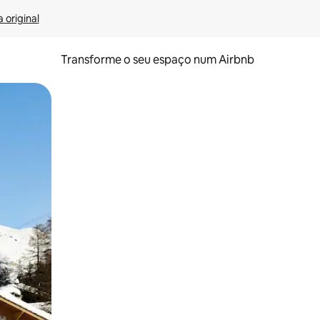
 original
Transforme o seu espaço num Airbnb
tos de toque ou deslize.