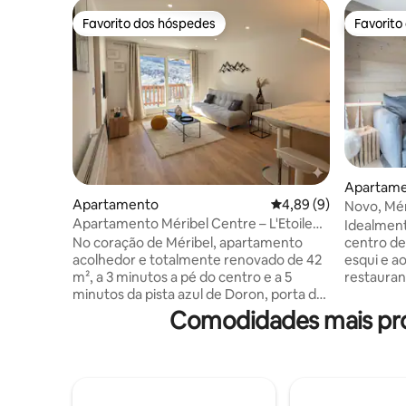
Favorito dos hóspedes
Favorito
Favorito dos hóspedes
Favorito
Apartam
Apartamento
Classificação média d
4,89 (9)
Novo, Mér
Apartamento Méribel Centre – L'Etoile
aconcheg
Idealment
de Méribel
No coração de Méribel, apartamento
centro de
acolhedor e totalmente renovado de 42
esqui e ao
m², a 3 minutos a pé do centro e a 5
restauran
minutos da pista azul de Doron, porta de
acolhedo
entrada para os 3 Vales. Quarto principal
2019. Equ
Comodidades mais pro
com cama queen, secretária e closet.
otimizada
Cabana para crianças com beliches.
para uma 
Cozinha equipada aberta para a sala de
incluindo 
estar, televisão inteligente, Wi-Fi de alta
espaço de
velocidade e sofá-cama. Terraço de 11 m²
e sala de