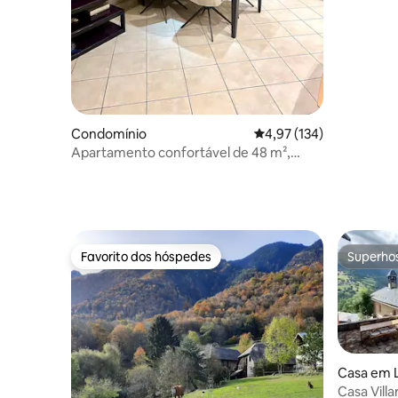
de 6 pess
Condomínio
Classificação média de 
4,97 (134)
Apartamento confortável de 48 m²,
centro da cidade + garagem fechada
Favorito dos hóspedes
Superho
Favorito dos hóspedes
Superho
Casa em Le
Casa Villa