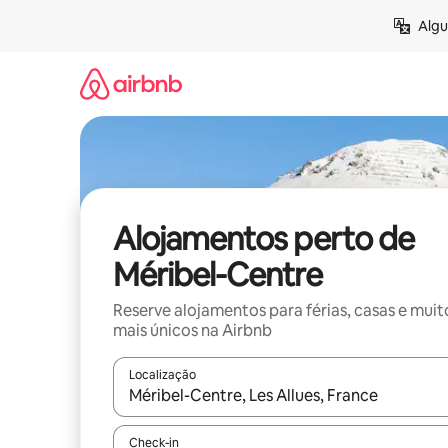
Saltar
Algu
para
o
conteúdo
Alojamentos perto de
Méribel-Centre
Reserve alojamentos para férias, casas e muit
mais únicos na Airbnb
Localização
Quando os resultados estiverem disponíveis, nav
Check-in