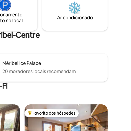
NOTER : Le papier toilette n'est pas inclus
gadores
dans la location.
xar ao
ionamento
amento
Ar condicionado
to no local
ribel-Centre
Méribel Ice Palace
20 moradores locais recomendam
Fi
Favorito dos hóspedes
Favoritos dos hóspedes mais apreciados