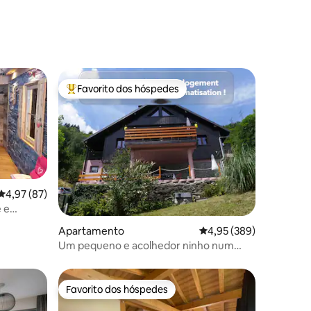
Favorito dos hóspedes
preciados
Favoritos dos hóspedes mais apreciados
Classificação média de 4,97 em 5 estrelas, 87avaliações
4,97 (87)
 e
12avaliações
Apartamento
Classificação média de 
4,95 (389)
Um pequeno e acolhedor ninho num
cenário verdejante + spa
Favorito dos hóspedes
Favorito dos hóspedes