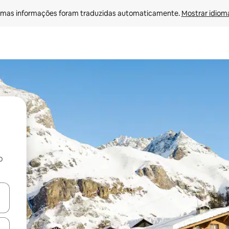
mas informações foram traduzidas automaticamente. 
Mostrar idioma
o
egue com as teclas de seta para cima e para baixo ou explore com ges