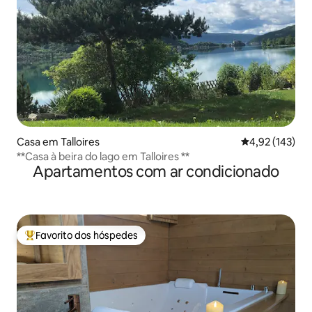
Casa em Talloires
Classificação 
4,92 (143)
**Casa à beira do lago em Talloires **
Apartamentos com ar condicionado
Favorito dos hóspedes
Favoritos dos hóspedes mais apreciados