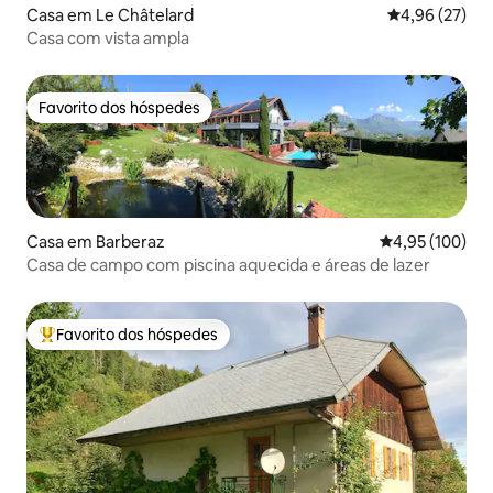
Casa em Le Châtelard
Classificação
4,96 (27)
Casa com vista ampla
Favorito dos hóspedes
Favorito dos hóspedes
Casa em Barberaz
Classificação 
4,95 (100)
Casa de campo com piscina aquecida e áreas de lazer
Favorito dos hóspedes
Favoritos dos hóspedes mais apreciados