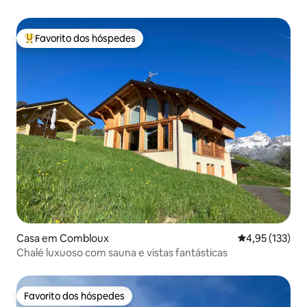
Favorito dos hóspedes
Favoritos dos hóspedes mais apreciados
Casa em Combloux
Classificação 
4,95 (133)
Chalé luxuoso com sauna e vistas fantásticas
Favorito dos hóspedes
Favorito dos hóspedes