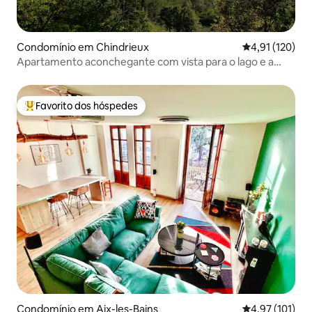
Condomínio em Chindrieux
Classificação 
4,91 (120)
Apartamento aconchegante com vista para o lago e a
montanha
Favorito dos hóspedes
Favoritos dos hóspedes mais apreciados
Condomínio em Aix-les-Bains
Classificação 
4,97 (101)