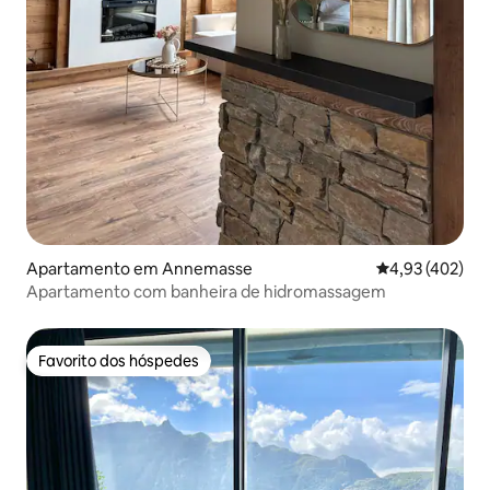
Apartamento em Annemasse
Classificação m
4,93 (402)
Apartamento com banheira de hidromassagem
Favorito dos hóspedes
Favorito dos hóspedes