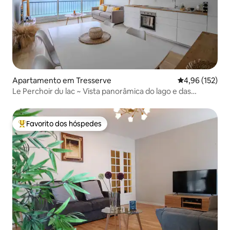
Apartamento em Tresserve
Classificação 
4,96 (152)
Le Perchoir du lac ~ Vista panorâmica do lago e das
montanhas
Favorito dos hóspedes
Favoritos dos hóspedes mais apreciados