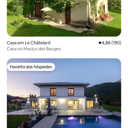
Casa em Le Châtelard
Classificação m
4,86 (190)
Casa no Maciço des Bauges
Favorito dos hóspedes
Favorito dos hóspedes