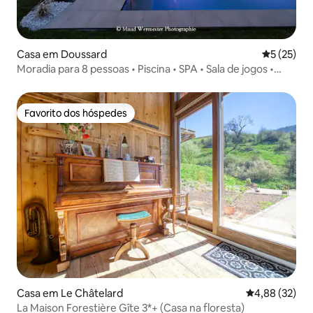
Casa em Doussard
Classifica
5 (25)
Moradia para 8 pessoas • Piscina • SPA • Sala de jogos •
Lago Annecy
Favorito dos hóspedes
Favorito dos hóspedes
Casa em Le Châtelard
Classificação
4,88 (32)
La Maison Forestière Gîte 3*+ (Casa na floresta)