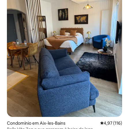
Condomínio em Aix-les-Bains
Classificação 
4,97 (116)