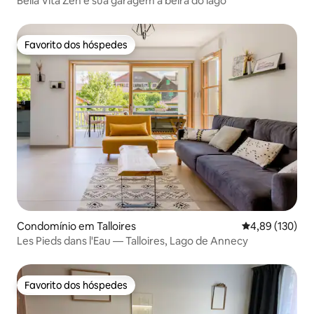
Bella Vita Zen e sua garagem à beira do lago
Favorito dos hóspedes
Favorito dos hóspedes
Condomínio em Talloires
Classificação 
4,89 (130)
Les Pieds dans l'Eau — Talloires, Lago de Annecy
Favorito dos hóspedes
Favorito dos hóspedes