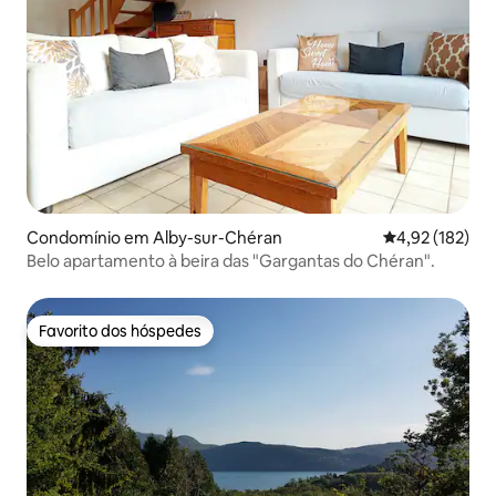
Condomínio em Alby-sur-Chéran
Classificação 
4,92 (182)
Belo apartamento à beira das "Gargantas do Chéran".
Favorito dos hóspedes
Favorito dos hóspedes