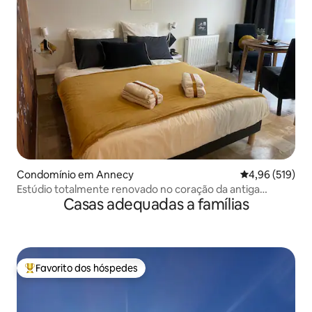
Condomínio em Annecy
Classificação 
4,96 (519)
Estúdio totalmente renovado no coração da antiga
Casas adequadas a famílias
Annecy.
Favorito dos hóspedes
Favoritos dos hóspedes mais apreciados