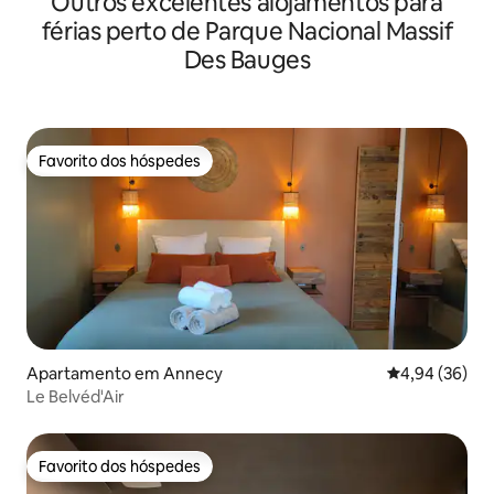
Outros excelentes alojamentos para
férias perto de Parque Nacional Massif
Des Bauges
Favorito dos hóspedes
Favorito dos hóspedes
Apartamento em Annecy
Classificação 
4,94 (36)
Le Belvéd'Air
Favorito dos hóspedes
Favorito dos hóspedes