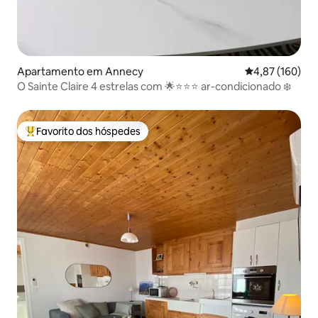
Apartamento em Annecy
Classificação 
4,87 (160)
O Sainte Claire 4 estrelas com 🌟⭐️⭐️⭐️ ar-condicionado ❄️
Favorito dos hóspedes
Favoritos dos hóspedes mais apreciados