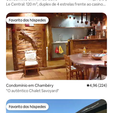
Le Central: 120 m², duplex de 4 estrelas frente ao casino
de Aix
Favorito dos hóspedes
Favorito dos hóspedes
Condomínio em Chambéry
Classificação m
4,96 (224)
"O autêntico Chalet Savoyard"
Favorito dos hóspedes
Favorito dos hóspedes