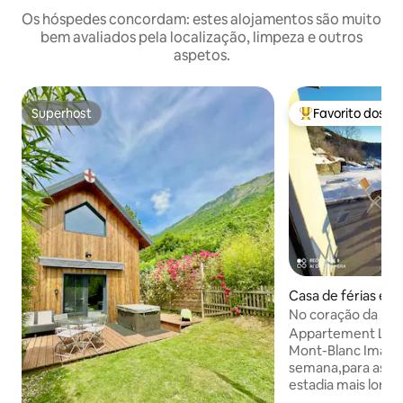
Os hóspedes concordam: estes alojamentos são muito
bem avaliados pela localização, limpeza e outros
aspetos.
Superhost
Favorito dos h
Superhost
Favoritos dos hó
Casa de férias em 
No coração da nat
única
Appartement La 
Mont-Blanc Imagine ,para o seu fim de
semana,para as su
estadia mais long
espaçoso e calmo