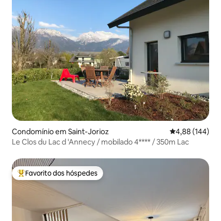
Condomínio em Saint-Jorioz
Classificação m
4,88 (144)
Le Clos du Lac d 'Annecy / mobilado 4**** / 350m Lac
Favorito dos hóspedes
Favoritos dos hóspedes mais apreciados