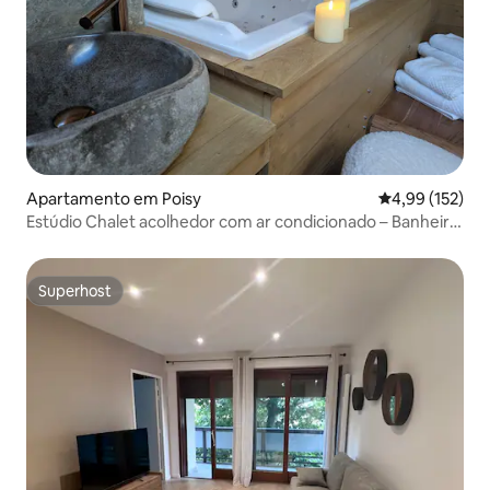
Apartamento em Poisy
Classificação 
4,99 (152)
Estúdio Chalet acolhedor com ar condicionado – Banheira
de hidromassagem
Superhost
Superhost