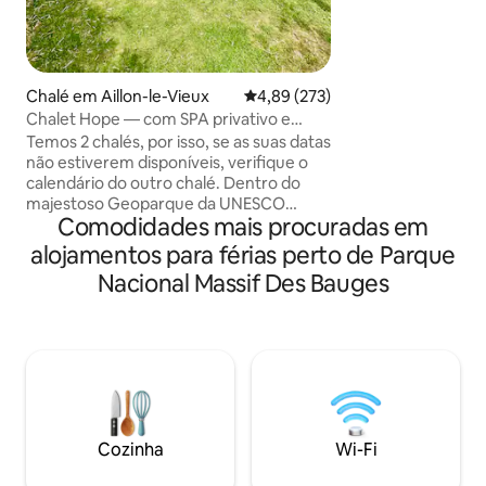
ensolarado e conf
natureza com uma
ininterrupta para as
localizado a 15 mi
Chalé em Aillon-le-Vieux
Classificação média de 4,89 em 5
4,89 (273)
Faverges, a 35 mi
Chalet Hope — com SPA privativo e
Annecy, a 15 minu
jardim.
Temos 2 chalés, por isso, se as suas datas
a 40 minutos das 
não estiverem disponíveis, verifique o
esqui. Um lugar i
calendário do outro chalé. Dentro do
atividades relaxan
majestoso Geoparque da UNESCO
como caminhadas, golfe,parapent
Comodidades mais procuradas em
Massif des Bauges e entre as históricas
ciclismo, etc.
cidades termais de Annecy, Aix-les-
alojamentos para férias perto de Parque
bains e Chambery. Uma casa de campo
Nacional Massif Des Bauges
de 2 quartos com SPA privado, jardim
privado totalmente fechado com acesso
direto à montanha a partir de uma aldeia
Savoyard tranquila e tradicional. Tudo
está incluído (roupa de cama, toalhas,
lenha, uso ilimitado do jacuzzi). 10
minutos de carro até às estâncias de
esqui Aillon Margeriaz.
Cozinha
Wi-Fi