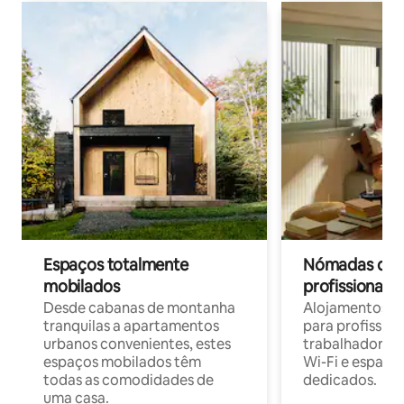
Espaços totalmente
Nómadas digit
mobilados
profissionais 
Desde cabanas de montanha
Alojamentos co
tranquilas a apartamentos
para profissio
urbanos convenientes, estes
trabalhadores
espaços mobilados têm
Wi-Fi e espaço
todas as comodidades de
dedicados.
uma casa.