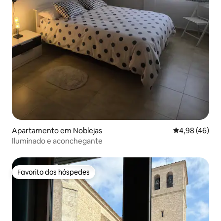
Apartamento em Noblejas
Classificação 
4,98 (46)
Iluminado e aconchegante
Favorito dos hóspedes
Favorito dos hóspedes