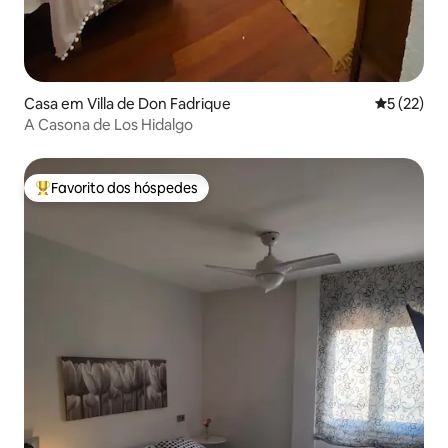
Casa em Villa de Don Fadrique
Classifica
5 (22)
A Casona de Los Hidalgo
Favorito dos hóspedes
Favoritos dos hóspedes mais apreciados